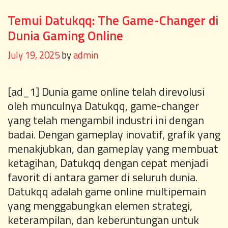
Temui Datukqq: The Game-Changer di
Dunia Gaming Online
July 19, 2025
by
admin
[ad_1] Dunia game online telah direvolusi
oleh munculnya Datukqq, game-changer
yang telah mengambil industri ini dengan
badai. Dengan gameplay inovatif, grafik yang
menakjubkan, dan gameplay yang membuat
ketagihan, Datukqq dengan cepat menjadi
favorit di antara gamer di seluruh dunia.
Datukqq adalah game online multipemain
yang menggabungkan elemen strategi,
keterampilan, dan keberuntungan untuk