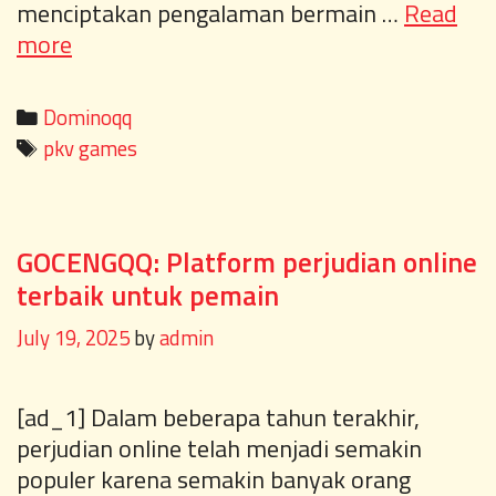
menciptakan pengalaman bermain …
Read
Temui
more
Datukqq:
The
Categories
Dominoqq
Game-
Tags
pkv games
Changer
di
Dunia
GOCENGQQ: Platform perjudian online
Gaming
Online
terbaik untuk pemain
July 19, 2025
by
admin
[ad_1] Dalam beberapa tahun terakhir,
perjudian online telah menjadi semakin
populer karena semakin banyak orang