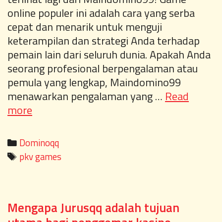
online populer ini adalah cara yang serba
cepat dan menarik untuk menguji
keterampilan dan strategi Anda terhadap
pemain lain dari seluruh dunia. Apakah Anda
seorang profesional berpengalaman atau
pemula yang lengkap, Maindomino99
menawarkan pengalaman yang …
Read
Melepaskan
more
sensasi
Maindomino99:
Categories
Dominoqq
Panduan
Tags
pkv games
untuk
Pemula
Mengapa Jurusqq adalah tujuan