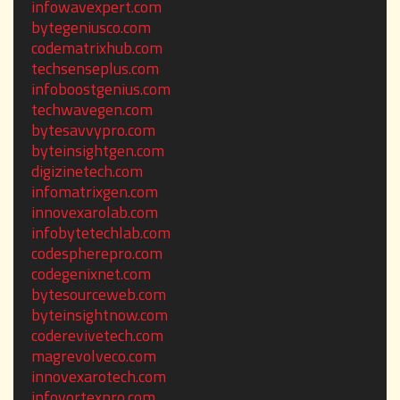
infowavexpert.com
bytegeniusco.com
codematrixhub.com
techsenseplus.com
infoboostgenius.com
techwavegen.com
bytesavvypro.com
byteinsightgen.com
digizinetech.com
infomatrixgen.com
innovexarolab.com
infobytetechlab.com
codespherepro.com
codegenixnet.com
bytesourceweb.com
byteinsightnow.com
coderevivetech.com
magrevolveco.com
innovexarotech.com
infovortexpro.com