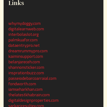
Links
whymydoggy.com
digitalearnweb.com
interbolaslot.org
palmkuafor.com
dataentrypro.net
dreamrummypro.com
kaiminsupport.com
belanjareceh.com
shannonsticker.com
insprationbuzz.com
passeiodebarcoarraial.com
fondworth.com
iamseharkhan.com
thelatestkhabrain.com
digitaldesignproperties.com
sarkariresultex.com