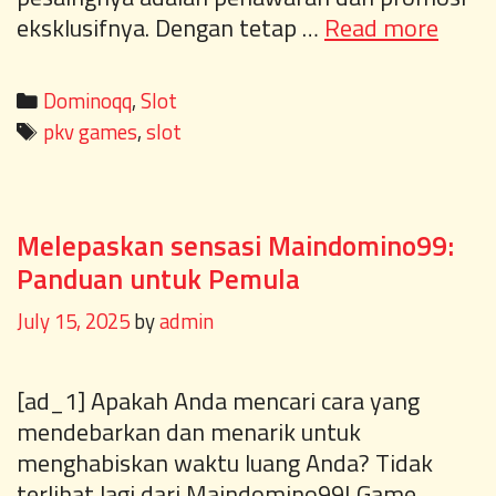
Teta
eksklusifnya. Dengan tetap …
Read more
di
depa
Categories
Dominoqq
,
Slot
perma
Tags
pkv games
,
slot
Login
Domi
utam
Melepaskan sensasi Maindomino99:
mena
fitur
Panduan untuk Pemula
dan
July 15, 2025
by
admin
prom
ekskl
[ad_1] Apakah Anda mencari cara yang
mendebarkan dan menarik untuk
menghabiskan waktu luang Anda? Tidak
terlihat lagi dari Maindomino99! Game