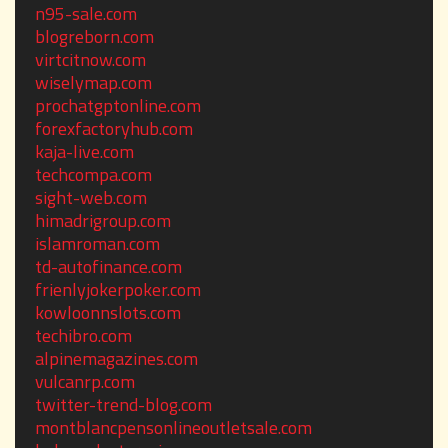
n95-sale.com
blogreborn.com
virtcitnow.com
wiselymap.com
prochatgptonline.com
forexfactoryhub.com
kaja-live.com
techcompa.com
sight-web.com
himadrigroup.com
islamroman.com
td-autofinance.com
frienlyjokerpoker.com
kowloonnslots.com
techibro.com
alpinemagazines.com
vulcanrp.com
twitter-trend-blog.com
montblancpensonlineoutletsale.com