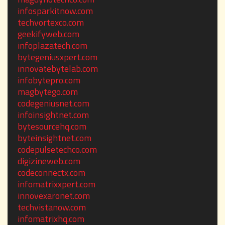
infosparkitnow.com
techvortexco.com
geekifyweb.com
infoplazatech.com
bytegeniusxpert.com
innovatebytelab.com
infobytepro.com
magbytego.com
codegeniusnet.com
infoinsightnet.com
bytesourcehq.com
byteinsightnet.com
codepulsetechco.com
digizineweb.com
codeconnectx.com
infomatrixxpert.com
innovexaronet.com
techvistanow.com
infomatrixhq.com