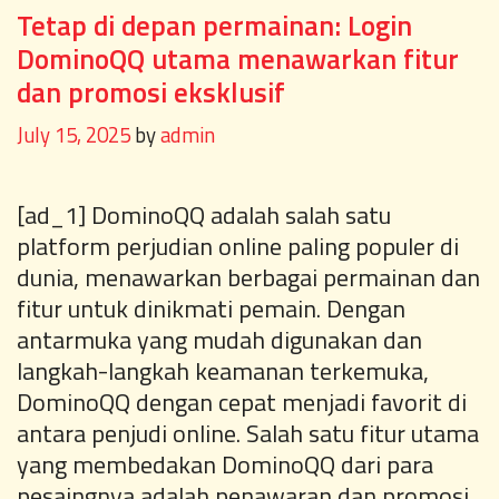
Tetap di depan permainan: Login
Di
Balik
DominoQQ utama menawarkan fitur
Domino
dan promosi eksklusif
Master
July 15, 2025
by
admin
[ad_1] DominoQQ adalah salah satu
platform perjudian online paling populer di
dunia, menawarkan berbagai permainan dan
fitur untuk dinikmati pemain. Dengan
antarmuka yang mudah digunakan dan
langkah-langkah keamanan terkemuka,
DominoQQ dengan cepat menjadi favorit di
antara penjudi online. Salah satu fitur utama
yang membedakan DominoQQ dari para
pesaingnya adalah penawaran dan promosi