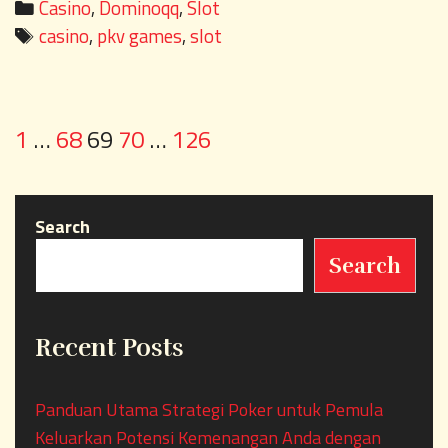
Categories
Casino
,
Dominoqq
,
Slot
tujuan
Tags
casino
,
pkv games
,
slot
utama
bagi
penggemar
Post
kasino
1
…
68
69
70
…
126
navigation
Search
Search
Recent Posts
Panduan Utama Strategi Poker untuk Pemula
Keluarkan Potensi Kemenangan Anda dengan