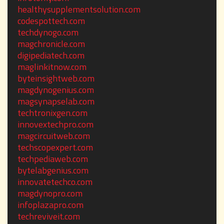
healthysupplementsolution.com
codespottech.com
techdynogo.com
magchronicle.com
digipediatech.com
maglinkitnow.com
byteinsightweb.com
magdynogenius.com
magsynapselab.com
techtronixgen.com
innovextechpro.com
magcircuitweb.com
techscopexpert.com
techpediaweb.com
bytelabgenius.com
innovatetechco.com
magdynopro.com
infoplazapro.com
techreviveit.com