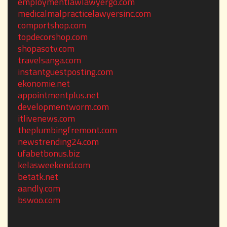
employmentlawlawyergo.com
medicalmalpracticelawyersinc.com
comportshop.com
topdecorshop.com
shopasotv.com
travelsanga.com
instantguestposting.com
ekonomie.net
appointmentplus.net
developmentworm.com
itlivenews.com
theplumbingfremont.com
newstrending24.com
ufabetbonus.biz
kelasweekend.com
betatk.net
aandly.com
bswoo.com