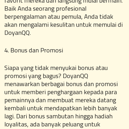
favorit mereka dan langsung mulai bermain.
Baik Anda seorang profesional
berpengalaman atau pemula, Anda tidak
akan mengalami kesulitan untuk memulai di
DoyanQQ.
4. Bonus dan Promosi
Siapa yang tidak menyukai bonus atau
promosi yang bagus? DoyanQQ
menawarkan berbagai bonus dan promosi
untuk memberi penghargaan kepada para
pemainnya dan membuat mereka datang
kembali untuk mendapatkan lebih banyak
lagi. Dari bonus sambutan hingga hadiah
loyalitas, ada banyak peluang untuk