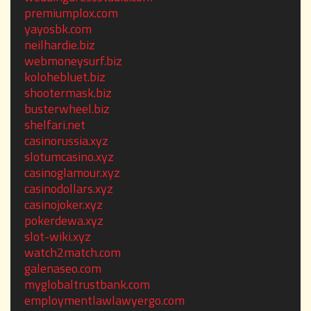
premiumplox.com
yayosbk.com
neilhardie.biz
webmoneysurf.biz
kolohebluet.biz
shootermask.biz
busterwheel.biz
shelfari.net
casinorussia.xyz
slotumcasino.xyz
casinoglamour.xyz
casinodollars.xyz
casinojoker.xyz
pokerdewa.xyz
slot-wiki.xyz
watch2match.com
galenaseo.com
myglobaltrustbank.com
employmentlawlawyergo.com