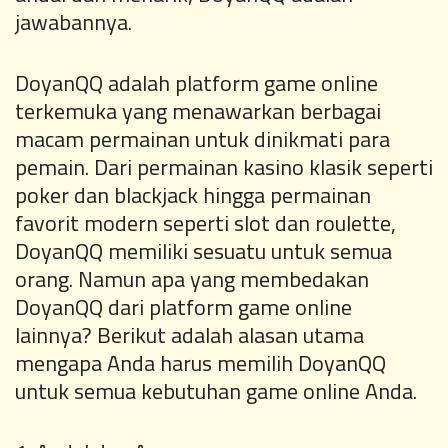
jawabannya.
DoyanQQ adalah platform game online
terkemuka yang menawarkan berbagai
macam permainan untuk dinikmati para
pemain. Dari permainan kasino klasik seperti
poker dan blackjack hingga permainan
favorit modern seperti slot dan roulette,
DoyanQQ memiliki sesuatu untuk semua
orang. Namun apa yang membedakan
DoyanQQ dari platform game online
lainnya? Berikut adalah alasan utama
mengapa Anda harus memilih DoyanQQ
untuk semua kebutuhan game online Anda.