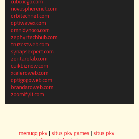
cubixiogo.com
novuspherenet.com
orbitechnet.com
optiwavex.com
omnidynoco.com
zephyrtechhub.com
truzestweb.com
synapsexpert.com
zentarolab.com
quikbiznow.com
xceleroweb.com
optigogoweb.com
brandaroweb.com
zoomifyit.com
menuqq pkv
|
situs pkv games
|
situs pkv