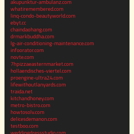
akupunktur-ambulanz.com
whatiremembered.com
linq-condo-beautyworld.com
ebyt.cc
chaindaohang.com
drmarkbuddha.com
lg-air-conditioning-maintenance.com
infoorator.com
novte.com
7hpizzaeasternmarket.com
hollaendisches-viertel.com
proengine-ultra24.com
lifewithoutlanyards.com
traida.net
kitchandhoney.com
metro-bistro.com
howtosolv.com
delicesdemanon.com
testboo.com
weddingdressstudio.com