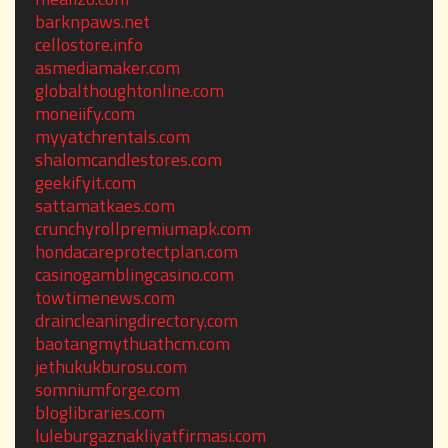
barknpaws.net
cellostore.info
asmediamaker.com
globalthoughtonline.com
moneiify.com
myyatchrentals.com
shalomcandlestores.com
geekifyit.com
sattamatkaes.com
crunchyrollpremiumapk.com
hondacareprotectplan.com
casinogamblingcasino.com
towtimenews.com
draincleaningdirectory.com
baotangmythuathcm.com
jethukukburosu.com
somniumforge.com
bloglibraries.com
luleburgaznakliyatfirmasi.com