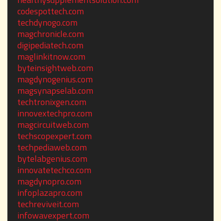
codespottech.com
techdynogo.com
magchronicle.com
digipediatech.com
maglinkitnow.com
byteinsightweb.com
magdynogenius.com
magsynapselab.com
techtronixgen.com
innovextechpro.com
magcircuitweb.com
techscopexpert.com
techpediaweb.com
bytelabgenius.com
innovatetechco.com
magdynopro.com
infoplazapro.com
techreviveit.com
infowavexpert.com