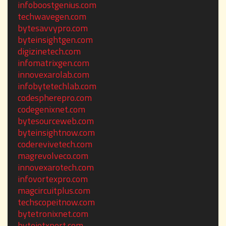
infoboostgenius.com
techwavegen.com
bytesavvypro.com
byteinsightgen.com
digizinetech.com
infomatrixgen.com
innovexarolab.com
infobytetechlab.com
codespherepro.com
codegenixnet.com
bytesourceweb.com
byteinsightnow.com
coderevivetech.com
magrevolveco.com
innovexarotech.com
infovortexpro.com
magcircuitplus.com
techscopeitnow.com
bytetronixnet.com
bytejetxpert.com