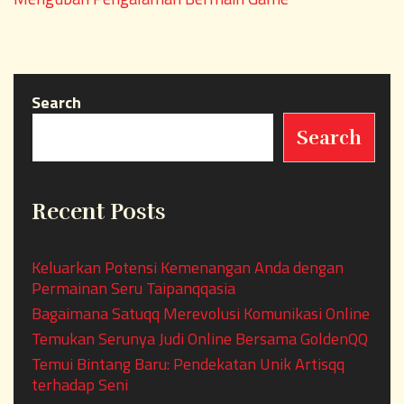
Search
Search
Recent Posts
Keluarkan Potensi Kemenangan Anda dengan
Permainan Seru Taipanqqasia
Bagaimana Satuqq Merevolusi Komunikasi Online
Temukan Serunya Judi Online Bersama GoldenQQ
Temui Bintang Baru: Pendekatan Unik Artisqq
terhadap Seni