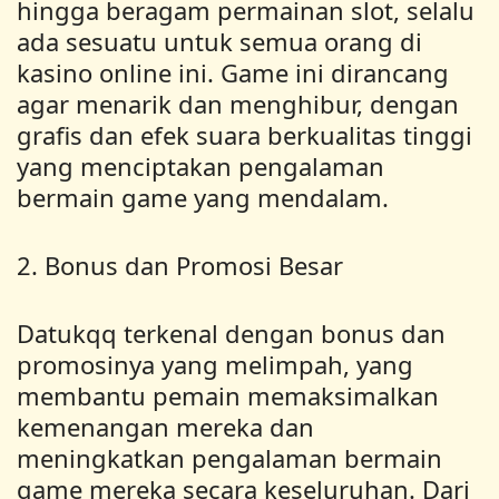
hingga beragam permainan slot, selalu
ada sesuatu untuk semua orang di
kasino online ini. Game ini dirancang
agar menarik dan menghibur, dengan
grafis dan efek suara berkualitas tinggi
yang menciptakan pengalaman
bermain game yang mendalam.
2. Bonus dan Promosi Besar
Datukqq terkenal dengan bonus dan
promosinya yang melimpah, yang
membantu pemain memaksimalkan
kemenangan mereka dan
meningkatkan pengalaman bermain
game mereka secara keseluruhan. Dari