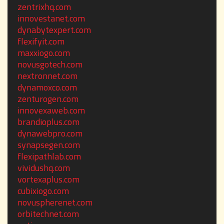
zentrixhq.com
innovestanet.com
dynabytexpert.com
flexifyit.com
maxxiogo.com
novusgotech.com
nextronnet.com
dynamoxco.com
zenturogen.com
innovexaweb.com
brandioplus.com
dynawebpro.com
synapsegen.com
flexipathlab.com
vividushq.com
vortexaplus.com
cubixiogo.com
novuspherenet.com
orbitechnet.com