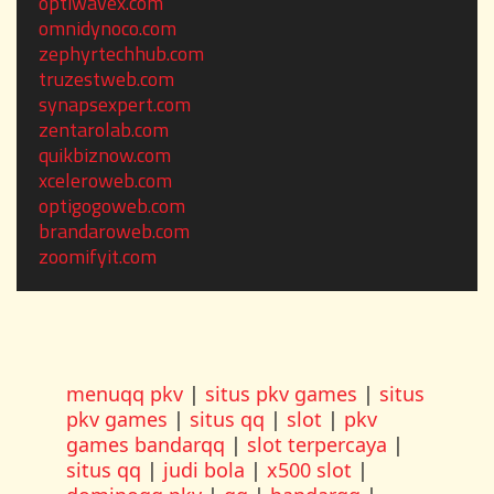
optiwavex.com
omnidynoco.com
zephyrtechhub.com
truzestweb.com
synapsexpert.com
zentarolab.com
quikbiznow.com
xceleroweb.com
optigogoweb.com
brandaroweb.com
zoomifyit.com
menuqq pkv
|
situs pkv games
|
situs
pkv games
|
situs qq
|
slot
|
pkv
games bandarqq
|
slot terpercaya
|
situs qq
|
judi bola
|
x500 slot
|