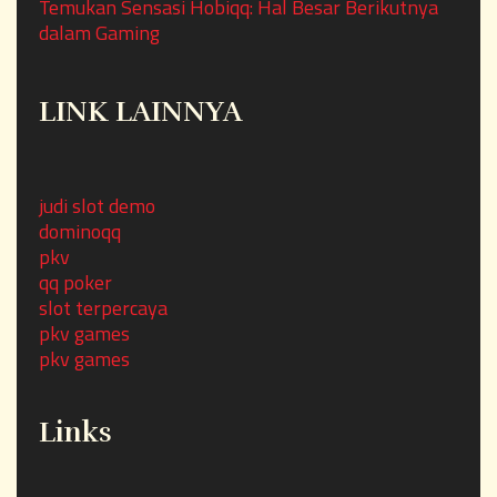
Temukan Sensasi Hobiqq: Hal Besar Berikutnya
dalam Gaming
LINK LAINNYA
judi slot demo
dominoqq
pkv
qq poker
slot terpercaya
pkv games
pkv games
Links