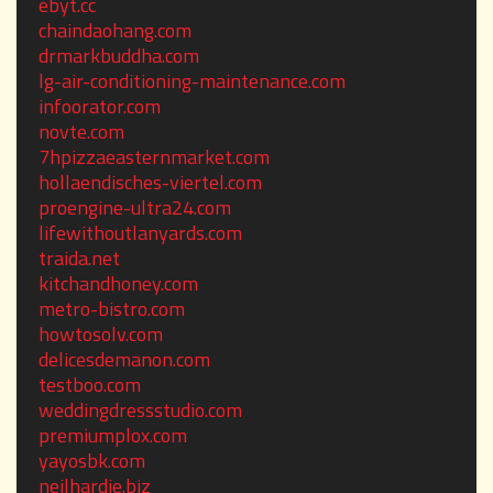
ebyt.cc
chaindaohang.com
drmarkbuddha.com
lg-air-conditioning-maintenance.com
infoorator.com
novte.com
7hpizzaeasternmarket.com
hollaendisches-viertel.com
proengine-ultra24.com
lifewithoutlanyards.com
traida.net
kitchandhoney.com
metro-bistro.com
howtosolv.com
delicesdemanon.com
testboo.com
weddingdressstudio.com
premiumplox.com
yayosbk.com
neilhardie.biz