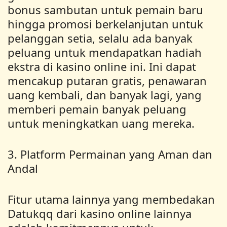
bonus sambutan untuk pemain baru
hingga promosi berkelanjutan untuk
pelanggan setia, selalu ada banyak
peluang untuk mendapatkan hadiah
ekstra di kasino online ini. Ini dapat
mencakup putaran gratis, penawaran
uang kembali, dan banyak lagi, yang
memberi pemain banyak peluang
untuk meningkatkan uang mereka.
3. Platform Permainan yang Aman dan
Andal
Fitur utama lainnya yang membedakan
Datukqq dari kasino online lainnya