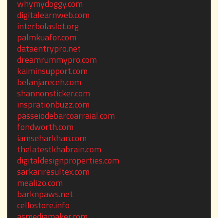
whymydoggy.com
digitalearnweb.com
interbolaslot.org
palmkuafor.com
dataentrypro.net
dreamrummypro.com
kaiminsupport.com
belanjareceh.com
shannonsticker.com
insprationbuzz.com
passeiodebarcoarraial.com
fondworth.com
iamseharkhan.com
thelatestkhabrain.com
digitaldesignproperties.com
sarkariresultex.com
mealizo.com
barknpaws.net
cellostore.info
asmediamaker.com