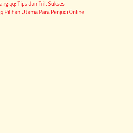
ngiqq: Tips dan Trik Sukses
 Pilihan Utama Para Penjudi Online