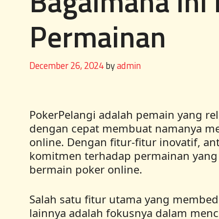
Bagaimana Ini
Permainan
December 26, 2024
by
admin
PokerPelangi adalah pemain yang relat
dengan cepat membuat namanya men
online. Dengan fitur-fitur inovatif
komitmen terhadap permainan yang 
bermain poker online.
Salah satu fitur utama yang membeda
lainnya adalah fokusnya dalam men