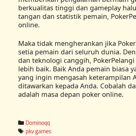
berkualitas tinggi dan gameplay halus
tangan dan statistik pemain, PokerPe
online.
Maka tidak mengherankan jika Poke
setia pemain dari seluruh dunia. De
dan teknologi canggih, PokerPelang
lebih baik. Baik Anda pemain biasa 
yang ingin mengasah keterampilan A
ditawarkan kepada Anda. Cobalah da
adalah masa depan poker online.
Categories
Dominoqq
Tags
pkv games