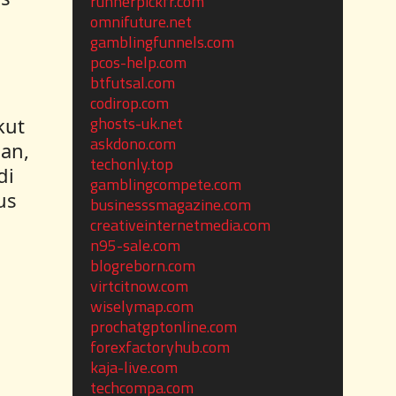
runnerpickfr.com
omnifuture.net
gamblingfunnels.com
pcos-help.com
btfutsal.com
codirop.com
ghosts-uk.net
kut
askdono.com
an,
techonly.top
di
gamblingcompete.com
us
businesssmagazine.com
creativeinternetmedia.com
n95-sale.com
blogreborn.com
virtcitnow.com
wiselymap.com
prochatgptonline.com
forexfactoryhub.com
kaja-live.com
techcompa.com