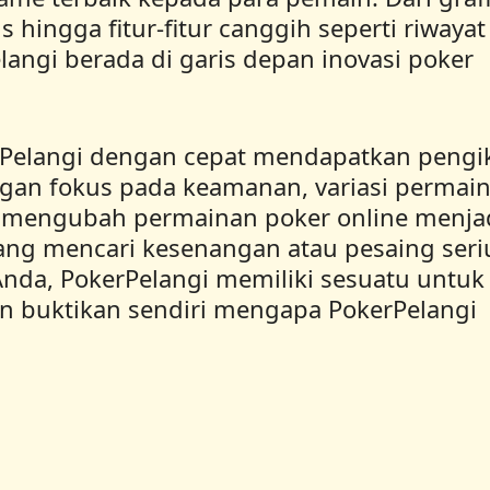
 hingga fitur-fitur canggih seperti riwayat
langi berada di garis depan inovasi poker
rPelangi dengan cepat mendapatkan pengi
ngan fokus pada keamanan, variasi permain
i mengubah permainan poker online menja
yang mencari kesenangan atau pesaing seri
nda, PokerPelangi memiliki sesuatu untuk
n buktikan sendiri mengapa PokerPelangi