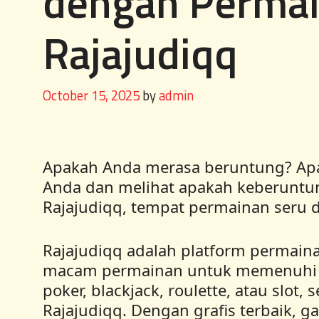
dengan Permai
Rajajudiqq
October 15, 2025
by
admin
Apakah Anda merasa beruntung? Apa
Anda dan melihat apakah keberuntu
Rajajudiqq, tempat permainan seru
Rajajudiqq adalah platform permain
macam permainan untuk memenuhi s
poker, blackjack, roulette, atau slot
Rajajudiqq. Dengan grafis terbaik, ga