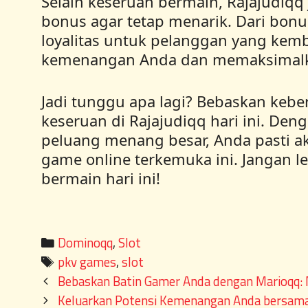
Selain keseruan bermain, Rajajudiq
bonus agar tetap menarik. Dari bon
loyalitas untuk pelanggan yang kem
kemenangan Anda dan memaksimalk
Jadi tunggu apa lagi? Bebaskan ke
keseruan di Rajajudiqq hari ini. De
peluang menang besar, Anda pasti a
game online terkemuka ini. Jangan l
bermain hari ini!
Categories
Dominoqq
,
Slot
Tags
pkv games
,
slot
Post
Bebaskan Batin Gamer Anda dengan Marioqq: 
navigation
Keluarkan Potensi Kemenangan Anda bersama