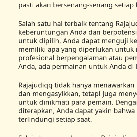
pasti akan bersenang-senang setiap k
Salah satu hal terbaik tentang Raja
keberuntungan Anda dan berpotens
untuk dipilih, Anda dapat menguji 
memiliki apa yang diperlukan untuk
profesional berpengalaman atau pe
Anda, ada permainan untuk Anda di 
Rajajudiqq tidak hanya menawarka
dan mengasyikkan, tetapi juga meny
untuk dinikmati para pemain. Deng
diterapkan, Anda dapat yakin bahwa
terlindungi setiap saat.