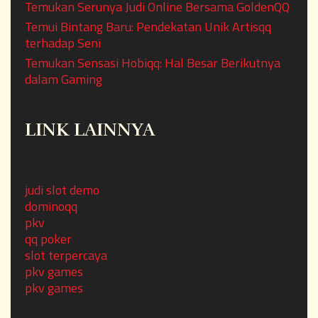
Temukan Serunya Judi Online Bersama GoldenQQ
Temui Bintang Baru: Pendekatan Unik Artisqq
terhadap Seni
Temukan Sensasi Hobiqq: Hal Besar Berikutnya
dalam Gaming
LINK LAINNYA
judi slot demo
dominoqq
pkv
qq poker
slot terpercaya
pkv games
pkv games