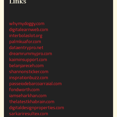
Links
whymydoggy.com
digitalearnweb.com
interbolaslot.org
palmkuafor.com
dataentrypro.net
dreamrummypro.com
kaiminsupport.com
belanjareceh.com
shannonsticker.com
insprationbuzz.com
passeiodebarcoarraial.com
fondworth.com
iamseharkhan.com
thelatestkhabrain.com
digitaldesignproperties.com
sarkariresultex.com