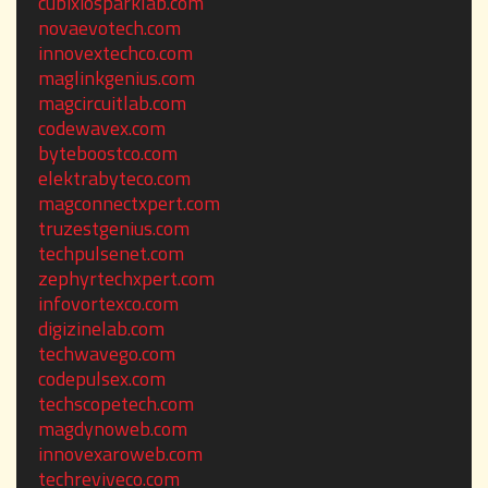
cubixiosparklab.com
novaevotech.com
innovextechco.com
maglinkgenius.com
magcircuitlab.com
codewavex.com
byteboostco.com
elektrabyteco.com
magconnectxpert.com
truzestgenius.com
techpulsenet.com
zephyrtechxpert.com
infovortexco.com
digizinelab.com
techwavego.com
codepulsex.com
techscopetech.com
magdynoweb.com
innovexaroweb.com
techreviveco.com