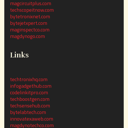
magcircuitplus.com
techscopeitnow.com
bytetronixnet.com
bytejetxpert.com
maginspectco.com
magdynogo.com
Links
techtronixhq.com
infogadgethub.com
codelinkitpro.com
techboostgen.com
techsensehub.com
bytelabtech.com
innovatexaweb.com
magdynotechco.com