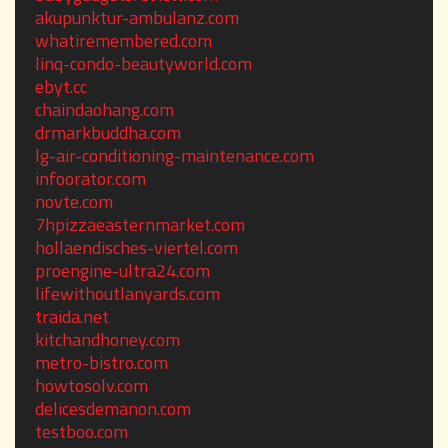
akupunktur-ambulanz.com
whatiremembered.com
linq-condo-beautyworld.com
ebyt.cc
chaindaohang.com
drmarkbuddha.com
lg-air-conditioning-maintenance.com
infoorator.com
novte.com
7hpizzaeasternmarket.com
hollaendisches-viertel.com
proengine-ultra24.com
lifewithoutlanyards.com
traida.net
kitchandhoney.com
metro-bistro.com
howtosolv.com
delicesdemanon.com
testboo.com