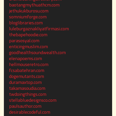
baotangmythuathcm.com
jethukukburosu.com
somniumforge.com
bloglibraries.com
luleburgaznakliyatfirmasi.com
thebapehoodie.com
parasosyal.com
enticingmuslim.com
goodhealthsoundwealth.com
elenapoems.com
hellmouseretro.com
fcsabatehran.com
dogemutants.com
duramaxtop.com
takamasoudia.com
twdoingthings.com
stellabluedesignsco.com
paulsauthor.com
desirablecodeful.com