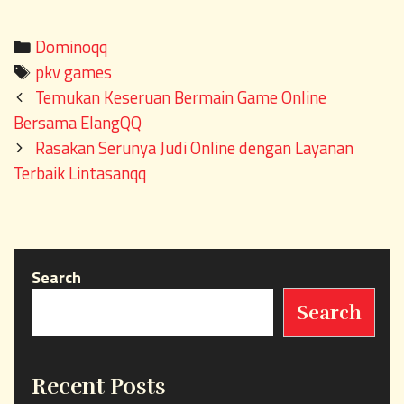
Categories
Dominoqq
Tags
pkv games
Post
Temukan Keseruan Bermain Game Online
navigation
Bersama ElangQQ
Rasakan Serunya Judi Online dengan Layanan
Terbaik Lintasanqq
Search
Search
Recent Posts