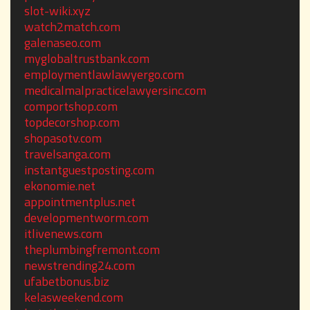
slot-wiki.xyz
watch2match.com
galenaseo.com
myglobaltrustbank.com
employmentlawlawyergo.com
medicalmalpracticelawyersinc.com
comportshop.com
topdecorshop.com
shopasotv.com
travelsanga.com
instantguestposting.com
ekonomie.net
appointmentplus.net
developmentworm.com
itlivenews.com
theplumbingfremont.com
newstrending24.com
ufabetbonus.biz
kelasweekend.com