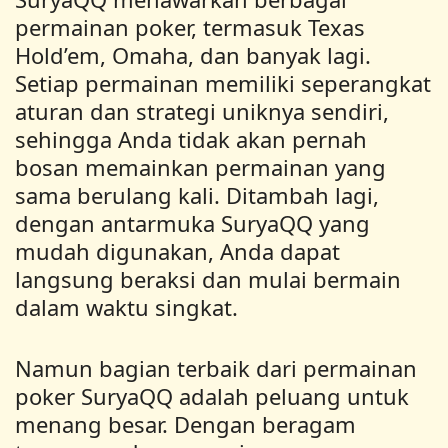
permainan poker, termasuk Texas
Hold’em, Omaha, dan banyak lagi.
Setiap permainan memiliki seperangkat
aturan dan strategi uniknya sendiri,
sehingga Anda tidak akan pernah
bosan memainkan permainan yang
sama berulang kali. Ditambah lagi,
dengan antarmuka SuryaQQ yang
mudah digunakan, Anda dapat
langsung beraksi dan mulai bermain
dalam waktu singkat.
Namun bagian terbaik dari permainan
poker SuryaQQ adalah peluang untuk
menang besar. Dengan beragam