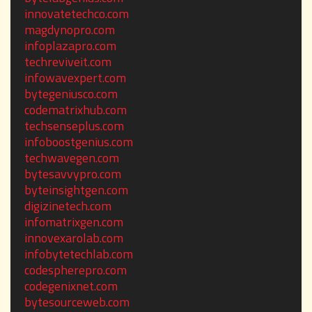
innovatetechco.com
magdynopro.com
infoplazapro.com
techreviveit.com
infowavexpert.com
bytegeniusco.com
codematrixhub.com
techsenseplus.com
infoboostgenius.com
techwavegen.com
bytesavvypro.com
byteinsightgen.com
digizinetech.com
infomatrixgen.com
innovexarolab.com
infobytetechlab.com
codespherepro.com
codegenixnet.com
bytesourceweb.com