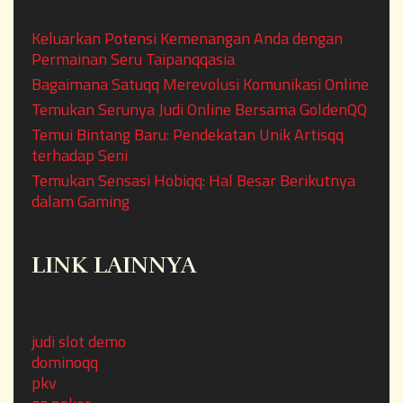
Keluarkan Potensi Kemenangan Anda dengan
Permainan Seru Taipanqqasia
Bagaimana Satuqq Merevolusi Komunikasi Online
Temukan Serunya Judi Online Bersama GoldenQQ
Temui Bintang Baru: Pendekatan Unik Artisqq
terhadap Seni
Temukan Sensasi Hobiqq: Hal Besar Berikutnya
dalam Gaming
LINK LAINNYA
judi slot demo
dominoqq
pkv