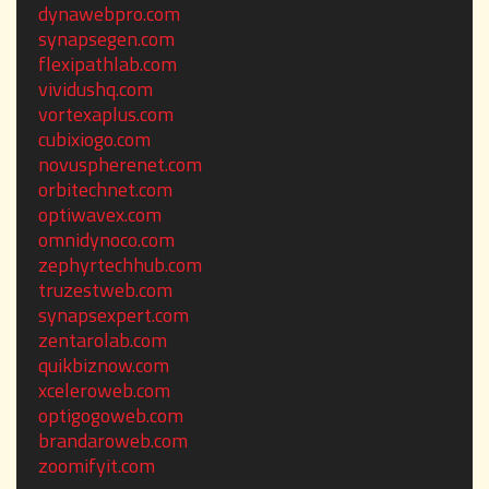
dynawebpro.com
synapsegen.com
flexipathlab.com
vividushq.com
vortexaplus.com
cubixiogo.com
novuspherenet.com
orbitechnet.com
optiwavex.com
omnidynoco.com
zephyrtechhub.com
truzestweb.com
synapsexpert.com
zentarolab.com
quikbiznow.com
xceleroweb.com
optigogoweb.com
brandaroweb.com
zoomifyit.com