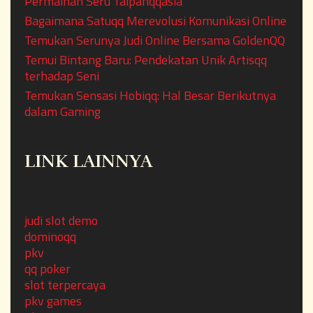
Permainan Seru Taipanqqasia
Bagaimana Satuqq Merevolusi Komunikasi Online
Temukan Serunya Judi Online Bersama GoldenQQ
Temui Bintang Baru: Pendekatan Unik Artisqq
terhadap Seni
Temukan Sensasi Hobiqq: Hal Besar Berikutnya
dalam Gaming
LINK LAINNYA
judi slot demo
dominoqq
pkv
qq poker
slot terpercaya
pkv games