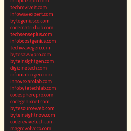
infoplazapro.com
techreviveit.com
infowavexpert.com
bytegeniusco.com
codematrixhub.com
techsenseplus.com
infoboostgenius.com
techwavegen.com
bytesavvypro.com
byteinsightgen.com
digizinetech.com
infomatrixgen.com
innovexarolab.com
infobytetechlab.com
codespherepro.com
codegenixnet.com
bytesourceweb.com
byteinsightnow.com
coderevivetech.com
magrevolveco.com