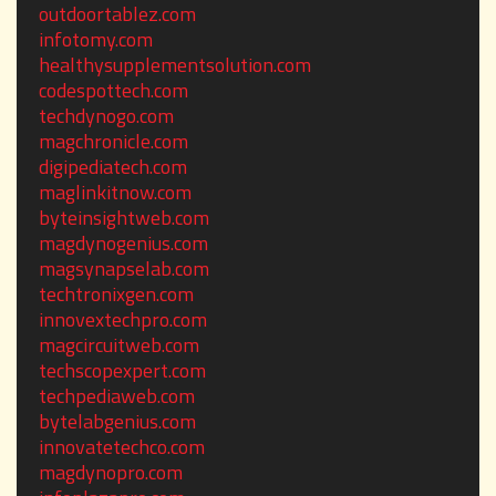
outdoortablez.com
infotomy.com
healthysupplementsolution.com
codespottech.com
techdynogo.com
magchronicle.com
digipediatech.com
maglinkitnow.com
byteinsightweb.com
magdynogenius.com
magsynapselab.com
techtronixgen.com
innovextechpro.com
magcircuitweb.com
techscopexpert.com
techpediaweb.com
bytelabgenius.com
innovatetechco.com
magdynopro.com