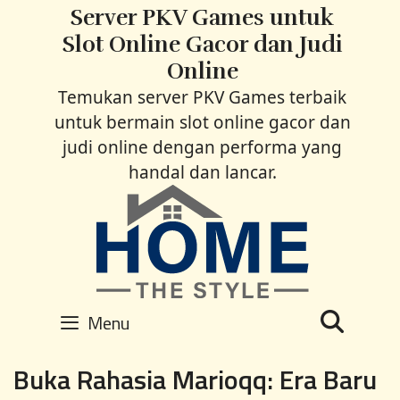
Skip
Server PKV Games untuk
to
Slot Online Gacor dan Judi
content
Online
Temukan server PKV Games terbaik
untuk bermain slot online gacor dan
judi online dengan performa yang
handal dan lancar.
Sear
Menu
Buka Rahasia Marioqq: Era Baru