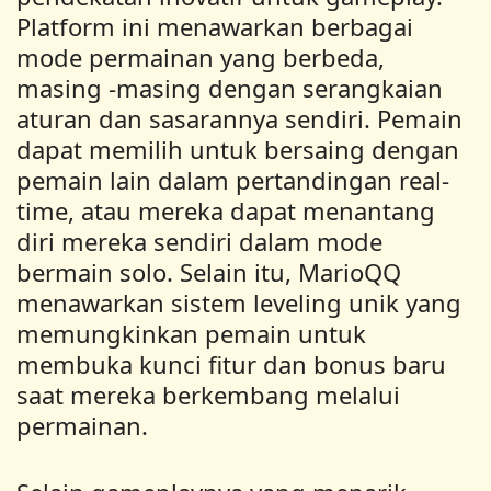
Platform ini menawarkan berbagai
mode permainan yang berbeda,
masing -masing dengan serangkaian
aturan dan sasarannya sendiri. Pemain
dapat memilih untuk bersaing dengan
pemain lain dalam pertandingan real-
time, atau mereka dapat menantang
diri mereka sendiri dalam mode
bermain solo. Selain itu, MarioQQ
menawarkan sistem leveling unik yang
memungkinkan pemain untuk
membuka kunci fitur dan bonus baru
saat mereka berkembang melalui
permainan.