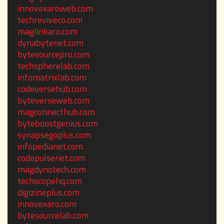
innovexaroweb.com
techreviveco.com
maglinkaro.com
dynabytenet.com
bytesourcepro.com
techspherelab.com
infomatrixlab.com
codeversehub.com
byteverseweb.com
magconnecthub.com
byteboostgenius.com
synapsegoplus.com
infopedianet.com
codepulsenet.com
magdynotech.com
techscopehq.com
digizineplus.com
innovexaro.com
bytesourcelab.com