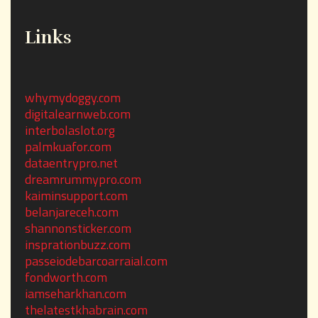
Links
whymydoggy.com
digitalearnweb.com
interbolaslot.org
palmkuafor.com
dataentrypro.net
dreamrummypro.com
kaiminsupport.com
belanjareceh.com
shannonsticker.com
insprationbuzz.com
passeiodebarcoarraial.com
fondworth.com
iamseharkhan.com
thelatestkhabrain.com