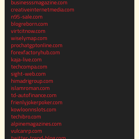
businesssmagazine.com
creativeinternetmedia.com
n95-sale.com
blogreborn.com
virtcitnow.com
wiselymap.com
prochatgptonline.com
forexfactoryhub.com
kaja-live.com
techcompa.com
sight-web.com
himadrigroup.com
islamroman.com
td-autofinance.com
frienlyjokerpoker.com
kowloonnslots.com
techibro.com
alpinemagazines.com
vulcanrp.com
twitter-trend-blog.com