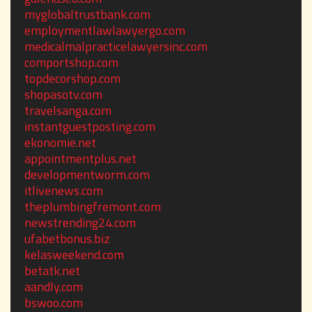
myglobaltrustbank.com
employmentlawlawyergo.com
medicalmalpracticelawyersinc.com
comportshop.com
topdecorshop.com
shopasotv.com
travelsanga.com
instantguestposting.com
ekonomie.net
appointmentplus.net
developmentworm.com
itlivenews.com
theplumbingfremont.com
newstrending24.com
ufabetbonus.biz
kelasweekend.com
betatk.net
aandly.com
bswoo.com