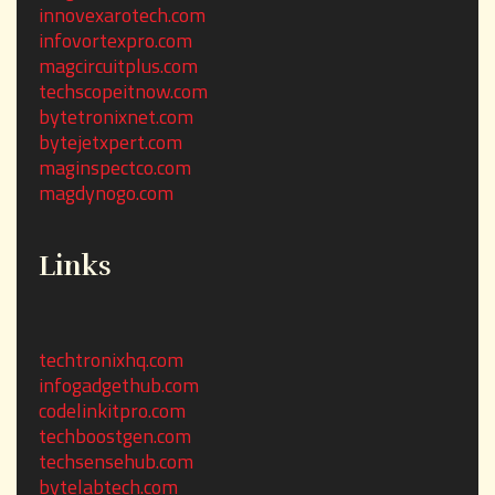
innovexarotech.com
infovortexpro.com
magcircuitplus.com
techscopeitnow.com
bytetronixnet.com
bytejetxpert.com
maginspectco.com
magdynogo.com
Links
techtronixhq.com
infogadgethub.com
codelinkitpro.com
techboostgen.com
techsensehub.com
bytelabtech.com