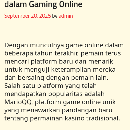
dalam Gaming Online
September 20, 2025
by
admin
Dengan munculnya game online dalam
beberapa tahun terakhir, pemain terus
mencari platform baru dan menarik
untuk menguji keterampilan mereka
dan bersaing dengan pemain lain.
Salah satu platform yang telah
mendapatkan popularitas adalah
MarioQQ, platform game online unik
yang menawarkan pandangan baru
tentang permainan kasino tradisional.