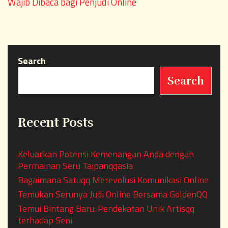
Wajib Dibaca bagi Penjudi Online
Search
Search
Recent Posts
Keluarkan Potensi Kemenangan Anda dengan
Permainan Seru Taipanqqasia
Bagaimana Satuqq Merevolusi Komunikasi Online
Temukan Serunya Judi Online Bersama GoldenQQ
Temui Bintang Baru: Pendekatan Unik Artisqq
terhadap Seni