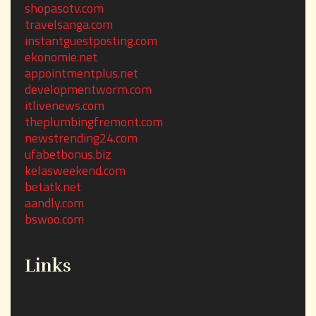
shopasotv.com
travelsanga.com
instantguestposting.com
ekonomie.net
appointmentplus.net
developmentworm.com
itlivenews.com
theplumbingfremont.com
newstrending24.com
ufabetbonus.biz
kelasweekend.com
betatk.net
aandly.com
bswoo.com
Links