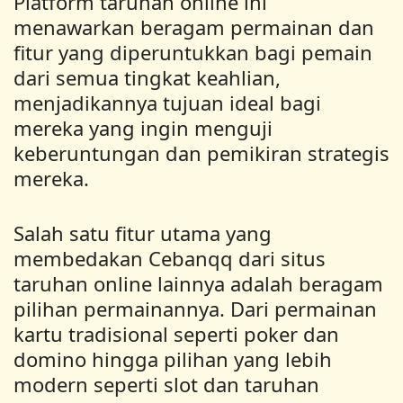
Platform taruhan online ini
menawarkan beragam permainan dan
fitur yang diperuntukkan bagi pemain
dari semua tingkat keahlian,
menjadikannya tujuan ideal bagi
mereka yang ingin menguji
keberuntungan dan pemikiran strategis
mereka.
Salah satu fitur utama yang
membedakan Cebanqq dari situs
taruhan online lainnya adalah beragam
pilihan permainannya. Dari permainan
kartu tradisional seperti poker dan
domino hingga pilihan yang lebih
modern seperti slot dan taruhan