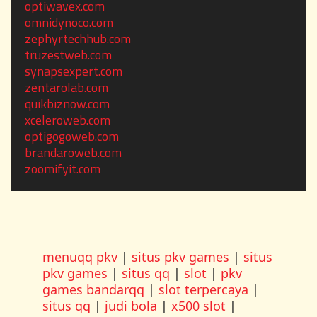
optiwavex.com
omnidynoco.com
zephyrtechhub.com
truzestweb.com
synapsexpert.com
zentarolab.com
quikbiznow.com
xceleroweb.com
optigogoweb.com
brandaroweb.com
zoomifyit.com
menuqq pkv
|
situs pkv games
|
situs
pkv games
|
situs qq
|
slot
|
pkv
games bandarqq
|
slot terpercaya
|
situs qq
|
judi bola
|
x500 slot
|