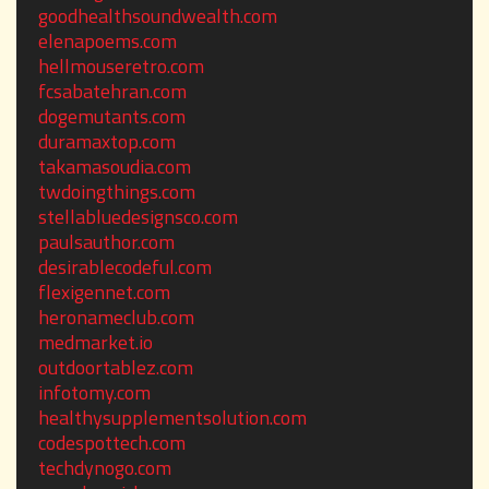
goodhealthsoundwealth.com
elenapoems.com
hellmouseretro.com
fcsabatehran.com
dogemutants.com
duramaxtop.com
takamasoudia.com
twdoingthings.com
stellabluedesignsco.com
paulsauthor.com
desirablecodeful.com
flexigennet.com
heronameclub.com
medmarket.io
outdoortablez.com
infotomy.com
healthysupplementsolution.com
codespottech.com
techdynogo.com