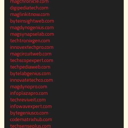
magchronicle.com
digipediatech.com
maglinkitnow.com
byteinsightweb.com
magdynogenius.com
magsynapselab.com
techtronixgen.com
innovextechpro.com
magcircuitweb.com
techscopexpert.com
techpediaweb.com
bytelabgenius.com
innovatetechco.com
magdynopro.com
infoplazapro.com
techreviveit.com
infowavexpert.com
bytegeniusco.com
codematrixhub.com
techsenseplus.com