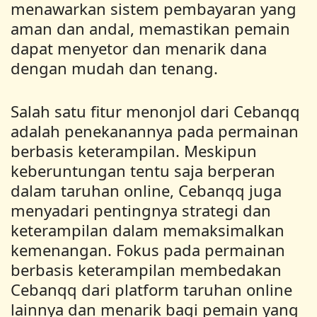
menawarkan sistem pembayaran yang
aman dan andal, memastikan pemain
dapat menyetor dan menarik dana
dengan mudah dan tenang.
Salah satu fitur menonjol dari Cebanqq
adalah penekanannya pada permainan
berbasis keterampilan. Meskipun
keberuntungan tentu saja berperan
dalam taruhan online, Cebanqq juga
menyadari pentingnya strategi dan
keterampilan dalam memaksimalkan
kemenangan. Fokus pada permainan
berbasis keterampilan membedakan
Cebanqq dari platform taruhan online
lainnya dan menarik bagi pemain yang