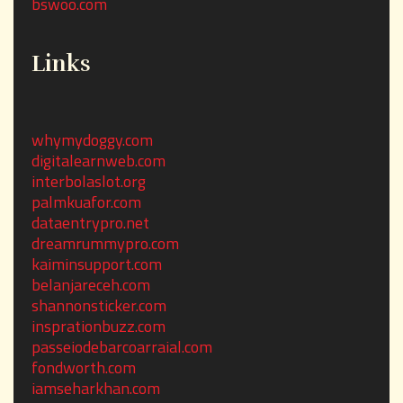
bswoo.com
Links
whymydoggy.com
digitalearnweb.com
interbolaslot.org
palmkuafor.com
dataentrypro.net
dreamrummypro.com
kaiminsupport.com
belanjareceh.com
shannonsticker.com
insprationbuzz.com
passeiodebarcoarraial.com
fondworth.com
iamseharkhan.com