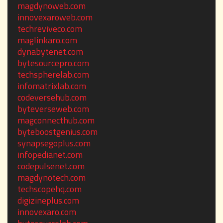
magdynoweb.com
innovexaroweb.com
techreviveco.com
maglinkaro.com
dynabytenet.com
bytesourcepro.com
techspherelab.com
infomatrixlab.com
codeversehub.com
byteverseweb.com
magconnecthub.com
byteboostgenius.com
synapsegoplus.com
infopedianet.com
codepulsenet.com
magdynotech.com
techscopehq.com
digizineplus.com
innovexaro.com