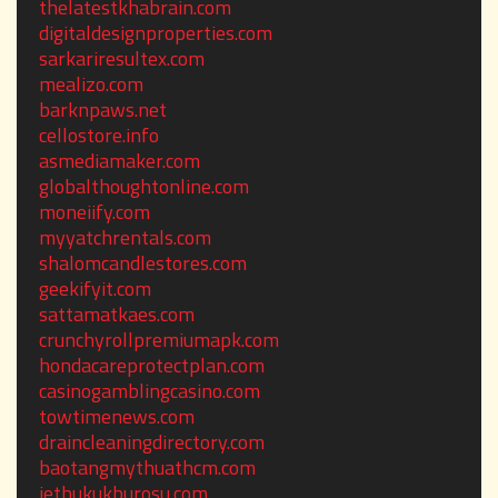
thelatestkhabrain.com
digitaldesignproperties.com
sarkariresultex.com
mealizo.com
barknpaws.net
cellostore.info
asmediamaker.com
globalthoughtonline.com
moneiify.com
myyatchrentals.com
shalomcandlestores.com
geekifyit.com
sattamatkaes.com
crunchyrollpremiumapk.com
hondacareprotectplan.com
casinogamblingcasino.com
towtimenews.com
draincleaningdirectory.com
baotangmythuathcm.com
jethukukburosu.com