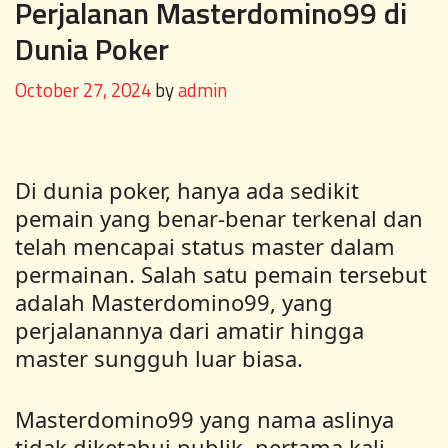
Perjalanan Masterdomino99 di
Dunia Poker
October 27, 2024
by
admin
Di dunia poker, hanya ada sedikit
pemain yang benar-benar terkenal dan
telah mencapai status master dalam
permainan. Salah satu pemain tersebut
adalah Masterdomino99, yang
perjalanannya dari amatir hingga
master sungguh luar biasa.
Masterdomino99 yang nama aslinya
tidak diketahui publik, pertama kali