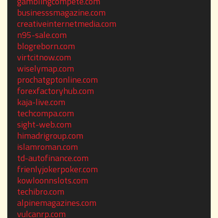
gamblingcompete.com
businesssmagazine.com
creativeinternetmedia.com
n95-sale.com
blogreborn.com
virtcitnow.com
wiselymap.com
prochatgptonline.com
forexfactoryhub.com
kaja-live.com
techcompa.com
sight-web.com
himadrigroup.com
islamroman.com
td-autofinance.com
frienlyjokerpoker.com
kowloonnslots.com
techibro.com
alpinemagazines.com
vulcanrp.com