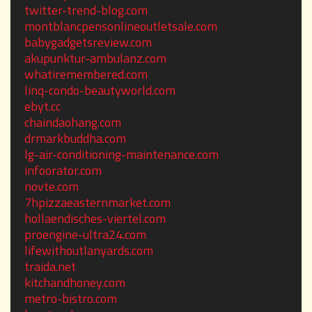
twitter-trend-blog.com
montblancpensonlineoutletsale.com
babygadgetsreview.com
akupunktur-ambulanz.com
whatiremembered.com
linq-condo-beautyworld.com
ebyt.cc
chaindaohang.com
drmarkbuddha.com
lg-air-conditioning-maintenance.com
infoorator.com
novte.com
7hpizzaeasternmarket.com
hollaendisches-viertel.com
proengine-ultra24.com
lifewithoutlanyards.com
traida.net
kitchandhoney.com
metro-bistro.com