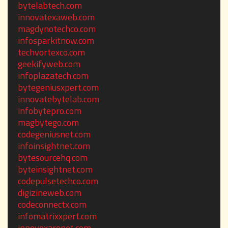
bytelabtech.com
innovatexaweb.com
magdynotechco.com
infosparkitnow.com
techvortexco.com
geekifyweb.com
infoplazatech.com
bytegeniusxpert.com
innovatebytelab.com
infobytepro.com
magbytego.com
codegeniusnet.com
infoinsightnet.com
bytesourcehq.com
byteinsightnet.com
codepulsetechco.com
digizineweb.com
codeconnectx.com
infomatrixxpert.com
innovexaronet.com