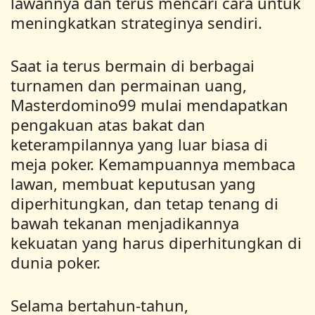
lawannya dan terus mencari cara untuk
meningkatkan strateginya sendiri.
Saat ia terus bermain di berbagai
turnamen dan permainan uang,
Masterdomino99 mulai mendapatkan
pengakuan atas bakat dan
keterampilannya yang luar biasa di
meja poker. Kemampuannya membaca
lawan, membuat keputusan yang
diperhitungkan, dan tetap tenang di
bawah tekanan menjadikannya
kekuatan yang harus diperhitungkan di
dunia poker.
Selama bertahun-tahun,