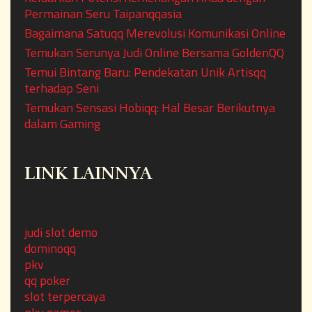
Permainan Seru Taipanqqasia
Bagaimana Satuqq Merevolusi Komunikasi Online
Temukan Serunya Judi Online Bersama GoldenQQ
Temui Bintang Baru: Pendekatan Unik Artisqq
terhadap Seni
Temukan Sensasi Hobiqq: Hal Besar Berikutnya
dalam Gaming
LINK LAINNYA
judi slot demo
dominoqq
pkv
qq poker
slot terpercaya