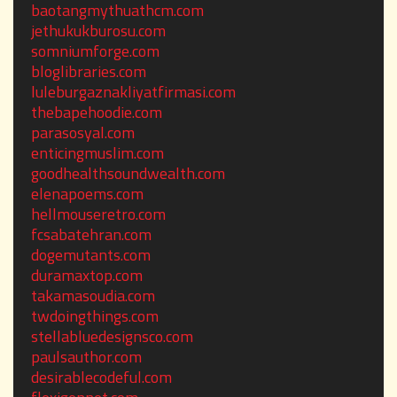
baotangmythuathcm.com
jethukukburosu.com
somniumforge.com
bloglibraries.com
luleburgaznakliyatfirmasi.com
thebapehoodie.com
parasosyal.com
enticingmuslim.com
goodhealthsoundwealth.com
elenapoems.com
hellmouseretro.com
fcsabatehran.com
dogemutants.com
duramaxtop.com
takamasoudia.com
twdoingthings.com
stellabluedesignsco.com
paulsauthor.com
desirablecodeful.com