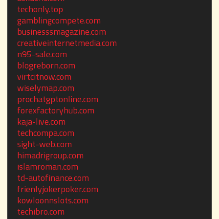
techonly.top
gamblingcompete.com
businesssmagazine.com
creativeinternetmedia.com
n95-sale.com
blogreborn.com
virtcitnow.com
wiselymap.com
prochatgptonline.com
forexfactoryhub.com
kaja-live.com
techcompa.com
sight-web.com
himadrigroup.com
islamroman.com
td-autofinance.com
frienlyjokerpoker.com
kowloonnslots.com
techibro.com