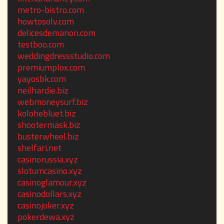
metro-bistro.com
howtosolv.com
delicesdemanon.com
testboo.com
weddingdressstudio.com
premiumplox.com
yayosbk.com
neilhardie.biz
webmoneysurf.biz
kolohebluet.biz
shootermask.biz
busterwheel.biz
shelfari.net
casinorussia.xyz
slotumcasino.xyz
casinoglamour.xyz
casinodollars.xyz
casinojoker.xyz
pokerdewa.xyz