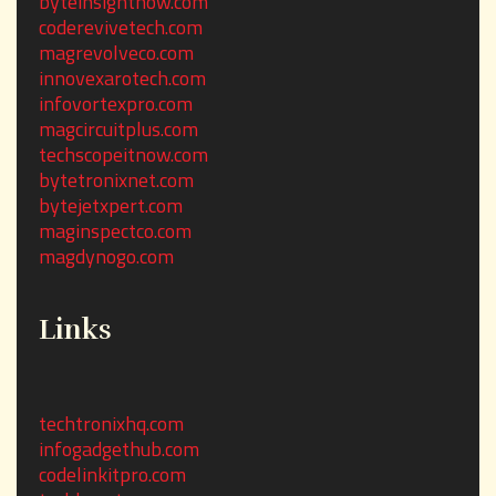
byteinsightnow.com
coderevivetech.com
magrevolveco.com
innovexarotech.com
infovortexpro.com
magcircuitplus.com
techscopeitnow.com
bytetronixnet.com
bytejetxpert.com
maginspectco.com
magdynogo.com
Links
techtronixhq.com
infogadgethub.com
codelinkitpro.com