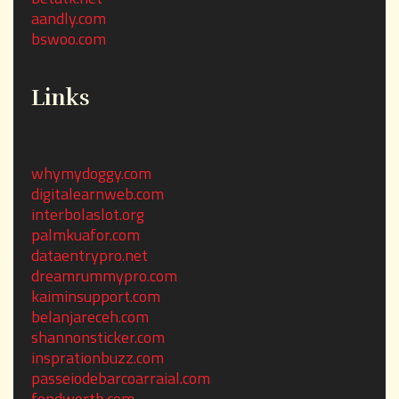
aandly.com
bswoo.com
Links
whymydoggy.com
digitalearnweb.com
interbolaslot.org
palmkuafor.com
dataentrypro.net
dreamrummypro.com
kaiminsupport.com
belanjareceh.com
shannonsticker.com
insprationbuzz.com
passeiodebarcoarraial.com
fondworth.com