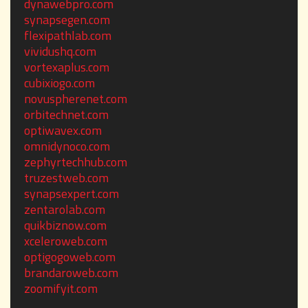
dynawebpro.com
synapsegen.com
flexipathlab.com
vividushq.com
vortexaplus.com
cubixiogo.com
novuspherenet.com
orbitechnet.com
optiwavex.com
omnidynoco.com
zephyrtechhub.com
truzestweb.com
synapsexpert.com
zentarolab.com
quikbiznow.com
xceleroweb.com
optigogoweb.com
brandaroweb.com
zoomifyit.com