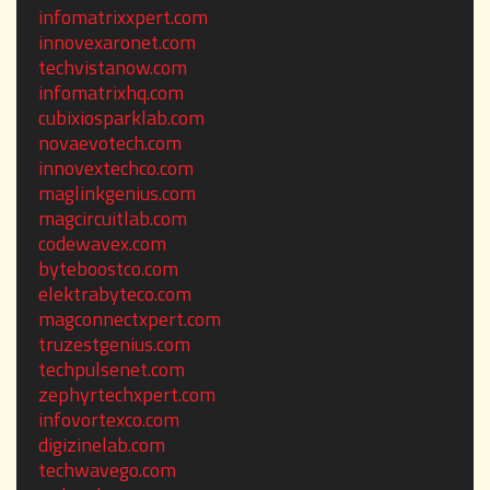
infomatrixxpert.com
innovexaronet.com
techvistanow.com
infomatrixhq.com
cubixiosparklab.com
novaevotech.com
innovextechco.com
maglinkgenius.com
magcircuitlab.com
codewavex.com
byteboostco.com
elektrabyteco.com
magconnectxpert.com
truzestgenius.com
techpulsenet.com
zephyrtechxpert.com
infovortexco.com
digizinelab.com
techwavego.com