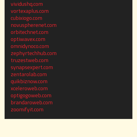
vividushq.com
vortexaplus.com
cubixiogo.com
novuspherenet.com
orbitechnet.com
optiwavex.com
omnidynoco.com
zephyrtechhub.com
truzestweb.com
synapsexpert.com
zentarolab.com
quikbiznow.com
xceleroweb.com
optigogoweb.com
brandaroweb.com
zoomifyit.com