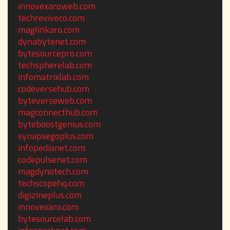
innovexaroweb.com
techreviveco.com
maglinkaro.com
dynabytenet.com
bytesourcepro.com
techspherelab.com
infomatrixlab.com
codeversehub.com
byteverseweb.com
magconnecthub.com
byteboostgenius.com
synapsegoplus.com
infopedianet.com
codepulsenet.com
magdynotech.com
techscopehq.com
digizineplus.com
innovexaro.com
bytesourcelab.com