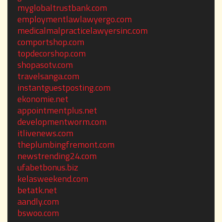
myglobaltrustbank.com
employmentlawlawyergo.com
medicalmalpracticelawyersinc.com
comportshop.com
topdecorshop.com
shopasotv.com
travelsanga.com
instantguestposting.com
ekonomie.net
appointmentplus.net
developmentworm.com
itlivenews.com
theplumbingfremont.com
newstrending24.com
ufabetbonus.biz
kelasweekend.com
betatk.net
aandly.com
bswoo.com