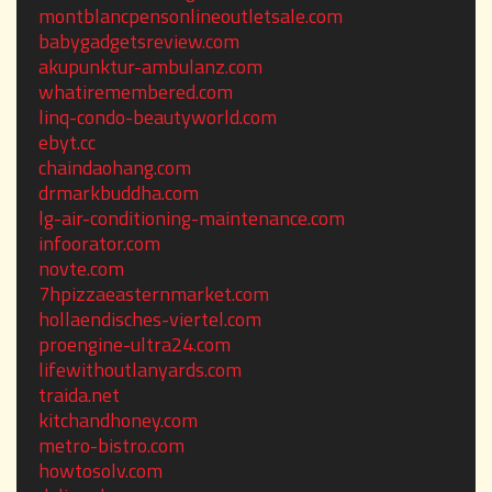
montblancpensonlineoutletsale.com
babygadgetsreview.com
akupunktur-ambulanz.com
whatiremembered.com
linq-condo-beautyworld.com
ebyt.cc
chaindaohang.com
drmarkbuddha.com
lg-air-conditioning-maintenance.com
infoorator.com
novte.com
7hpizzaeasternmarket.com
hollaendisches-viertel.com
proengine-ultra24.com
lifewithoutlanyards.com
traida.net
kitchandhoney.com
metro-bistro.com
howtosolv.com