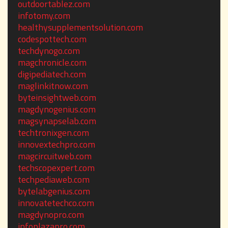
outdoortablez.com
infotomy.com
healthysupplementsolution.com
codespottech.com
techdynogo.com
magchronicle.com
digipediatech.com
maglinkitnow.com
byteinsightweb.com
magdynogenius.com
magsynapselab.com
techtronixgen.com
innovextechpro.com
magcircuitweb.com
techscopexpert.com
techpediaweb.com
bytelabgenius.com
innovatetechco.com
magdynopro.com
infoplazapro.com