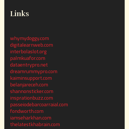
Links
whymydoggy.com
digitalearnweb.com
interbolaslot.org
palmkuafor.com
dataentrypro.net
dreamrummypro.com
kaiminsupport.com
belanjareceh.com
shannonsticker.com
insprationbuzz.com
passeiodebarcoarraial.com
fondworth.com
iamseharkhan.com
thelatestkhabrain.com