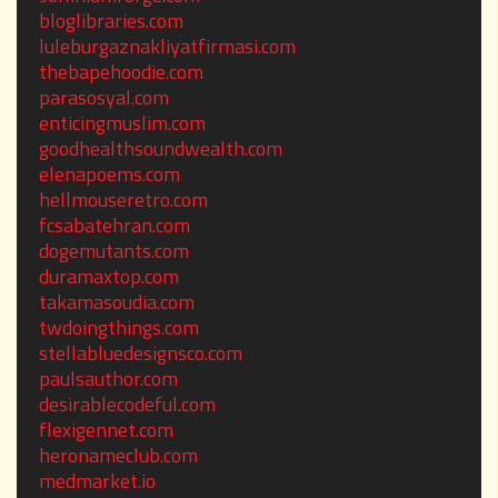
bloglibraries.com
luleburgaznakliyatfirmasi.com
thebapehoodie.com
parasosyal.com
enticingmuslim.com
goodhealthsoundwealth.com
elenapoems.com
hellmouseretro.com
fcsabatehran.com
dogemutants.com
duramaxtop.com
takamasoudia.com
twdoingthings.com
stellabluedesignsco.com
paulsauthor.com
desirablecodeful.com
flexigennet.com
heronameclub.com
medmarket.io