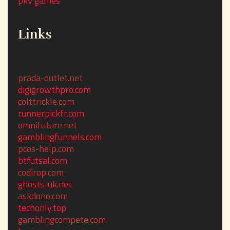
pkv games
Links
prada-outlet.net
digigrowthpro.com
colttrickle.com
runnerpickfr.com
omnifuture.net
gamblingfunnels.com
pcos-help.com
btfutsal.com
codirop.com
ghosts-uk.net
askdono.com
techonly.top
gamblingcompete.com