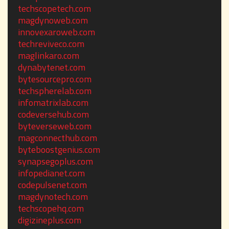
techscopetech.com
magdynoweb.com
innovexaroweb.com
techreviveco.com
maglinkaro.com
dynabytenet.com
bytesourcepro.com
techspherelab.com
infomatrixlab.com
codeversehub.com
byteverseweb.com
magconnecthub.com
byteboostgenius.com
synapsegoplus.com
infopedianet.com
codepulsenet.com
magdynotech.com
techscopehq.com
digizineplus.com