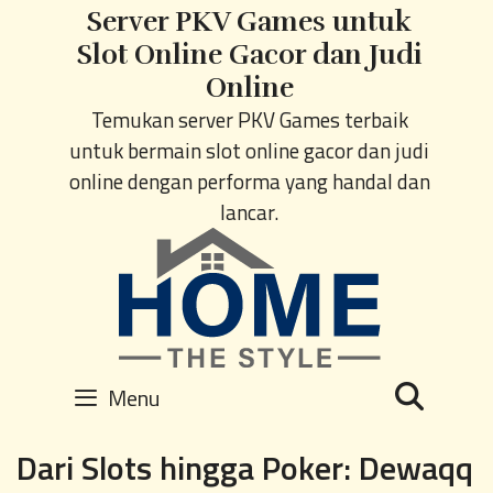
Skip
Server PKV Games untuk
to
Slot Online Gacor dan Judi
content
Online
Temukan server PKV Games terbaik
untuk bermain slot online gacor dan judi
online dengan performa yang handal dan
lancar.
Sear
Menu
Dari Slots hingga Poker: Dewaqq