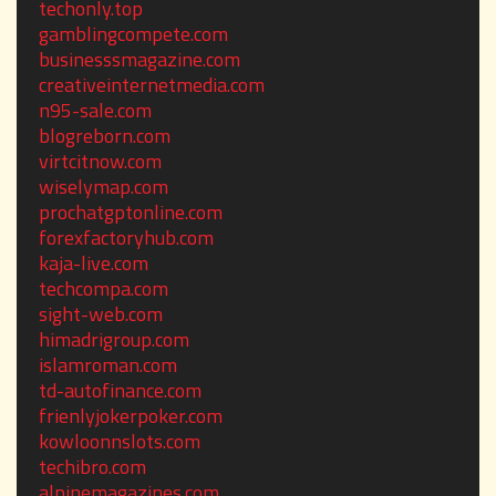
techonly.top
gamblingcompete.com
businesssmagazine.com
creativeinternetmedia.com
n95-sale.com
blogreborn.com
virtcitnow.com
wiselymap.com
prochatgptonline.com
forexfactoryhub.com
kaja-live.com
techcompa.com
sight-web.com
himadrigroup.com
islamroman.com
td-autofinance.com
frienlyjokerpoker.com
kowloonnslots.com
techibro.com
alpinemagazines.com