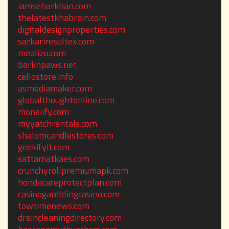
iamseharkhan.com
thelatestkhabrain.com
digitaldesignproperties.com
sarkariresultex.com
mealizo.com
barknpaws.net
cellostore.info
asmediamaker.com
globalthoughtonline.com
moneiify.com
myyatchrentals.com
shalomcandlestores.com
geekifyit.com
sattamatkaes.com
crunchyrollpremiumapk.com
hondacareprotectplan.com
casinogamblingcasino.com
towtimenews.com
draincleaningdirectory.com