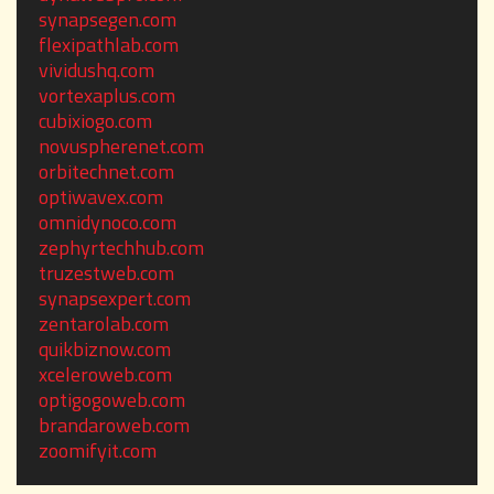
synapsegen.com
flexipathlab.com
vividushq.com
vortexaplus.com
cubixiogo.com
novuspherenet.com
orbitechnet.com
optiwavex.com
omnidynoco.com
zephyrtechhub.com
truzestweb.com
synapsexpert.com
zentarolab.com
quikbiznow.com
xceleroweb.com
optigogoweb.com
brandaroweb.com
zoomifyit.com