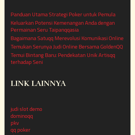
Panduan Utama Strategi Poker untuk Pemula
Keluarkan Potensi Kemenangan Anda dengan
Permainan Seru Taipanqqasia
Bagaimana Satuqq Merevolusi Komunikasi Online
Temukan Serunya Judi Online Bersama GoldenQQ
Temui Bintang Baru: Pendekatan Unik Artisqq
terhadap Seni
LINK LAINNYA
judi slot demo
dominoqq
pkv
qq poker