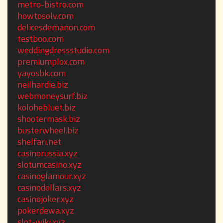
metro-bistro.com
howtosolv.com
delicesdemanon.com
testboo.com
weddingdressstudio.com
premiumplox.com
yayosbk.com
neilhardie.biz
webmoneysurf.biz
kolohebluet.biz
shootermask.biz
busterwheel.biz
shelfari.net
casinorussia.xyz
slotumcasino.xyz
casinoglamour.xyz
casinodollars.xyz
casinojoker.xyz
pokerdewa.xyz
slot-wiki.xyz