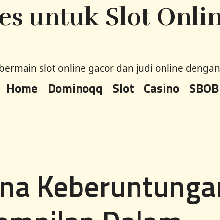
s untuk Slot Onli
ermain slot online gacor dan judi online dengan
Home
Dominoqq
Slot
Casino
SBOB
na Keberuntunga