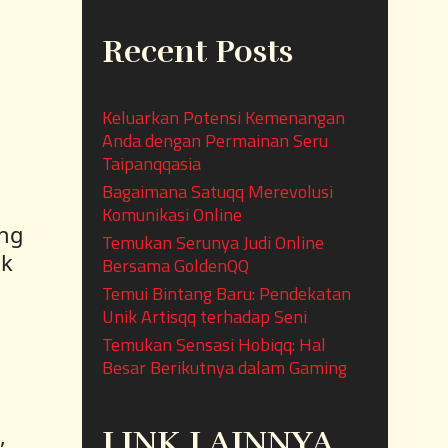
Recent Posts
Keluarkan Potensi Kemenangan
Anda dengan Permainan Seru
Taipanqqasia
Bagaimana Satuqq Merevolusi
Komunikasi Online
ang
Temukan Serunya Judi Online
uk
Bersama GoldenQQ
Temui Bintang Baru: Pendekatan
Unik Artisqq terhadap Seni
Temukan Sensasi Hobiqq: Hal
Besar Berikutnya dalam Gaming
,
LINK LAINNYA