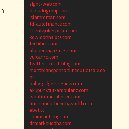
sight-web.com
an
himadrigroup.com
islamroman.com
td-autofinance.com
frienlyjokerpoker.com
kowloonnslots.com
techibro.com
alpinemagazines.com
vulcanrp.com
twitter-trend-blog.com
montblancpensonlineoutletsale.co
m
babygadgetsreview.com
akupunktur-ambulanz.com
whatiremembered.com
linq-condo-beautyworld.com
ebyt.cc
chaindaohang.com
drmarkbuddha.com