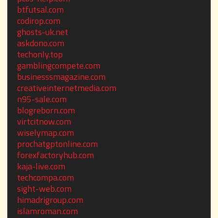
btfutsal.com
codirop.com
ghosts-uk.net
askdono.com
techonly.top
gamblingcompete.com
businesssmagazine.com
creativeinternetmedia.com
n95-sale.com
blogreborn.com
virtcitnow.com
wiselymap.com
prochatgptonline.com
forexfactoryhub.com
kaja-live.com
techcompa.com
sight-web.com
himadrigroup.com
islamroman.com