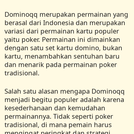
Dominoqq merupakan permainan yang
berasal dari Indonesia dan merupakan
variasi dari permainan kartu populer
yaitu poker. Permainan ini dimainkan
dengan satu set kartu domino, bukan
kartu, menambahkan sentuhan baru
dan menarik pada permainan poker
tradisional.
Salah satu alasan mengapa Dominoqq
menjadi begitu populer adalah karena
kesederhanaan dan kemudahan
permainannya. Tidak seperti poker
tradisional, di mana pemain harus
mengingat peringkat dan strategi