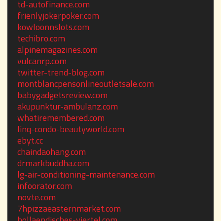
td-autofinance.com
frienlyjokerpoker.com
kowloonnslots.com
techibro.com
alpinemagazines.com
vulcanrp.com
twitter-trend-blog.com
montblancpensonlineoutletsale.com
babygadgetsreview.com
akupunktur-ambulanz.com
whatiremembered.com
linq-condo-beautyworld.com
ebyt.cc
chaindaohang.com
drmarkbuddha.com
lg-air-conditioning-maintenance.com
infoorator.com
novte.com
7hpizzaeasternmarket.com
hollaendisches-viertel.com