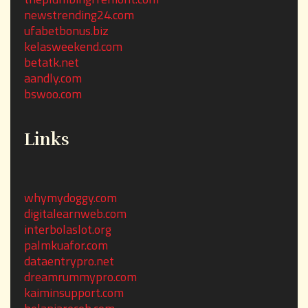
newstrending24.com
ufabetbonus.biz
kelasweekend.com
betatk.net
aandly.com
bswoo.com
Links
whymydoggy.com
digitalearnweb.com
interbolaslot.org
palmkuafor.com
dataentrypro.net
dreamrummypro.com
kaiminsupport.com