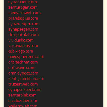
dynamoxco.com
zenturogen.com
innovexaweb.com
brandioplus.com
dynawebpro.com
synapsegen.com
flexipathlab.com
vividushq.com
vortexaplus.com
cubixiogo.com
novuspherenet.com
orbitechnet.com
optiwavex.com
omnidynoco.com
zephyrtechhub.com
truzestweb.com
synapsexpert.com
zentarolab.com
quikbiznow.com
xceleroweb.com