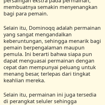
persaingan ekstra pada permainan,
membuatnya semakin menyenangkan
bagi para pemain.
Selain itu, Dominoqq adalah permainan
yang sangat mengandalkan
keberuntungan, sehingga menarik bagi
pemain berpengalaman maupun
pemula. Ini berarti bahwa siapa pun
dapat menguasai permainan dengan
cepat dan mempunyai peluang untuk
menang besar, terlepas dari tingkat
keahlian mereka.
Selain itu, permainan ini juga tersedia
di perangkat seluler sehingga