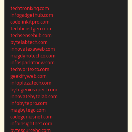
techtronixhq.com
infogadgethub.com
codelinkitpro.com
techboostgen.com
techsensehub.com
bytelabtech.com
innovatexaweb.com
magdynotechco.com
infosparkitnow.com
techvortexco.com
geekifyweb.com
infoplazatech.com
bytegeniusxpert.com
innovatebytelab.com
infobytepro.com
magbytego.com
codegeniusnet.com
infoinsightnet.com
bytesourcehq.com