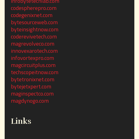
infobytetechlab.com
codespherepro.com
codegenixnet.com
bytesourceweb.com
byteinsightnow.com
coderevivetech.com
magrevolveco.com
innovexarotech.com
infovortexpro.com
magcircuitplus.com
techscopeitnow.com
bytetronixnet.com
bytejetxpert.com
maginspectco.com
magdynogo.com
Links