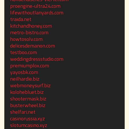
proengine-ultra24.com
lifewithoutlanyards.com
traida.net
kitchandhoney.com
metro-bistro.com
howtosolv.com
delicesdemanon.com
testboo.com
weddingdressstudio.com
premiumplox.com
yayosbk.com
neilhardie.biz
webmoneysurf.biz
kolohebluet.biz
shootermask.biz
busterwheel.biz
shelfari.net
casinorussia.xyz
slotumcasino.xyz