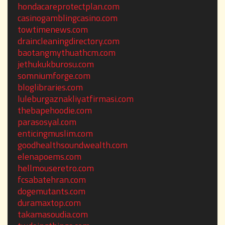
hondacareprotectplan.com
casinogamblingcasino.com
towtimenews.com
draincleaningdirectory.com
baotangmythuathcm.com
jethukukburosu.com
somniumforge.com
bloglibraries.com
luleburgaznakliyatfirmasi.com
thebapehoodie.com
parasosyal.com
enticingmuslim.com
goodhealthsoundwealth.com
elenapoems.com
hellmouseretro.com
fcsabatehran.com
dogemutants.com
duramaxtop.com
takamasoudia.com