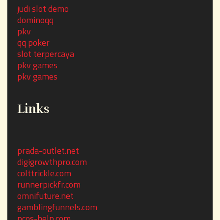
judi slot demo
dominoqq
pkv
qq poker
slot terpercaya
pkv games
pkv games
Links
prada-outlet.net
digigrowthpro.com
colttrickle.com
runnerpickfr.com
omnifuture.net
gamblingfunnels.com
pcos-help.com