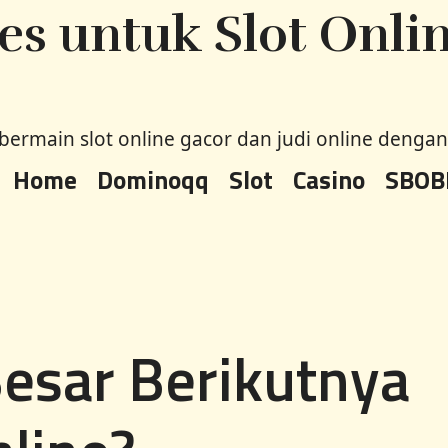
s untuk Slot Onli
ermain slot online gacor dan judi online dengan
Home
Dominoqq
Slot
Casino
SBOB
esar Berikutnya