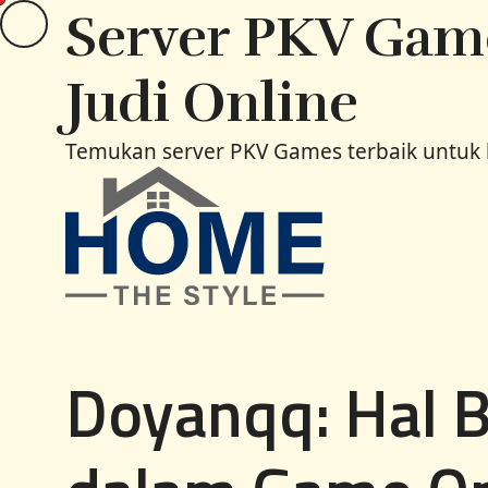
Skip
Server PKV Game
to
content
Judi Online
Temukan server PKV Games terbaik untuk b
Doyanqq: Hal B