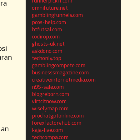
runnerpickfr.com
ra
omnifuture.net
gamblingfunnels.com
pcos-help.com
btfutsal.com
codirop.com
p
ghosts-uk.net
si
askdono.com
aran
techonly.top
gamblingcompete.com
businesssmagazine.com
creativeinternetmedia.com
n95-sale.com
blogreborn.com
virtcitnow.com
wiselymap.com
prochatgptonline.com
forexfactoryhub.com
dan
kaja-live.com
techcompa.com