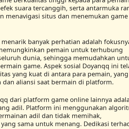
 efek suara tercanggih, serta antarmuka r
 menavigasi situs dan menemukan game
g menarik banyak perhatian adalah fokusny
ni memungkinkan pemain untuk terhubung
 seluruh dunia, sehingga memudahkan unt
ermain game. Aspek sosial Doyanqq ini tel
as yang kuat di antara para pemain, yang
dan aliansi saat bermain di platform.
q dari platform game online lainnya adal
g adil. Platform ini menggunakan algori
rmainan adil dan tidak memihak,
yang sama untuk menang. Dedikasi terha