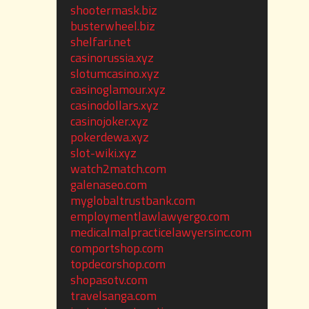
shootermask.biz
busterwheel.biz
shelfari.net
casinorussia.xyz
slotumcasino.xyz
casinoglamour.xyz
casinodollars.xyz
casinojoker.xyz
pokerdewa.xyz
slot-wiki.xyz
watch2match.com
galenaseo.com
myglobaltrustbank.com
employmentlawlawyergo.com
medicalmalpracticelawyersinc.com
comportshop.com
topdecorshop.com
shopasotv.com
travelsanga.com