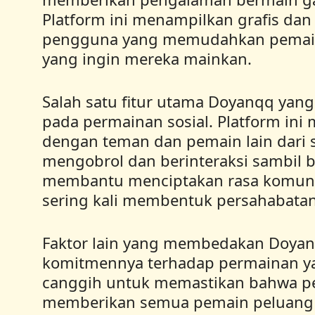
Platform ini menampilkan grafis dan
pengguna yang memudahkan pemain
yang ingin mereka mainkan.
Salah satu fitur utama Doyanqq yan
pada permainan sosial. Platform i
dengan teman dan pemain lain dari
mengobrol dan berinteraksi sambil b
membantu menciptakan rasa komunit
sering kali membentuk persahabatan 
Faktor lain yang membedakan Doyanq
komitmennya terhadap permainan yan
canggih untuk memastikan bahwa pe
memberikan semua pemain peluang 