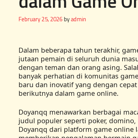
dalam Game On
February 25, 2026
by
admin
Dalam beberapa tahun terakhir, gam
jutaan pemain di seluruh dunia masu
dengan teman dan orang asing. Sala
banyak perhatian di komunitas game
baru dan inovatif yang dengan cepat
berikutnya dalam game online.
Doyanqq menawarkan berbagai maca
judul populer seperti poker, domin
Doyanqq dari platform game online 
memberikan pengalaman bermain gam