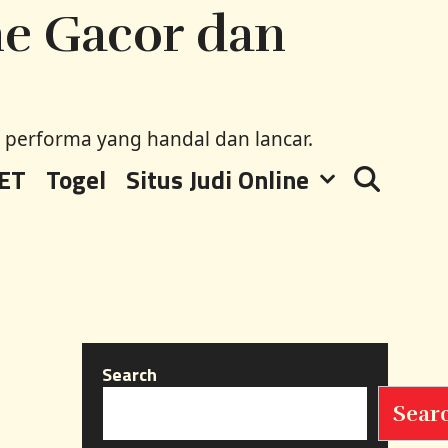
ne Gacor dan
 performa yang handal dan lancar.
Sear
ET
Togel
Situs Judi Online
Search
Sear