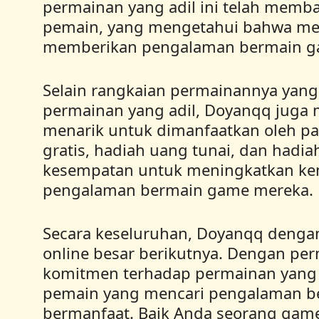
permainan yang adil ini telah mem
pemain, yang mengetahui bahwa me
memberikan pengalaman bermain g
Selain rangkaian permainannya ya
permainan yang adil, Doyanqq juga
menarik untuk dimanfaatkan oleh pa
gratis, hadiah uang tunai, dan hadi
kesempatan untuk meningkatkan k
pengalaman bermain game mereka.
Secara keseluruhan, Doyanqq dengan
online besar berikutnya. Dengan perma
komitmen terhadap permainan yang a
pemain yang mencari pengalaman b
bermanfaat. Baik Anda seorang game