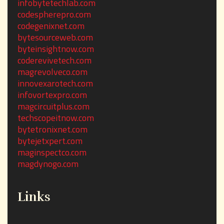
infobytetechlab.com
codespherepro.com
codegenixnet.com
bytesourceweb.com
byteinsightnow.com
coderevivetech.com
magrevolveco.com
innovexarotech.com
infovortexpro.com
magcircuitplus.com
techscopeitnow.com
bytetronixnet.com
bytejetxpert.com
maginspectco.com
magdynogo.com
Links