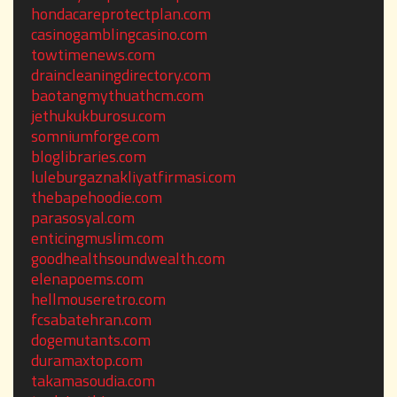
hondacareprotectplan.com
casinogamblingcasino.com
towtimenews.com
draincleaningdirectory.com
baotangmythuathcm.com
jethukukburosu.com
somniumforge.com
bloglibraries.com
luleburgaznakliyatfirmasi.com
thebapehoodie.com
parasosyal.com
enticingmuslim.com
goodhealthsoundwealth.com
elenapoems.com
hellmouseretro.com
fcsabatehran.com
dogemutants.com
duramaxtop.com
takamasoudia.com