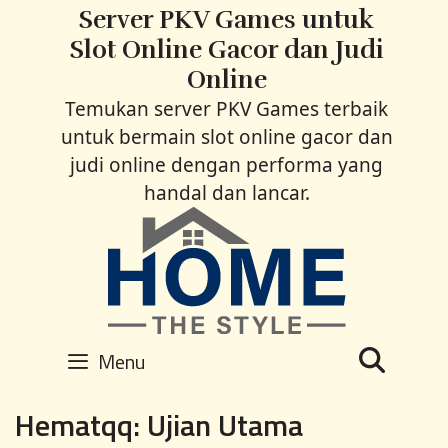
Skip
Server PKV Games untuk
to
Slot Online Gacor dan Judi
content
Online
Temukan server PKV Games terbaik
untuk bermain slot online gacor dan
judi online dengan performa yang
handal dan lancar.
Sear
Menu
Hematqq: Ujian Utama