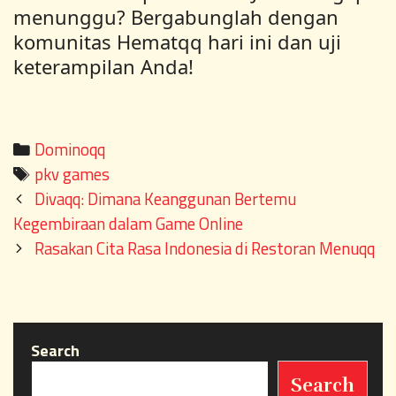
menunggu? Bergabunglah dengan
komunitas Hematqq hari ini dan uji
keterampilan Anda!
Categories
Dominoqq
Tags
pkv games
Post
Divaqq: Dimana Keanggunan Bertemu
navigation
Kegembiraan dalam Game Online
Rasakan Cita Rasa Indonesia di Restoran Menuqq
Search
Search