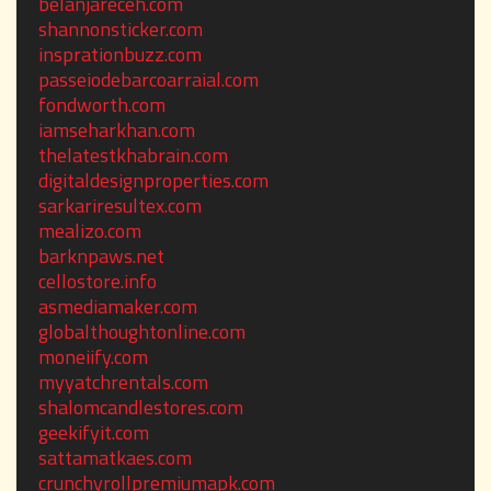
belanjareceh.com
shannonsticker.com
insprationbuzz.com
passeiodebarcoarraial.com
fondworth.com
iamseharkhan.com
thelatestkhabrain.com
digitaldesignproperties.com
sarkariresultex.com
mealizo.com
barknpaws.net
cellostore.info
asmediamaker.com
globalthoughtonline.com
moneiify.com
myyatchrentals.com
shalomcandlestores.com
geekifyit.com
sattamatkaes.com
crunchyrollpremiumapk.com