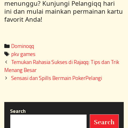
menunggu? Kunjungi Pelangiqq hari
ini dan mulai mainkan permainan kartu
favorit Anda!
Categories
Dominoqq
Tags
pkv games
Post
Temukan Rahasia Sukses di Rajaqq: Tips dan Trik
navigation
Menang Besar
Sensasi dan Spills Bermain PokerPelangi
Search
Search