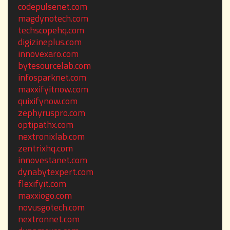
codepulsenet.com
magdynotech.com
techscopehq.com
digizineplus.com
innovexaro.com
bytesourcelab.com
infosparknet.com
maxxifyitnow.com
quixifynow.com
zephyruspro.com
optipathx.com
nextronixlab.com
zentrixhq.com
innovestanet.com
dynabytexpert.com
flexifyit.com
maxxiogo.com
novusgotech.com
nextronnet.com