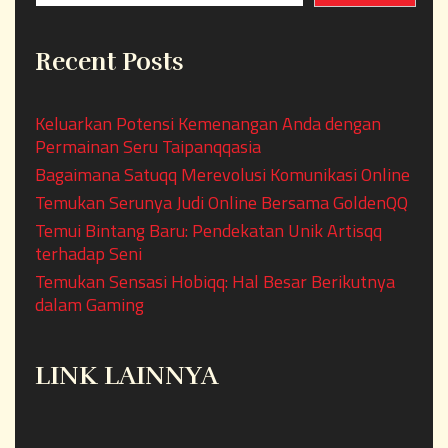
Recent Posts
Keluarkan Potensi Kemenangan Anda dengan
Permainan Seru Taipanqqasia
Bagaimana Satuqq Merevolusi Komunikasi Online
Temukan Serunya Judi Online Bersama GoldenQQ
Temui Bintang Baru: Pendekatan Unik Artisqq
terhadap Seni
Temukan Sensasi Hobiqq: Hal Besar Berikutnya
dalam Gaming
LINK LAINNYA