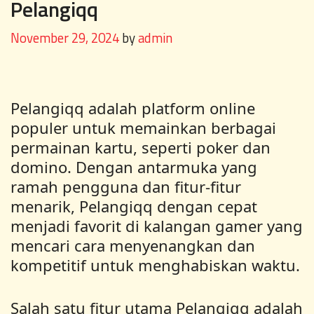
Pelangiqq
November 29, 2024
by
admin
Pelangiqq adalah platform online
populer untuk memainkan berbagai
permainan kartu, seperti poker dan
domino. Dengan antarmuka yang
ramah pengguna dan fitur-fitur
menarik, Pelangiqq dengan cepat
menjadi favorit di kalangan gamer yang
mencari cara menyenangkan dan
kompetitif untuk menghabiskan waktu.
Salah satu fitur utama Pelangiqq adalah