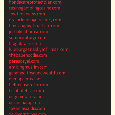
hondacareprotectplan.com
casinogamblingcasino.com
towtimenews.com
draincleaningdirectory.com
baotangmythuathcm.com
jethukukburosu.com
somniumforge.com
bloglibraries.com
luleburgaznakliyatfirmasi.com
thebapehoodie.com
parasosyal.com
enticingmuslim.com
goodhealthsoundwealth.com
elenapoems.com
hellmouseretro.com
fcsabatehran.com
dogemutants.com
duramaxtop.com
takamasoudia.com
twdoingthings.com