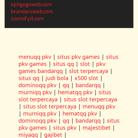
optigogoweb.com
brandaroweb.com
zoomifyit.com
menuqq pkv
|
situs pkv games
|
situs
pkv games
|
situs qq
|
slot
|
pkv
games bandarqq
|
slot terpercaya
|
situs qq
|
judi bola
|
x500 slot
|
dominoqq pkv
|
qq
|
bandarqq
|
murniqq pkv
|
hematqq pkv
|
situs
slot terpercaya
|
situs slot terpercaya
|
situs slot terpercaya
|
menuqq pkv
|
murniqq pkv
|
hematqq pkv
|
dominoqq pkv
|
qq
|
bandarqq
|
situs
pkv games
|
situs pkv
|
majestibet
|
miyaqq
|
gajibet
|