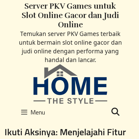
Skip
Server PKV Games untuk
to
Slot Online Gacor dan Judi
content
Online
Temukan server PKV Games terbaik
untuk bermain slot online gacor dan
judi online dengan performa yang
handal dan lancar.
Sear
Menu
Ikuti Aksinya: Menjelajahi Fitur