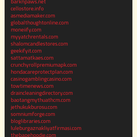
barknpaws.net
cellostore.info
asmediamaker.com
globalthoughtonline.com
moneiify.com
myyatchrentals.com
shalomcandlestores.com
geekifyit.com
sattamatkaes.com
crunchyrollpremiumapk.com
hondacareprotectplan.com
casinogamblingcasino.com
towtimenews.com
draincleaningdirectory.com
baotangmythuathcm.com
jethukukburosu.com
somniumforge.com
bloglibraries.com
luleburgaznakliyatfirmasi.com
thebapehoodie.com