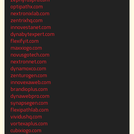
optipathx.com
nextronixlab.com
zentrixhq.com
innovestanet.com
dynabytexpert.com
flexifyit.com
maxxiogo.com
novusgotech.com
nextronnet.com
dynamoxco.com
zenturogen.com
innovexaweb.com
brandioplus.com
dynawebpro.com
synapsegen.com
flexipathlab.com
vividushq.com
vortexaplus.com
cubixiogo.com