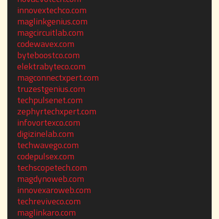
innovextechco.com
maglinkgenius.com
magcircuitlab.com
codewavex.com
byteboostco.com
elektrabyteco.com
magconnectxpert.com
truzestgenius.com
techpulsenet.com
zephyrtechxpert.com
infovortexco.com
digizinelab.com
techwavego.com
codepulsex.com
techscopetech.com
magdynoweb.com
innovexaroweb.com
techreviveco.com
maglinkaro.com