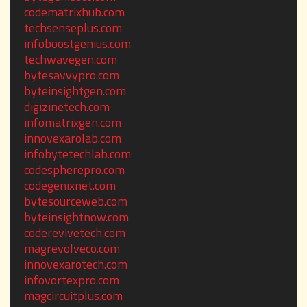
codematrixhub.com
techsenseplus.com
infoboostgenius.com
techwavegen.com
bytesavvypro.com
byteinsightgen.com
digizinetech.com
infomatrixgen.com
innovexarolab.com
infobytetechlab.com
codespherepro.com
codegenixnet.com
bytesourceweb.com
byteinsightnow.com
coderevivetech.com
magrevolveco.com
innovexarotech.com
infovortexpro.com
magcircuitplus.com