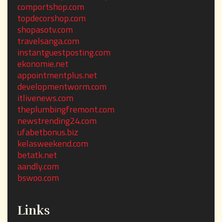
comportshop.com
topdecorshop.com
shopasotv.com
travelsanga.com
instantguestposting.com
ekonomie.net
appointmentplus.net
developmentworm.com
itlivenews.com
theplumbingfremont.com
newstrending24.com
ufabetbonus.biz
kelasweekend.com
betatk.net
aandly.com
bswoo.com
Links