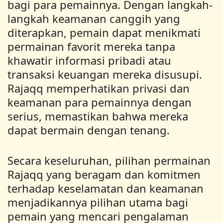
bagi para pemainnya. Dengan langkah-
langkah keamanan canggih yang
diterapkan, pemain dapat menikmati
permainan favorit mereka tanpa
khawatir informasi pribadi atau
transaksi keuangan mereka disusupi.
Rajaqq memperhatikan privasi dan
keamanan para pemainnya dengan
serius, memastikan bahwa mereka
dapat bermain dengan tenang.
Secara keseluruhan, pilihan permainan
Rajaqq yang beragam dan komitmen
terhadap keselamatan dan keamanan
menjadikannya pilihan utama bagi
pemain yang mencari pengalaman