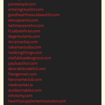
parasosyal.com
enticingmuslim.com
goodhealthsoundwealth.com
elenapoems.com
hellmouseretro.com
fcsabatehran.com
dogemutants.com
duramaxtop.com
takamasoudia.com
twdoingthings.com
stellabluedesignsco.com
paulsauthor.com
desirablecodeful.com
flexigennet.com
heronameclub.com
medmarket.io
outdoortablez.com
infotomy.com
healthysupplementsolution.com