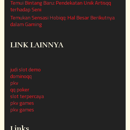
Temui Bintang Baru: Pendekatan Unik Artisqq
terhadap Seni
Temukan Sensasi Hobiqq: Hal Besar Berikutnya
dalam Gaming
LINK LAINNYA
judi slot demo
dominoqq
pkv
qq poker
slot terpercaya
pkv games
pkv games
Links