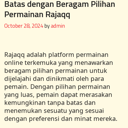
Batas dengan Beragam Pilihan
Permainan Rajaqq
October 28, 2024
by
admin
Rajaqq adalah platform permainan
online terkemuka yang menawarkan
beragam pilihan permainan untuk
dijelajahi dan dinikmati oleh para
pemain. Dengan pilihan permainan
yang luas, pemain dapat merasakan
kemungkinan tanpa batas dan
menemukan sesuatu yang sesuai
dengan preferensi dan minat mereka.