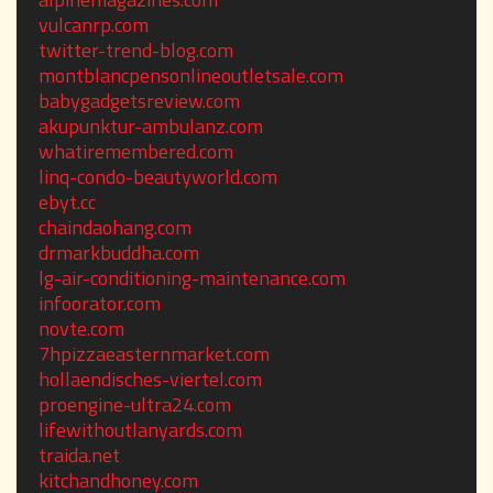
vulcanrp.com
twitter-trend-blog.com
montblancpensonlineoutletsale.com
babygadgetsreview.com
akupunktur-ambulanz.com
whatiremembered.com
linq-condo-beautyworld.com
ebyt.cc
chaindaohang.com
drmarkbuddha.com
lg-air-conditioning-maintenance.com
infoorator.com
novte.com
7hpizzaeasternmarket.com
hollaendisches-viertel.com
proengine-ultra24.com
lifewithoutlanyards.com
traida.net
kitchandhoney.com