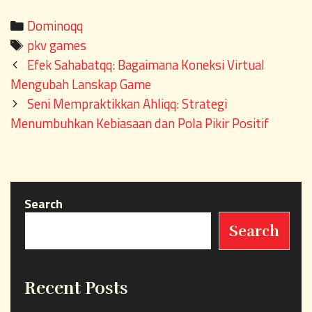
Categories
Dominoqq
Tags
pkv games
Post
Efek Sahabatqq: Bagaimana Koneksi Virtual
navigation
Mengubah Lanskap Game
Seni Mempraktikkan Ahliqq: Strategi
Menumbuhkan Kebiasaan dan Pola Pikir Positif
Search
Search
Recent Posts