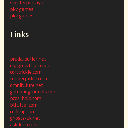
slot terpercaya
pkv games
pkv games
Links
prada-outlet.net
digigrowthpro.com
colttrickle.com
runnerpickfr.com
omnifuture.net
gamblingfunnels.com
pcos-help.com
btfutsal.com
codirop.com
ghosts-uk.net
askdono.com