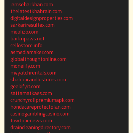
iamseharkhan.com
thelatestkhabrain.com
digitaldesignproperties.com
sarkariresultex.com
mealizo.com
barknpaws.net
cellostore.info
asmediamaker.com
globalthoughtonline.com
moneiify.com
myyatchrentals.com
shalomcandlestores.com
geekifyit.com
sattamatkaes.com
crunchyrollpremiumapk.com
hondacareprotectplan.com
casinogamblingcasino.com
towtimenews.com
draincleaningdirectory.com