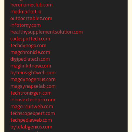
heronameclub.com
medmarket.io
outdoortablez.com
infotomy.com
healthysupplementsolution.com
codespottech.com
techdynogo.com
magchronicle.com
digipediatech.com
maglinkitnow.com
byteinsightweb.com
magdynogenius.com
magsynapselab.com
techtronixgen.com
innovextechpro.com
magcircuitweb.com
techscopexpert.com
techpediaweb.com
bytelabgenius.com