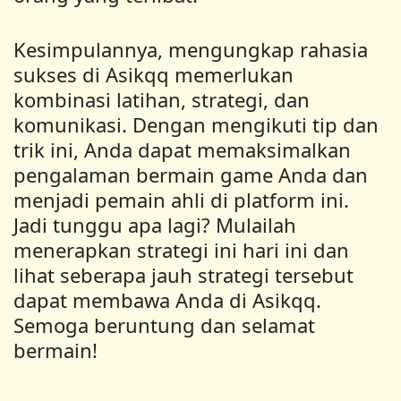
Kesimpulannya, mengungkap rahasia
sukses di Asikqq memerlukan
kombinasi latihan, strategi, dan
komunikasi. Dengan mengikuti tip dan
trik ini, Anda dapat memaksimalkan
pengalaman bermain game Anda dan
menjadi pemain ahli di platform ini.
Jadi tunggu apa lagi? Mulailah
menerapkan strategi ini hari ini dan
lihat seberapa jauh strategi tersebut
dapat membawa Anda di Asikqq.
Semoga beruntung dan selamat
bermain!