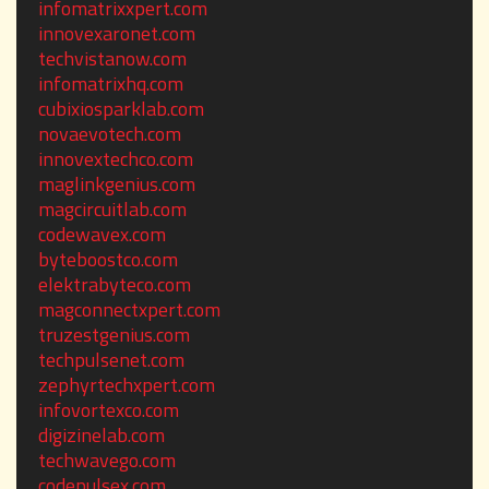
infomatrixxpert.com
innovexaronet.com
techvistanow.com
infomatrixhq.com
cubixiosparklab.com
novaevotech.com
innovextechco.com
maglinkgenius.com
magcircuitlab.com
codewavex.com
byteboostco.com
elektrabyteco.com
magconnectxpert.com
truzestgenius.com
techpulsenet.com
zephyrtechxpert.com
infovortexco.com
digizinelab.com
techwavego.com
codepulsex.com