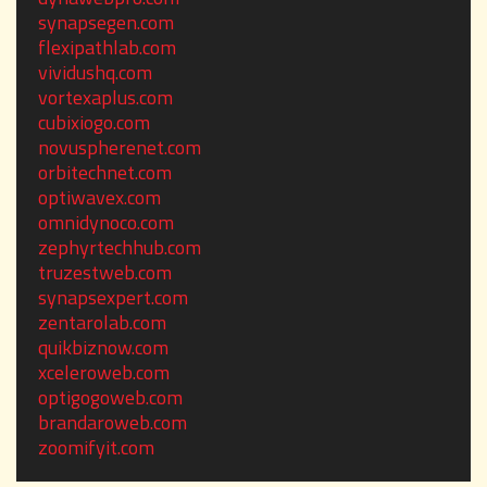
synapsegen.com
flexipathlab.com
vividushq.com
vortexaplus.com
cubixiogo.com
novuspherenet.com
orbitechnet.com
optiwavex.com
omnidynoco.com
zephyrtechhub.com
truzestweb.com
synapsexpert.com
zentarolab.com
quikbiznow.com
xceleroweb.com
optigogoweb.com
brandaroweb.com
zoomifyit.com