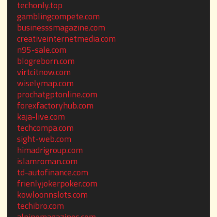
techonly.top
gamblingcompete.com
businesssmagazine.com
creativeinternetmedia.com
n95-sale.com
blogreborn.com
virtcitnow.com
wiselymap.com
prochatgptonline.com
forexfactoryhub.com
kaja-live.com
techcompa.com
sight-web.com
himadrigroup.com
islamroman.com
td-autofinance.com
frienlyjokerpoker.com
kowloonnslots.com
techibro.com
alpinemagazines.com