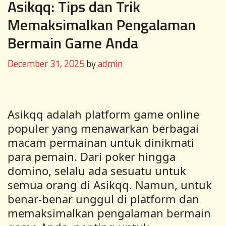
Asikqq: Tips dan Trik
Memaksimalkan Pengalaman
Bermain Game Anda
December 31, 2025
by
admin
Asikqq adalah platform game online
populer yang menawarkan berbagai
macam permainan untuk dinikmati
para pemain. Dari poker hingga
domino, selalu ada sesuatu untuk
semua orang di Asikqq. Namun, untuk
benar-benar unggul di platform dan
memaksimalkan pengalaman bermain