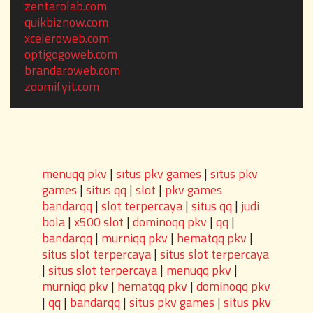
zentarolab.com
quikbiznow.com
xceleroweb.com
optigogoweb.com
brandaroweb.com
zoomifyit.com
menuqq pkv
|
situs pkv games
|
situs pkv
games
|
situs qq
|
slot
|
pkv games
bandarqq
|
slot terpercaya
|
situs qq
|
judi
bola
|
x500 slot
|
dominoqq pkv
|
qq
|
bandarqq
|
murniqq pkv
|
hematqq pkv
|
situs slot terpercaya
|
situs slot terpercaya
|
situs slot terpercaya
|
menuqq pkv
|
murniqq pkv
|
hematqq pkv
|
dominoqq pkv
|
qq
|
bandarqq
|
situs pkv games
|
situs pkv