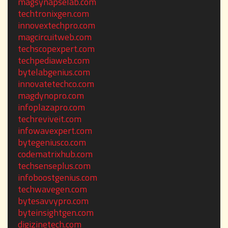
magsynapselab.com
techtronixgen.com
innovextechpro.com
magcircuitweb.com
techscopexpert.com
techpediaweb.com
bytelabgenius.com
innovatetechco.com
magdynopro.com
infoplazapro.com
techreviveit.com
infowavexpert.com
bytegeniusco.com
codematrixhub.com
techsenseplus.com
infoboostgenius.com
techwavegen.com
bytesavvypro.com
byteinsightgen.com
digizinetech.com