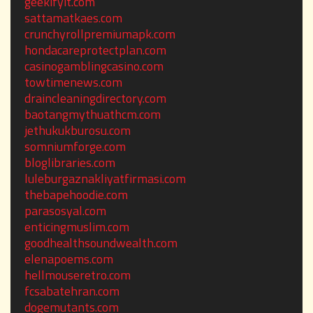
geekifyit.com
sattamatkaes.com
crunchyrollpremiumapk.com
hondacareprotectplan.com
casinogamblingcasino.com
towtimenews.com
draincleaningdirectory.com
baotangmythuathcm.com
jethukukburosu.com
somniumforge.com
bloglibraries.com
luleburgaznakliyatfirmasi.com
thebapehoodie.com
parasosyal.com
enticingmuslim.com
goodhealthsoundwealth.com
elenapoems.com
hellmouseretro.com
fcsabatehran.com
dogemutants.com