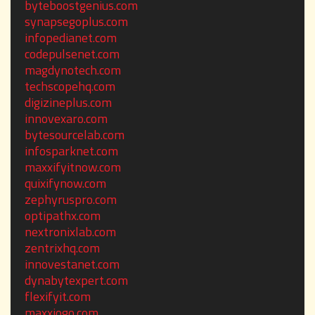
byteboostgenius.com
synapsegoplus.com
infopedianet.com
codepulsenet.com
magdynotech.com
techscopehq.com
digizineplus.com
innovexaro.com
bytesourcelab.com
infosparknet.com
maxxifyitnow.com
quixifynow.com
zephyruspro.com
optipathx.com
nextronixlab.com
zentrixhq.com
innovestanet.com
dynabytexpert.com
flexifyit.com
maxxiogo.com