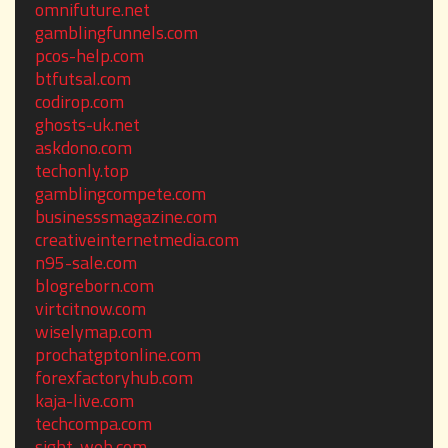
omnifuture.net
gamblingfunnels.com
pcos-help.com
btfutsal.com
codirop.com
ghosts-uk.net
askdono.com
techonly.top
gamblingcompete.com
businesssmagazine.com
creativeinternetmedia.com
n95-sale.com
blogreborn.com
virtcitnow.com
wiselymap.com
prochatgptonline.com
forexfactoryhub.com
kaja-live.com
techcompa.com
sight-web.com