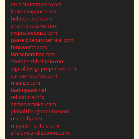
dreamrummypro.com
kaiminsupport.com
belanjareceh.com
shannonsticker.com
insprationbuzz.com
passeiodebarcoarraial.com
fondworth.com
iamseharkhan.com
thelatestkhabrain.com
digitaldesignproperties.com
sarkariresultex.com
mealizo.com
barknpaws.net
cellostore.info
asmediamaker.com
globalthoughtonline.com
moneiify.com
myyatchrentals.com
shalomcandlestores.com