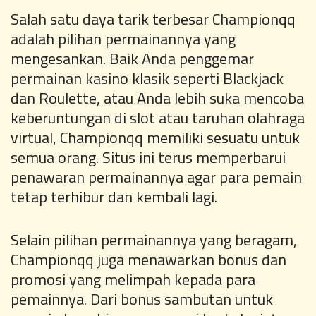
Salah satu daya tarik terbesar Championqq ​​
adalah pilihan permainannya yang
mengesankan. Baik Anda penggemar
permainan kasino klasik seperti Blackjack
dan Roulette, atau Anda lebih suka mencoba
keberuntungan di slot atau taruhan olahraga
virtual, Championqq ​​memiliki sesuatu untuk
semua orang. Situs ini terus memperbarui
penawaran permainannya agar para pemain
tetap terhibur dan kembali lagi.
Selain pilihan permainannya yang beragam,
Championqq ​​juga menawarkan bonus dan
promosi yang melimpah kepada para
pemainnya. Dari bonus sambutan untuk