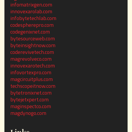
infomatrixgen.com
innovexarolab.com
infobytetechlab.com
codespherepro.com
codegenixnet.com
bytesourceweb.com
byteinsightnow.com
coderevivetech.com
magrevolveco.com
innovexarotech.com
infovortexpro.com
magcircuitplus.com
techscopeitnow.com
bytetronixnet.com
bytejetxpert.com
maginspectco.com
magdynogo.com