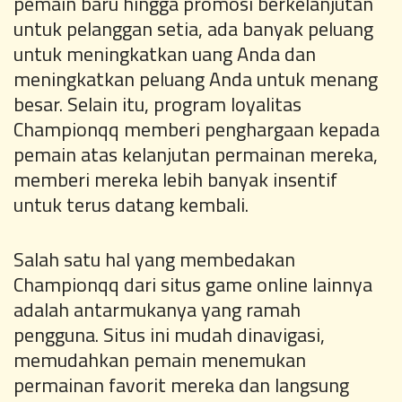
pemain baru hingga promosi berkelanjutan
untuk pelanggan setia, ada banyak peluang
untuk meningkatkan uang Anda dan
meningkatkan peluang Anda untuk menang
besar. Selain itu, program loyalitas
Championqq ​​memberi penghargaan kepada
pemain atas kelanjutan permainan mereka,
memberi mereka lebih banyak insentif
untuk terus datang kembali.
Salah satu hal yang membedakan
Championqq ​​dari situs game online lainnya
adalah antarmukanya yang ramah
pengguna. Situs ini mudah dinavigasi,
memudahkan pemain menemukan
permainan favorit mereka dan langsung