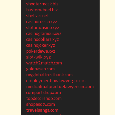
shootermask.biz
busterwheel.biz
shelfari.net
casinorussia.xyz
slotumcasino.xyz
casinoglamour.xyz
casinodollars.xyz
casinojoker.xyz
pokerdewa.xyz
slot-wiki.xyz
watch2match.com
galenaseo.com
myglobaltrustbank.com
employmentlawlawyergo.com
medicalmalpracticelawyersinc.com
comportshop.com
topdecorshop.com
shopasotv.com
travelsanga.com