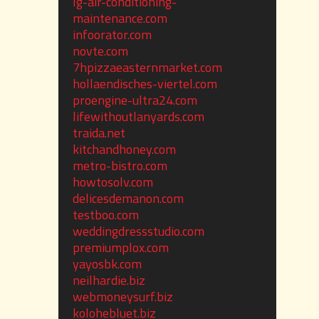
lg-air-conditioning-
maintenance.com
infoorator.com
novte.com
7hpizzaeasternmarket.com
hollaendisches-viertel.com
proengine-ultra24.com
lifewithoutlanyards.com
traida.net
kitchandhoney.com
metro-bistro.com
howtosolv.com
delicesdemanon.com
testboo.com
weddingdressstudio.com
premiumplox.com
yayosbk.com
neilhardie.biz
webmoneysurf.biz
kolohebluet.biz