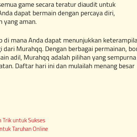
emua game secara teratur diaudit untuk
nda dapat bermain dengan percaya diri,
n yang aman.
top di mana Anda dapat menunjukkan keterampil
agi dari Murahqq. Dengan berbagai permainan, bo
in adil, Murahqq adalah pilihan yang sempurna
tan. Daftar hari ini dan mulailah menang besar
 Trik untuk Sukses
ntuk Taruhan Online