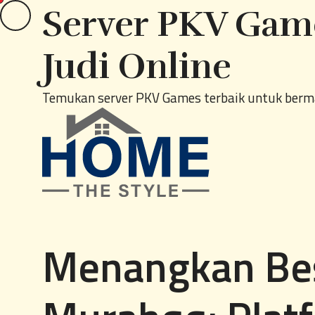
Skip
Server PKV Game
to
content
Judi Online
Temukan server PKV Games terbaik untuk bermain
Menangkan Be