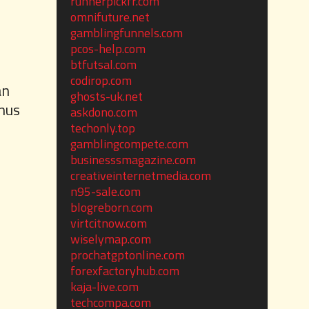
runnerpickfr.com
omnifuture.net
gamblingfunnels.com
pcos-help.com
btfutsal.com
codirop.com
an
ghosts-uk.net
nus
askdono.com
techonly.top
gamblingcompete.com
businesssmagazine.com
creativeinternetmedia.com
n95-sale.com
blogreborn.com
virtcitnow.com
wiselymap.com
prochatgptonline.com
forexfactoryhub.com
kaja-live.com
techcompa.com