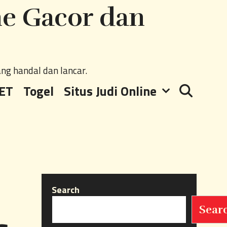
ne Gacor dan
ng handal dan lancar.
Sear
ET
Togel
Situs Judi Online
Search
Sear