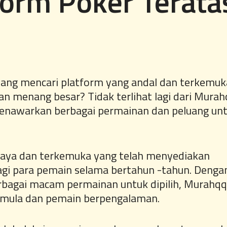
orm Poker Terata
ang mencari platform yang andal dan terkemuk
 menang besar? Tidak terlihat lagi dari Murah
menawarkan berbagai permainan dan peluang un
rcaya dan terkemuka yang telah menyediakan
gi para pemain selama bertahun -tahun. Denga
bagai macam permainan untuk dipilih, Murahqq
emula dan pemain berpengalaman.