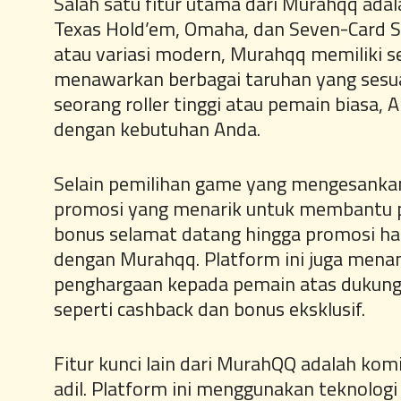
Salah satu fitur utama dari Murahqq adal
Texas Hold’em, Omaha, dan Seven-Card St
atau variasi modern, Murahqq memiliki se
menawarkan berbagai taruhan yang sesua
seorang roller tinggi atau pemain biasa
dengan kebutuhan Anda.
Selain pemilihan game yang mengesanka
promosi yang menarik untuk membantu 
bonus selamat datang hingga promosi ha
dengan Murahqq. Platform ini juga mena
penghargaan kepada pemain atas dukung
seperti cashback dan bonus eksklusif.
Fitur kunci lain dari MurahQQ adalah k
adil. Platform ini menggunakan teknolo