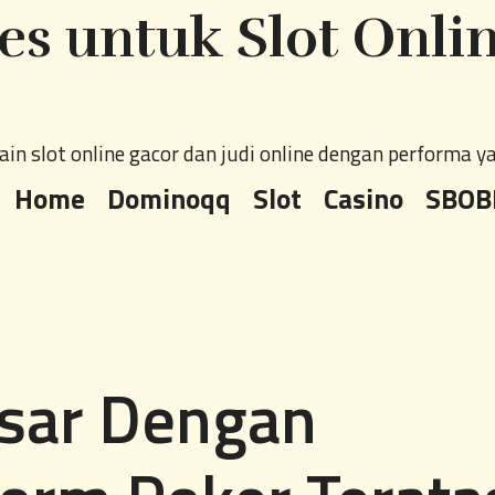
s untuk Slot Onli
 slot online gacor dan judi online dengan performa ya
Home
Dominoqq
Slot
Casino
SBOB
sar Dengan