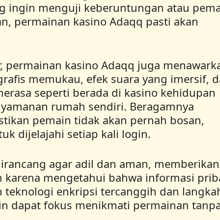
g ingin menguji keberuntungan atau pema
n, permainan kasino Adaqq pasti akan
.
r, permainan kasino Adaqq juga menawark
 grafis memukau, efek suara yang imersif, 
erasa seperti berada di kasino kehidupan
nyamanan rumah sendiri. Beragamnya
tikan pemain tidak akan pernah bosan,
 dijelajahi setiap kali login.
 dirancang agar adil dan aman, memberikan
n karena mengetahui bahwa informasi prib
eknologi enkripsi tercanggih dan langka
in dapat fokus menikmati permainan tanp