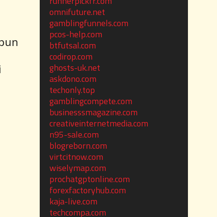
runnerpickfr.com
omnifuture.net
gamblingfunnels.com
pcos-help.com
 pun
btfutsal.com
codirop.com
ghosts-uk.net
i
askdono.com
techonly.top
gamblingcompete.com
businesssmagazine.com
creativeinternetmedia.com
n95-sale.com
blogreborn.com
virtcitnow.com
wiselymap.com
prochatgptonline.com
forexfactoryhub.com
kaja-live.com
techcompa.com