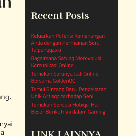
an
Recent Posts
Keluarkan Potensi Kemenangan
Anda dengan Permainan Seru
Taipanqqasia
Bagaimana Satuqq Merevolusi
Komunikasi Online
Temukan Serunya Judi Online
Bersama GoldenQQ
Temui Bintang Baru: Pendekatan
Unik Artisqq terhadap Seni
ang.
Temukan Sensasi Hobiqq: Hal
Besar Berikutnya dalam Gaming
nyai
da
LINK LAINNYA