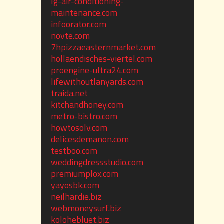
lg-air-conditioning-
maintenance.com
infoorator.com
novte.com
7hpizzaeasternmarket.com
hollaendisches-viertel.com
proengine-ultra24.com
lifewithoutlanyards.com
traida.net
kitchandhoney.com
metro-bistro.com
howtosolv.com
delicesdemanon.com
testboo.com
weddingdressstudio.com
premiumplox.com
yayosbk.com
neilhardie.biz
webmoneysurf.biz
kolohebluet.biz