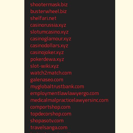
shootermask.biz
busterwheel.biz
shelfari.net
casinorussia.xyz
slotumcasino.xyz
casinoglamour.xyz
casinodollars.xyz
casinojoker.xyz
pokerdewa.xyz
slot-wiki.xyz
watch2match.com
galenaseo.com
myglobaltrustbank.com
employmentlawlawyergo.com
medicalmalpracticelawyersinc.com
comportshop.com
topdecorshop.com
shopasotv.com
travelsanga.com