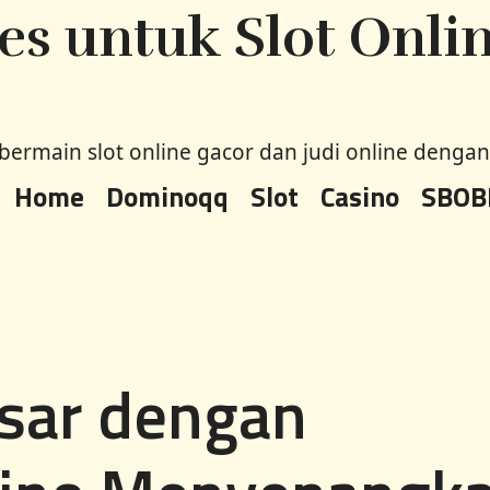
s untuk Slot Onli
ermain slot online gacor dan judi online dengan
Home
Dominoqq
Slot
Casino
SBOB
sar dengan