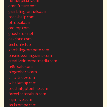
runnerpickfr.com
omnifuture.net
gamblingfunnels.com
pcos-help.com
btfutsal.com
codirop.com
ghosts-uk.net
askdono.com
techonly.top
gamblingcompete.com
businesssmagazine.com
creativeinternetmedia.com
n95-sale.com
blogreborn.com
virtcitnow.com
wiselymap.com
prochatgptonline.com
forexfactoryhub.com
kaja-live.com
techcompa.com