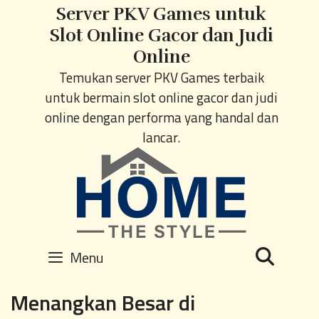
Skip
Server PKV Games untuk
to
Slot Online Gacor dan Judi
content
Online
Temukan server PKV Games terbaik
untuk bermain slot online gacor dan judi
online dengan performa yang handal dan
lancar.
Sear
Menu
Menangkan Besar di