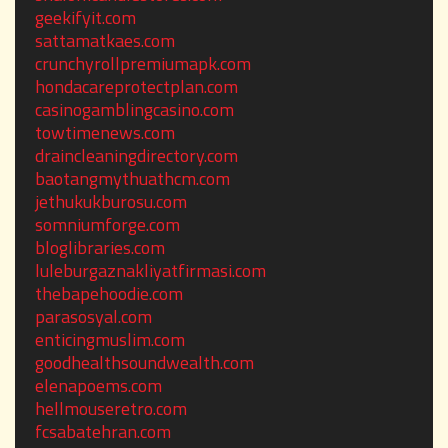
geekifyit.com
sattamatkaes.com
crunchyrollpremiumapk.com
hondacareprotectplan.com
casinogamblingcasino.com
towtimenews.com
draincleaningdirectory.com
baotangmythuathcm.com
jethukukburosu.com
somniumforge.com
bloglibraries.com
luleburgaznakliyatfirmasi.com
thebapehoodie.com
parasosyal.com
enticingmuslim.com
goodhealthsoundwealth.com
elenapoems.com
hellmouseretro.com
fcsabatehran.com