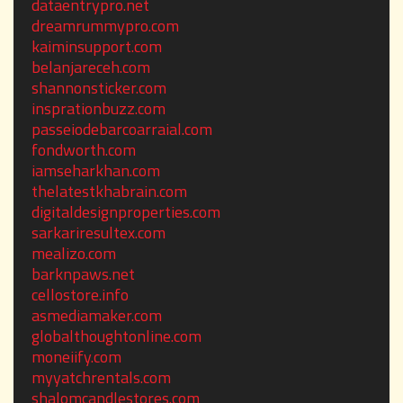
dataentrypro.net
dreamrummypro.com
kaiminsupport.com
belanjareceh.com
shannonsticker.com
insprationbuzz.com
passeiodebarcoarraial.com
fondworth.com
iamseharkhan.com
thelatestkhabrain.com
digitaldesignproperties.com
sarkariresultex.com
mealizo.com
barknpaws.net
cellostore.info
asmediamaker.com
globalthoughtonline.com
moneiify.com
myyatchrentals.com
shalomcandlestores.com