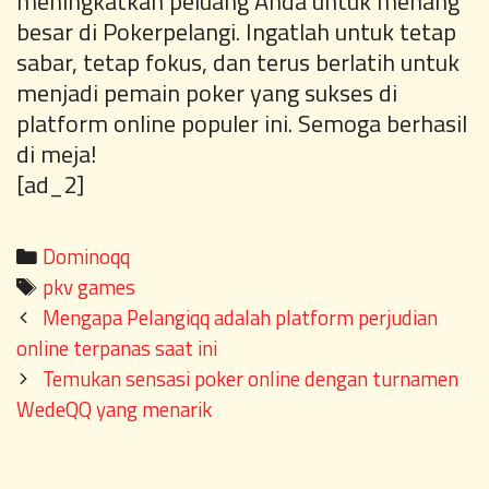
meningkatkan peluang Anda untuk menang
besar di Pokerpelangi. Ingatlah untuk tetap
sabar, tetap fokus, dan terus berlatih untuk
menjadi pemain poker yang sukses di
platform online populer ini. Semoga berhasil
di meja!
[ad_2]
Categories
Dominoqq
Tags
pkv games
Post
Mengapa Pelangiqq adalah platform perjudian
navigation
online terpanas saat ini
Temukan sensasi poker online dengan turnamen
WedeQQ yang menarik