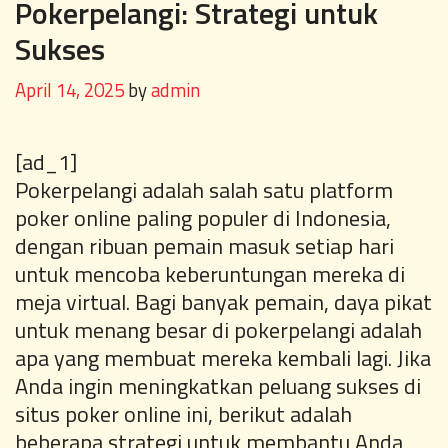
Pokerpelangi: Strategi untuk
Sukses
April 14, 2025
by
admin
[ad_1]
Pokerpelangi adalah salah satu platform
poker online paling populer di Indonesia,
dengan ribuan pemain masuk setiap hari
untuk mencoba keberuntungan mereka di
meja virtual. Bagi banyak pemain, daya pikat
untuk menang besar di pokerpelangi adalah
apa yang membuat mereka kembali lagi. Jika
Anda ingin meningkatkan peluang sukses di
situs poker online ini, berikut adalah
beberapa strategi untuk membantu Anda