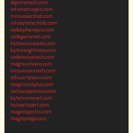
digizinetech.com
infomatrixgen.com
innovexarolab.com
infobytetechlab.com
codespherepro.com
codegenixnet.com
bytesourceweb.com
byteinsightnow.com
coderevivetech.com
magrevolveco.com
innovexarotech.com
infovortexpro.com
magcircuitplus.com
techscopeitnow.com
bytetronixnet.com
bytejetxpert.com
maginspectco.com
magdynogo.com