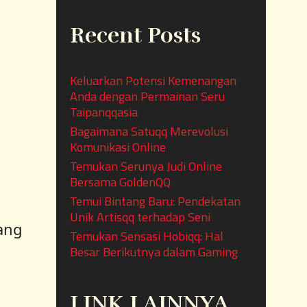
Recent Posts
Keluarkan Potensi Kemenangan
Anda dengan Permainan Seru
Taipanqqasia
Bagaimana Satuqq Merevolusi
Komunikasi Online
Temukan Serunya Judi Online
Bersama GoldenQQ
Temui Bintang Baru: Pendekatan
Unik Artisqq terhadap Seni
ang
Temukan Sensasi Hobiqq: Hal
Besar Berikutnya dalam Gaming
LINK LAINNYA