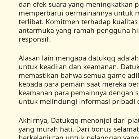
dan efek suara yang meningkatkan p
memperbarui permainannya untuk me
terlibat. Komitmen terhadap kualitas
antarmuka yang ramah pengguna hi
responsif.
Alasan lain mengapa datukqq adalah
untuk keadilan dan keamanan. Datu
memastikan bahwa semua game adil 
kepada para pemain saat mereka ber
keamanan para pemainnya dengan se
untuk melindungi informasi pribadi
Akhirnya, Datukqq menonjol dari pl
yang murah hati. Dari bonus selama
berkelanjutan untuk pelanggan yan