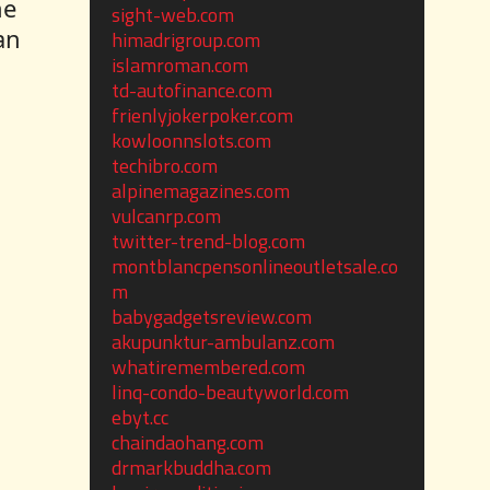
ne
sight-web.com
an
himadrigroup.com
islamroman.com
td-autofinance.com
frienlyjokerpoker.com
kowloonnslots.com
techibro.com
alpinemagazines.com
vulcanrp.com
twitter-trend-blog.com
montblancpensonlineoutletsale.co
m
babygadgetsreview.com
akupunktur-ambulanz.com
whatiremembered.com
linq-condo-beautyworld.com
ebyt.cc
chaindaohang.com
drmarkbuddha.com