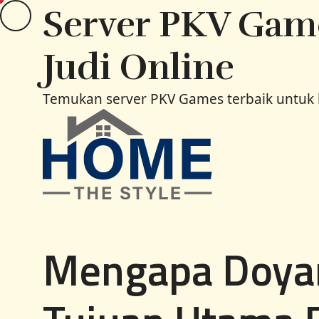
Skip
Server PKV Game
to
content
Judi Online
Temukan server PKV Games terbaik untuk b
Mengapa Doya