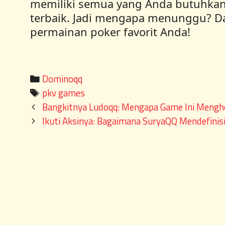
memiliki semua yang Anda butuhkan
terbaik. Jadi mengapa menunggu? Da
permainan poker favorit Anda!
Categories
Dominoqq
Tags
pkv games
Post
Bangkitnya Ludoqq: Mengapa Game Ini Mengh
navigation
Ikuti Aksinya: Bagaimana SuryaQQ Mendefinis