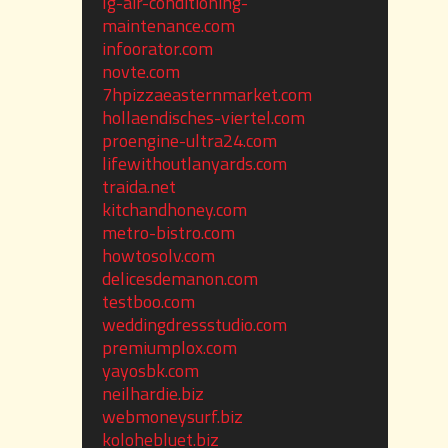
lg-air-conditioning-
maintenance.com
infoorator.com
novte.com
7hpizzaeasternmarket.com
hollaendisches-viertel.com
proengine-ultra24.com
lifewithoutlanyards.com
traida.net
kitchandhoney.com
metro-bistro.com
howtosolv.com
delicesdemanon.com
testboo.com
weddingdressstudio.com
premiumplox.com
yayosbk.com
neilhardie.biz
webmoneysurf.biz
kolohebluet.biz