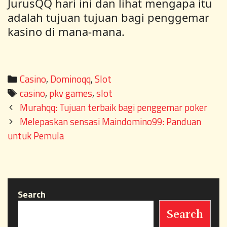
JurusQQ hari ini dan lihat mengapa itu
adalah tujuan tujuan bagi penggemar
kasino di mana-mana.
Categories
Casino
,
Dominoqq
,
Slot
Tags
casino
,
pkv games
,
slot
Post
Murahqq: Tujuan terbaik bagi penggemar poker
navigation
Melepaskan sensasi Maindomino99: Panduan
untuk Pemula
Search
Search