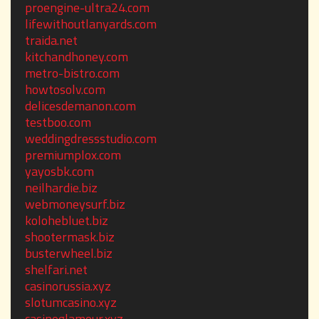
proengine-ultra24.com
lifewithoutlanyards.com
traida.net
kitchandhoney.com
metro-bistro.com
howtosolv.com
delicesdemanon.com
testboo.com
weddingdressstudio.com
premiumplox.com
yayosbk.com
neilhardie.biz
webmoneysurf.biz
kolohebluet.biz
shootermask.biz
busterwheel.biz
shelfari.net
casinorussia.xyz
slotumcasino.xyz
casinoglamour.xyz