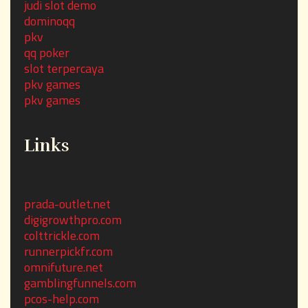
judi slot demo
dominoqq
pkv
qq poker
slot terpercaya
pkv games
pkv games
Links
prada-outlet.net
digigrowthpro.com
colttrickle.com
runnerpickfr.com
omnifuture.net
gamblingfunnels.com
pcos-help.com