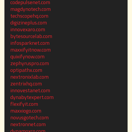
codepulsenet.com
magdynotech.com
techscopehq.com
digizineplus.com
innovexaro.com
bytesourcelab.com
infosparknet.com
maxxifyitnow.com
quixifynow.com
zephyruspro.com
optipathx.com
nextronixlab.com
zentrixhq.com
innovestanet.com
dynabytexpert.com
flexifyit.com
maxxiogo.com
novusgotech.com
nextronnet.com
dynamoxco.com