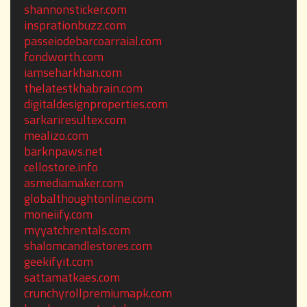
shannonsticker.com
insprationbuzz.com
passeiodebarcoarraial.com
fondworth.com
iamseharkhan.com
thelatestkhabrain.com
digitaldesignproperties.com
sarkariresultex.com
mealizo.com
barknpaws.net
cellostore.info
asmediamaker.com
globalthoughtonline.com
moneiify.com
myyatchrentals.com
shalomcandlestores.com
geekifyit.com
sattamatkaes.com
crunchyrollpremiumapk.com