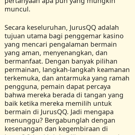
pertanyaan apa pun yang mungkin
muncul.
Secara keseluruhan, JurusQQ adalah
tujuan utama bagi penggemar kasino
yang mencari pengalaman bermain
yang aman, menyenangkan, dan
bermanfaat. Dengan banyak pilihan
permainan, langkah-langkah keamanan
terkemuka, dan antarmuka yang ramah
pengguna, pemain dapat percaya
bahwa mereka berada di tangan yang
baik ketika mereka memilih untuk
bermain di JurusQQ. Jadi mengapa
menunggu? Bergabunglah dengan
kesenangan dan kegembiraan di