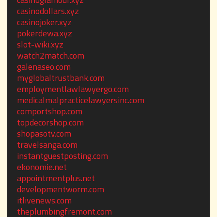
casinodollars.xyz
casinojoker.xyz
pokerdewa.xyz
slot-wiki.xyz
watch2match.com
galenaseo.com
myglobaltrustbank.com
employmentlawlawyergo.com
medicalmalpracticelawyersinc.com
comportshop.com
topdecorshop.com
shopasotv.com
travelsanga.com
instantguestposting.com
ekonomie.net
appointmentplus.net
developmentworm.com
itlivenews.com
theplumbingfremont.com