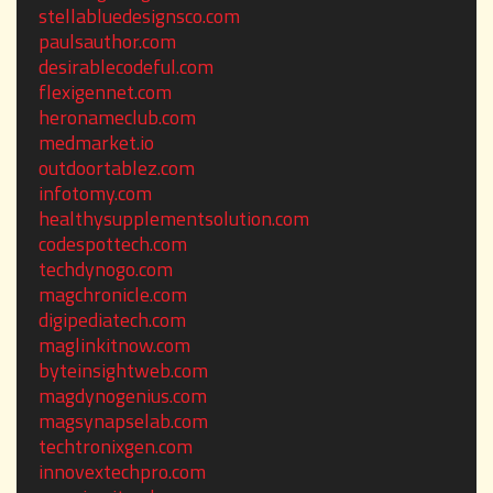
stellabluedesignsco.com
paulsauthor.com
desirablecodeful.com
flexigennet.com
heronameclub.com
medmarket.io
outdoortablez.com
infotomy.com
healthysupplementsolution.com
codespottech.com
techdynogo.com
magchronicle.com
digipediatech.com
maglinkitnow.com
byteinsightweb.com
magdynogenius.com
magsynapselab.com
techtronixgen.com
innovextechpro.com