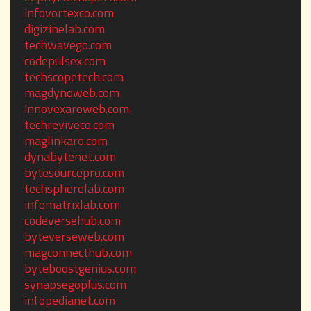
infovortexco.com
digizinelab.com
techwavego.com
codepulsex.com
techscopetech.com
magdynoweb.com
innovexaroweb.com
techreviveco.com
maglinkaro.com
dynabytenet.com
bytesourcepro.com
techspherelab.com
infomatrixlab.com
codeversehub.com
byteverseweb.com
magconnecthub.com
byteboostgenius.com
synapsegoplus.com
infopedianet.com