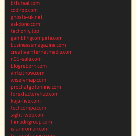
btfutsal.com
codirop.com
ghosts-uk.net
askdono.com
techonly.top
gamblingcompete.com
businesssmagazine.com
creativeinternetmedia.com
n95-sale.com
blogreborn.com
virtcitnow.com
wiselymap.com
prochatgptonline.com
forexfactoryhub.com
kaja-live.com
techcompa.com
sight-web.com
himadrigroup.com
islamroman.com
td-autofinance.com