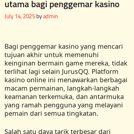
utama bagi penggemar kasino
July 14, 2025
by
admin
Bagi penggemar kasino yang mencari
tujuan akhir untuk memenuhi
keinginan bermain game mereka, tidak
terlihat lagi selain JurusQQ. Platform
kasino online ini menawarkan berbagai
macam permainan, langkah-langkah
keamanan terkemuka, dan antarmuka
yang ramah pengguna yang melayani
pemain dari semua tingkatan.
Salah satu daya tarik terbesar dari