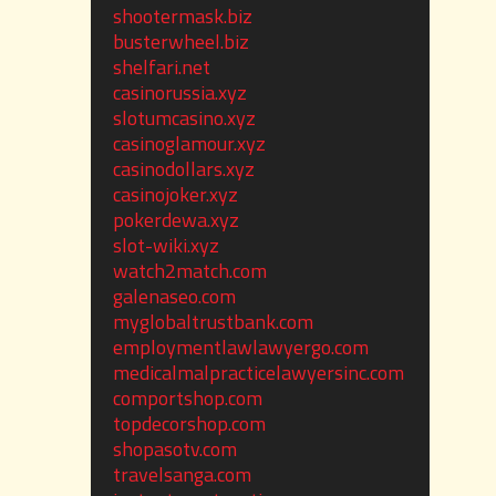
shootermask.biz
busterwheel.biz
shelfari.net
casinorussia.xyz
slotumcasino.xyz
casinoglamour.xyz
casinodollars.xyz
casinojoker.xyz
pokerdewa.xyz
slot-wiki.xyz
watch2match.com
galenaseo.com
myglobaltrustbank.com
employmentlawlawyergo.com
medicalmalpracticelawyersinc.com
comportshop.com
topdecorshop.com
shopasotv.com
travelsanga.com