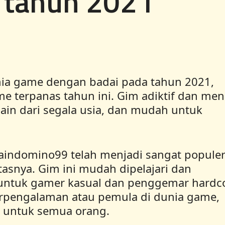
 tahun 2021
ia game dengan badai pada tahun 2021,
e terpanas tahun ini. Gim adiktif dan men
main dari segala usia, dan mudah untuk
aindomino99 telah menjadi sangat popule
tasnya. Gim ini mudah dipelajari dan
ntuk gamer kasual dan penggemar hardco
erpengalaman atau pemula di dunia game,
untuk semua orang.