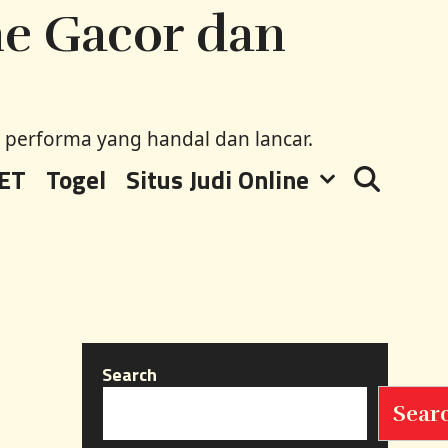
ne Gacor dan
 performa yang handal dan lancar.
Sear
ET
Togel
Situs Judi Online
Search
Sear