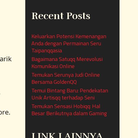
Recent Posts
Keluarkan Potensi Kemenangan
Anda dengan Permainan Seru
Taipanqqasia
arik
Bagaimana Satuqq Merevolusi
Komunikasi Online
Temukan Serunya Judi Online
Bersama GoldenQQ
Temui Bintang Baru: Pendekatan
r
Unik Artisqq terhadap Seni
Temukan Sensasi Hobiqq: Hal
re.
Besar Berikutnya dalam Gaming
LINK LAINNYA