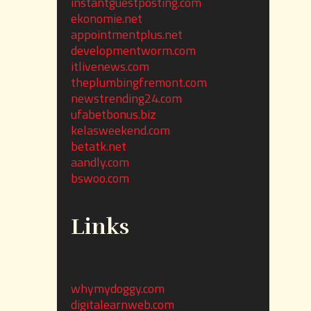
instantguestposting.com
ekonomie.net
appointmentplus.net
developmentworm.com
itlivenews.com
theplumbingfremont.com
newstrending24.com
ufabetbonus.biz
kelasweekend.com
betatk.net
aandly.com
bswoo.com
Links
whymydoggy.com
digitalearnweb.com