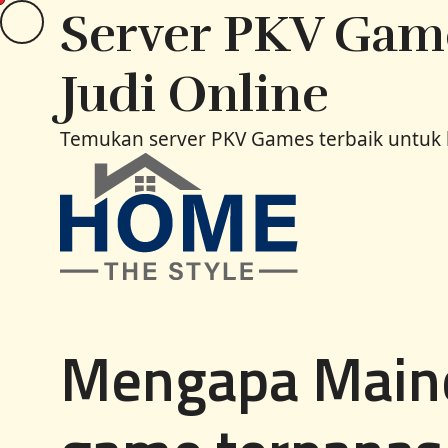
Skip
Server PKV Game
to
content
Judi Online
Temukan server PKV Games terbaik untuk b
Mengapa Main