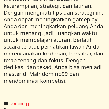
keterampilan, strategi, dan latihan.
Dengan mengikuti tips dan strategi ini,
Anda dapat meningkatkan gameplay
Anda dan meningkatkan peluang Anda
untuk menang. Jadi, luangkan waktu
untuk mempelajari aturan, berlatih
secara teratur, perhatikan lawan Anda,
merencanakan ke depan, bersabar, dan
tetap tenang dan fokus. Dengan
dedikasi dan tekad, Anda bisa menjadi
master di Maindomino99 dan
mendominasi kompetisi.
Categories
Dominoqq