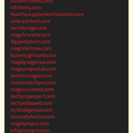
outdoortablez.com
infotomy.com
healthysupplementsolution.com
codespottech.com
techdynogo.com
magchronicle.com
digipediatech.com
maglinkitnow.com
byteinsightweb.com
magdynogenius.com
magsynapselab.com
techtronixgen.com
innovextechpro.com
magcircuitweb.com
techscopexpert.com
techpediaweb.com
bytelabgenius.com
innovatetechco.com
magdynopro.com
infoplazapro.com