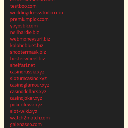
testboo.com
weddingdressstudio.com
premiumplox.com
yayosbk.com
neilhardie.biz
webmoneysurf.biz
kolohebluet.biz
shootermask.biz
busterwheel.biz
shelfari.net
casinorussia.xyz
slotumcasino.xyz
casinoglamour.xyz
casinodollars.xyz
casinojoker.xyz
pokerdewa.xyz
slot-wiki.xyz
watch2match.com
galenaseo.com