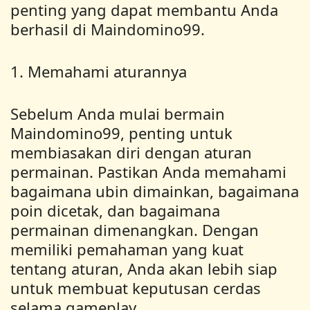
penting yang dapat membantu Anda
berhasil di Maindomino99.
1. Memahami aturannya
Sebelum Anda mulai bermain
Maindomino99, penting untuk
membiasakan diri dengan aturan
permainan. Pastikan Anda memahami
bagaimana ubin dimainkan, bagaimana
poin dicetak, dan bagaimana
permainan dimenangkan. Dengan
memiliki pemahaman yang kuat
tentang aturan, Anda akan lebih siap
untuk membuat keputusan cerdas
selama gameplay.