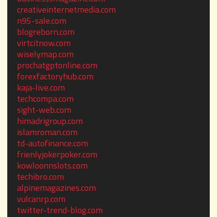
creativeinternetmedia.com
n95-sale.com
blogreborn.com
virtcitnow.com
wiselymap.com
prochatgptonline.com
forexfactoryhub.com
kaja-live.com
techcompa.com
sight-web.com
himadrigroup.com
islamroman.com
td-autofinance.com
frienlyjokerpoker.com
kowloonnslots.com
techibro.com
alpinemagazines.com
vulcanrp.com
twitter-trend-blog.com