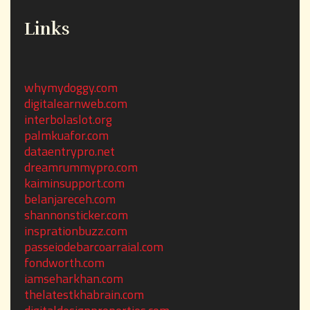
Links
whymydoggy.com
digitalearnweb.com
interbolaslot.org
palmkuafor.com
dataentrypro.net
dreamrummypro.com
kaiminsupport.com
belanjareceh.com
shannonsticker.com
insprationbuzz.com
passeiodebarcoarraial.com
fondworth.com
iamseharkhan.com
thelatestkhabrain.com