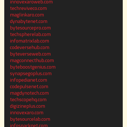
innovexaroweb.com
techreviveco.com
maglinkaro.com
dynabytenet.com
bytesourcepro.com
techspherelab.com
infomatrixlab.com
codeversehub.com
byteverseweb.com
magconnecthub.com
byteboostgenius.com
synapsegoplus.com
infopedianet.com
codepulsenet.com
magdynotech.com
techscopehq.com
digizineplus.com
innovexaro.com
bytesourcelab.com
infosparknet.com