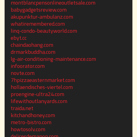
montblancpensonlineoutletsale.com
babygadgetsreview.com
akupunktur-ambulanz.com
whatiremembered.com
linq-condo-beautyworld.com
ebyt.cc
chaindaohang.com
drmarkbuddha.com
lg-air-conditioning-maintenance.com
infoorator.com
novte.com
7hpizzaeasternmarket.com
hollaendisches-viertel.com
proengine-ultra24.com
lifewithoutlanyards.com
traida.net
kitchandhoney.com
metro-bistro.com
howtosolv.com
delicesdemanon.com