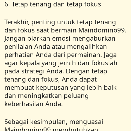
6. Tetap tenang dan tetap fokus
Terakhir, penting untuk tetap tenang
dan fokus saat bermain Maindomino99.
Jangan biarkan emosi mengaburkan
penilaian Anda atau mengalihkan
perhatian Anda dari permainan. Jaga
agar kepala yang jernih dan fokuslah
pada strategi Anda. Dengan tetap
tenang dan fokus, Anda dapat
membuat keputusan yang lebih baik
dan meningkatkan peluang
keberhasilan Anda.
Sebagai kesimpulan, menguasai
Maindomino99 membutuhkan