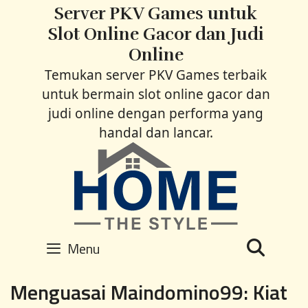
Skip
Server PKV Games untuk
to
Slot Online Gacor dan Judi
content
Online
Temukan server PKV Games terbaik
untuk bermain slot online gacor dan
judi online dengan performa yang
handal dan lancar.
Sear
Menu
Menguasai Maindomino99: Kiat