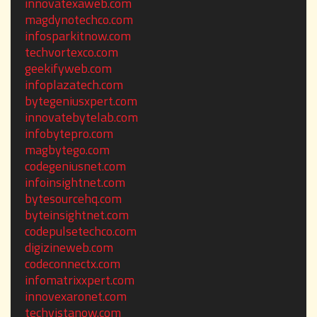
innovatexaweb.com
magdynotechco.com
infosparkitnow.com
techvortexco.com
geekifyweb.com
infoplazatech.com
bytegeniusxpert.com
innovatebytelab.com
infobytepro.com
magbytego.com
codegeniusnet.com
infoinsightnet.com
bytesourcehq.com
byteinsightnet.com
codepulsetechco.com
digizineweb.com
codeconnectx.com
infomatrixxpert.com
innovexaronet.com
techvistanow.com