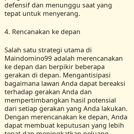
defensif dan menunggu saat yang
tepat untuk menyerang.
4. Rencanakan ke depan
Salah satu strategi utama di
Maindomino99 adalah merencanakan
ke depan dan berpikir beberapa
gerakan di depan. Mengantisipasi
bagaimana lawan Anda dapat bereaksi
terhadap gerakan Anda dan
mempertimbangkan hasil potensial
dari setiap gerakan yang Anda lakukan.
Dengan merencanakan ke depan, Anda
dapat membuat keputusan yang lebih
tepat dan meningkatkan peluang