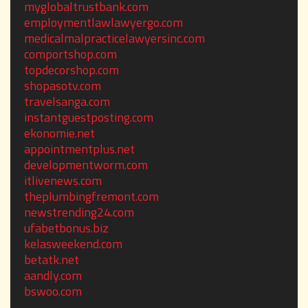
myglobaltrustbank.com
employmentlawlawyergo.com
medicalmalpracticelawyersinc.com
comportshop.com
topdecorshop.com
shopasotv.com
travelsanga.com
instantguestposting.com
ekonomie.net
appointmentplus.net
developmentworm.com
itlivenews.com
theplumbingfremont.com
newstrending24.com
ufabetbonus.biz
kelasweekend.com
betatk.net
aandly.com
bswoo.com