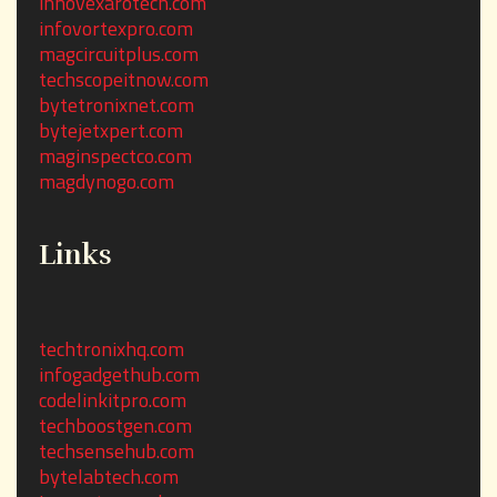
innovexarotech.com
infovortexpro.com
magcircuitplus.com
techscopeitnow.com
bytetronixnet.com
bytejetxpert.com
maginspectco.com
magdynogo.com
Links
techtronixhq.com
infogadgethub.com
codelinkitpro.com
techboostgen.com
techsensehub.com
bytelabtech.com