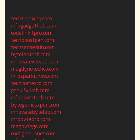
techtronixhq.com
infogadgethub.com
codelinkitpro.com
techboostgen.com
techsensehub.com
bytelabtech.com
innovatexaweb.com
magdynotechco.com
infosparkitnow.com
techvortexco.com
geekifyweb.com
infoplazatech.com
bytegeniusxpert.com
innovatebytelab.com
infobytepro.com
magbytego.com
codegeniusnet.com