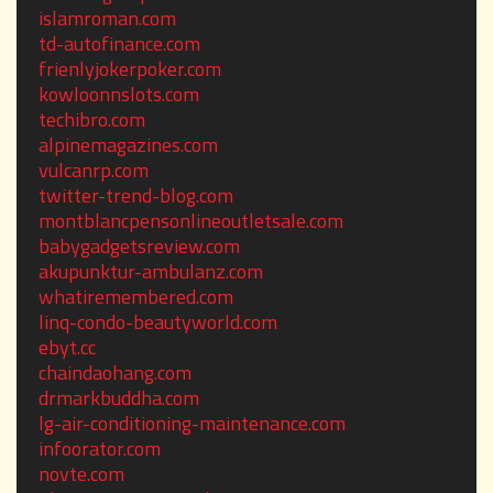
islamroman.com
td-autofinance.com
frienlyjokerpoker.com
kowloonnslots.com
techibro.com
alpinemagazines.com
vulcanrp.com
twitter-trend-blog.com
montblancpensonlineoutletsale.com
babygadgetsreview.com
akupunktur-ambulanz.com
whatiremembered.com
linq-condo-beautyworld.com
ebyt.cc
chaindaohang.com
drmarkbuddha.com
lg-air-conditioning-maintenance.com
infoorator.com
novte.com