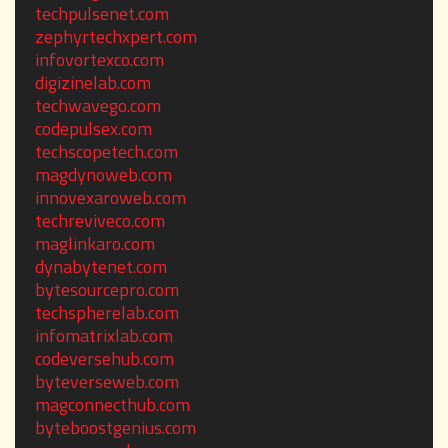
techpulsenet.com
zephyrtechxpert.com
infovortexco.com
digizinelab.com
techwavego.com
codepulsex.com
techscopetech.com
magdynoweb.com
innovexaroweb.com
techreviveco.com
maglinkaro.com
dynabytenet.com
bytesourcepro.com
techspherelab.com
infomatrixlab.com
codeversehub.com
byteverseweb.com
magconnecthub.com
byteboostgenius.com