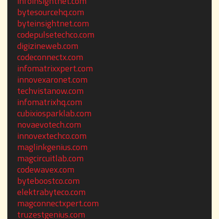
infoinsightnet.com
bytesourcehq.com
byteinsightnet.com
codepulsetechco.com
digizineweb.com
codeconnectx.com
infomatrixxpert.com
innovexaronet.com
techvistanow.com
infomatrixhq.com
cubixiosparklab.com
novaevotech.com
innovextechco.com
maglinkgenius.com
magcircuitlab.com
codewavex.com
byteboostco.com
elektrabyteco.com
magconnectxpert.com
truzestgenius.com