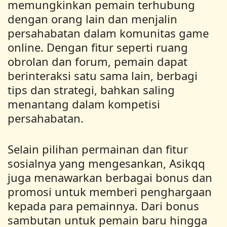
memungkinkan pemain terhubung
dengan orang lain dan menjalin
persahabatan dalam komunitas game
online. Dengan fitur seperti ruang
obrolan dan forum, pemain dapat
berinteraksi satu sama lain, berbagi
tips dan strategi, bahkan saling
menantang dalam kompetisi
persahabatan.
Selain pilihan permainan dan fitur
sosialnya yang mengesankan, Asikqq
juga menawarkan berbagai bonus dan
promosi untuk memberi penghargaan
kepada para pemainnya. Dari bonus
sambutan untuk pemain baru hingga