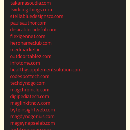
takamasoudia.com
twdoingthings.com
stellabluedesignsco.com
paulsauthor.com
desirablecodeful.com
flexigennet.com
heronameclub.com
medmarket.io
outdoortablez.com
infotomy.com
healthysupplementsolution.com
codespottech.com
techdynogo.com
magchronicle.com
digipediatech.com
maglinkitnow.com
byteinsightweb.com
magdynogenius.com
magsynapselab.com
techtronixgen.com