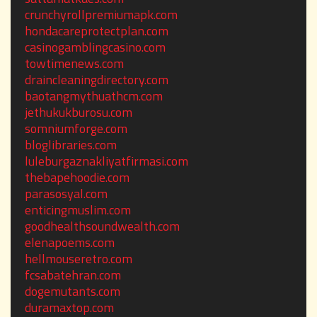
crunchyrollpremiumapk.com
hondacareprotectplan.com
casinogamblingcasino.com
towtimenews.com
draincleaningdirectory.com
baotangmythuathcm.com
jethukukburosu.com
somniumforge.com
bloglibraries.com
luleburgaznakliyatfirmasi.com
thebapehoodie.com
parasosyal.com
enticingmuslim.com
goodhealthsoundwealth.com
elenapoems.com
hellmouseretro.com
fcsabatehran.com
dogemutants.com
duramaxtop.com