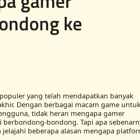
pa gamer
ondong ke
 populer yang telah mendapatkan banyak
rakhir. Dengan berbagai macam game untu
pengguna, tidak heran mengapa gamer
i berbondong-bondong. Tapi apa sebenarn
a jelajahi beberapa alasan mengapa platfo