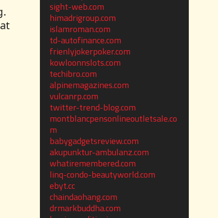
sight-web.com
g.
himadrigroup.com
at
islamroman.com
td-autofinance.com
frienlyjokerpoker.com
kowloonnslots.com
techibro.com
alpinemagazines.com
vulcanrp.com
twitter-trend-blog.com
montblancpensonlineoutletsale.co
m
babygadgetsreview.com
akupunktur-ambulanz.com
whatiremembered.com
linq-condo-beautyworld.com
ebyt.cc
chaindaohang.com
drmarkbuddha.com