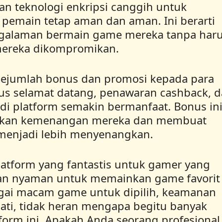
an teknologi enkripsi canggih untuk
pemain tetap aman dan aman. Ini berarti
galaman bermain game mereka tanpa har
 mereka dikompromikan.
 sejumlah bonus dan promosi kepada para
us selamat datang, penawaran cashback, 
di platform semakin bermanfaat. Bonus in
tkan kemenangan mereka dan membuat
enjadi lebih menyenangkan.
latform yang fantastis untuk gamer yang
an nyaman untuk memainkan game favorit
agai macam game untuk dipilih, keamanan
ti, tidak heran mengapa begitu banyak
rm ini. Apakah Anda seorang profesional