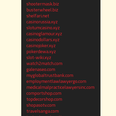
shootermask.biz
busterwheel.biz
shelfari.net
casinorussia.xyz
slotumcasino.xyz
casinoglamour.xyz
casinodollars.xyz
casinojoker.xyz
pokerdewa.xyz
slot-wiki.xyz
watch2match.com
galenaseo.com
myglobaltrustbank.com
employmentlawlawyergo.com
medicalmalpracticelawyersinc.com
comportshop.com
topdecorshop.com
shopasotv.com
travelsanga.com