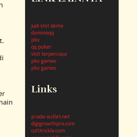
h
judi slot demo
n
dominoqq
pkv
t.
qq poker
slot terpercaya
di
pkv games
pkv games
Links
er
main
prada-outlet.net
digigrowthpro.com
colttrickle.com