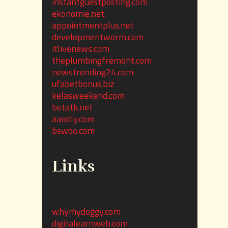
instantguestposting.com
ekonomie.net
appointmentplus.net
developmentworm.com
itlivenews.com
theplumbingfremont.com
newstrending24.com
ufabetbonus.biz
kelasweekend.com
betatk.net
aandly.com
bswoo.com
Links
whymydoggy.com
digitalearnweb.com