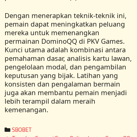
Dengan menerapkan teknik-teknik ini,
pemain dapat meningkatkan peluang
mereka untuk memenangkan
permainan DominoQQ di PKV Games.
Kunci utama adalah kombinasi antara
pemahaman dasar, analisis kartu lawan,
pengelolaan modal, dan pengambilan
keputusan yang bijak. Latihan yang
konsisten dan pengalaman bermain
juga akan membantu pemain menjadi
lebih terampil dalam meraih
kemenangan.
Categories
SBOBET