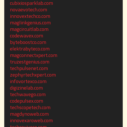
cubixiosparklab.com
novaevotech.com
innovextechco.com
maglinkgenius.com
magcircuitlab.com
codewavex.com
byteboostco.com
elektrabyteco.com
magconnectxpert.com
truzestgenius.com
techpulsenet.com
zephyrtechxpert.com
infovortexco.com
digizinelab.com
techwavego.com
codepulsex.com
techscopetech.com
magdynoweb.com
innovexaroweb.com
techreviveco.com