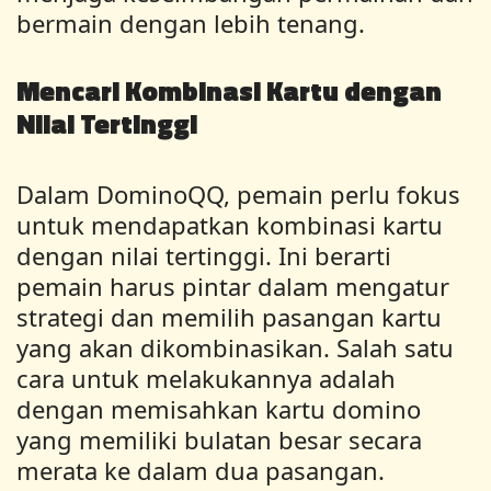
bermain dengan lebih tenang.
Mencari Kombinasi Kartu dengan
Nilai Tertinggi
Dalam DominoQQ, pemain perlu fokus
untuk mendapatkan kombinasi kartu
dengan nilai tertinggi. Ini berarti
pemain harus pintar dalam mengatur
strategi dan memilih pasangan kartu
yang akan dikombinasikan. Salah satu
cara untuk melakukannya adalah
dengan memisahkan kartu domino
yang memiliki bulatan besar secara
merata ke dalam dua pasangan.