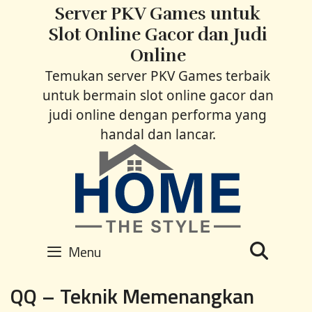
Skip
Server PKV Games untuk
to
Slot Online Gacor dan Judi
content
Online
Temukan server PKV Games terbaik
untuk bermain slot online gacor dan
judi online dengan performa yang
handal dan lancar.
Sear
Menu
QQ – Teknik Memenangkan