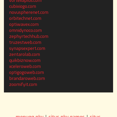
vortexaplus.com
cubixiogo.com
novuspherenet.com
orbitechnet.com
optiwavex.com
omnidynoco.com
zephyrtechhub.com
truzestweb.com
synapsexpert.com
zentarolab.com
quikbiznow.com
xceleroweb.com
optigogoweb.com
brandaroweb.com
zoomifyit.com
menuqq pkv
|
situs pkv games
|
situs