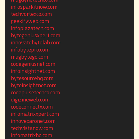
infosparkitnow.com
techvortexco.com
geekifyweb.com
infoplazatech.com
bytegeniusxpert.com
innovatebytelab.com
infobytepro.com
magbytego.com
codegeniusnet.com
infoinsightnet.com
bytesourcehq.com
byteinsightnet.com
codepulsetechco.com
digizineweb.com
codeconnectx.com
infomatrixxpert.com
innovexaronet.com
techvistanow.com
infomatrixhq.com