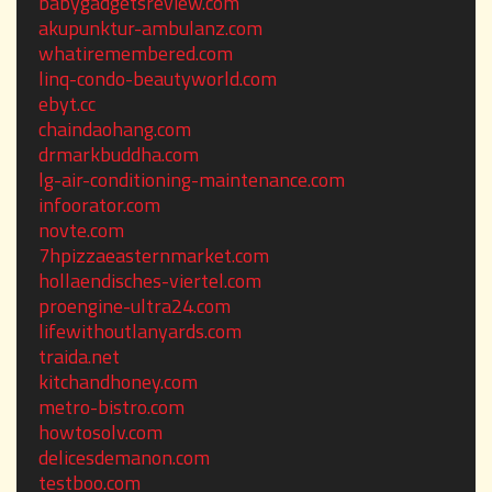
babygadgetsreview.com
akupunktur-ambulanz.com
whatiremembered.com
linq-condo-beautyworld.com
ebyt.cc
chaindaohang.com
drmarkbuddha.com
lg-air-conditioning-maintenance.com
infoorator.com
novte.com
7hpizzaeasternmarket.com
hollaendisches-viertel.com
proengine-ultra24.com
lifewithoutlanyards.com
traida.net
kitchandhoney.com
metro-bistro.com
howtosolv.com
delicesdemanon.com
testboo.com