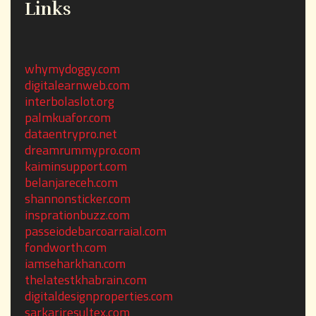
Links
whymydoggy.com
digitalearnweb.com
interbolaslot.org
palmkuafor.com
dataentrypro.net
dreamrummypro.com
kaiminsupport.com
belanjareceh.com
shannonsticker.com
insprationbuzz.com
passeiodebarcoarraial.com
fondworth.com
iamseharkhan.com
thelatestkhabrain.com
digitaldesignproperties.com
sarkariresultex.com