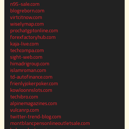
n95-sale.com
blogreborn.com
virtcitnow.com
wiselymap.com
prochatgptonline.com
forexfactoryhub.com
kaja-live.com
techcompa.com
sight-web.com
himadrigroup.com
islamroman.com
td-autofinance.com
frienlyjokerpoker.com
kowloonnslots.com
techibro.com
alpinemagazines.com
vulcanrp.com
twitter-trend-blog.com
montblancpensonlineoutletsale.com