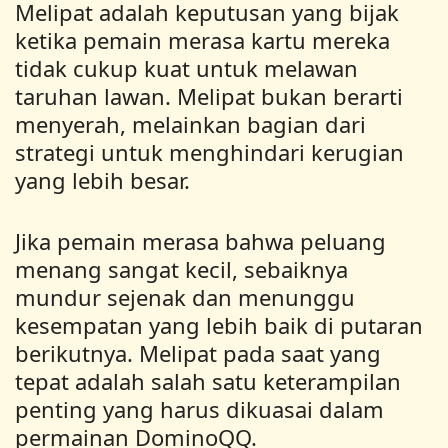
Melipat adalah keputusan yang bijak
ketika pemain merasa kartu mereka
tidak cukup kuat untuk melawan
taruhan lawan. Melipat bukan berarti
menyerah, melainkan bagian dari
strategi untuk menghindari kerugian
yang lebih besar.
Jika pemain merasa bahwa peluang
menang sangat kecil, sebaiknya
mundur sejenak dan menunggu
kesempatan yang lebih baik di putaran
berikutnya. Melipat pada saat yang
tepat adalah salah satu keterampilan
penting yang harus dikuasai dalam
permainan DominoQQ.