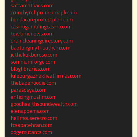
sattamatkaes.com
crunchyrollpremiumapk.com
hondacareprotectplan.com
casinogamblingcasino.com
towtimenews.com
draincleaningdirectory.com
baotangmythuathcm.com
jethukukburosu.com
somniumforge.com
bloglibraries.com
luleburgaznakliyatfirmasi.com
thebapehoodie.com
parasosyal.com
enticingmuslim.com
goodhealthsoundwealth.com
elenapoems.com
hellmouseretro.com
fcsabatehran.com
dogemutants.com