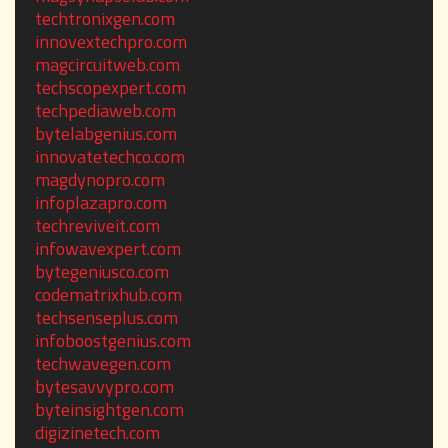
techtronixgen.com
innovextechpro.com
magcircuitweb.com
techscopexpert.com
techpediaweb.com
bytelabgenius.com
innovatetechco.com
magdynopro.com
infoplazapro.com
techreviveit.com
infowavexpert.com
bytegeniusco.com
codematrixhub.com
techsenseplus.com
infoboostgenius.com
techwavegen.com
bytesavvypro.com
byteinsightgen.com
digizinetech.com