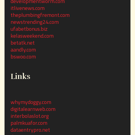
developmentworm.com
itlivenews.com
theplumbingfremont.com
newstrending24.com
ufabetbonus.biz
kelasweekend.com
betatk.net
aandly.com
bswoo.com
Links
whymydoggy.com
digitalearnweb.com
interbolaslot.org
palmkuafor.com
dataentrypro.net