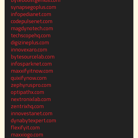
synapsegoplus.com
infopedianet.com
codepulsenet.com
magdynotech.com
techscopehq.com
digizineplus.com
innovexaro.com
bytesourcelab.com
infosparknet.com
maxxifyitnow.com
quixifynow.com
zephyruspro.com
optipathx.com
nextronixlab.com
zentrixhq.com
innovestanet.com
dynabytexpert.com
flexifyit.com
maxxiogo.com