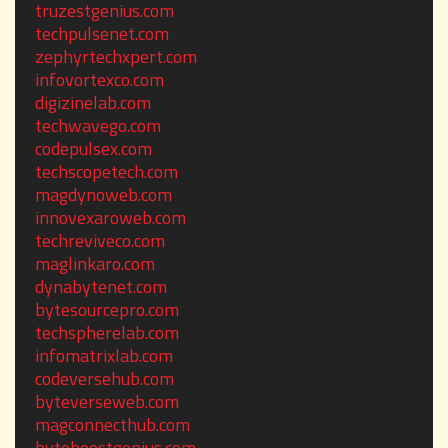
truzestgenius.com
techpulsenet.com
zephyrtechxpert.com
infovortexco.com
digizinelab.com
techwavego.com
codepulsex.com
techscopetech.com
magdynoweb.com
innovexaroweb.com
techreviveco.com
maglinkaro.com
dynabytenet.com
bytesourcepro.com
techspherelab.com
infomatrixlab.com
codeversehub.com
byteverseweb.com
magconnecthub.com
byteboostgenius.com