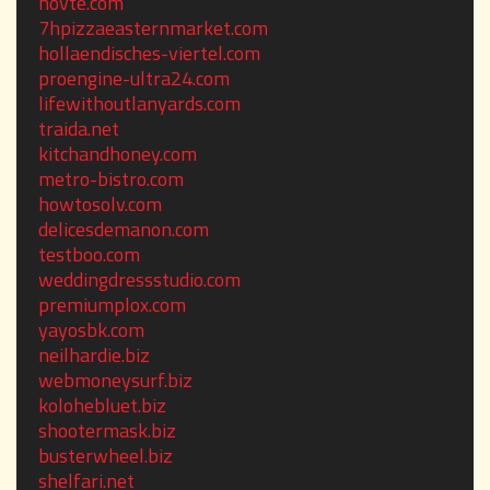
novte.com
7hpizzaeasternmarket.com
hollaendisches-viertel.com
proengine-ultra24.com
lifewithoutlanyards.com
traida.net
kitchandhoney.com
metro-bistro.com
howtosolv.com
delicesdemanon.com
testboo.com
weddingdressstudio.com
premiumplox.com
yayosbk.com
neilhardie.biz
webmoneysurf.biz
kolohebluet.biz
shootermask.biz
busterwheel.biz
shelfari.net