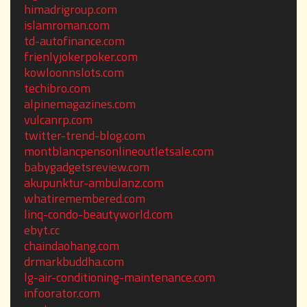
himadrigroup.com
islamroman.com
td-autofinance.com
frienlyjokerpoker.com
kowloonnslots.com
techibro.com
alpinemagazines.com
vulcanrp.com
twitter-trend-blog.com
montblancpensonlineoutletsale.com
babygadgetsreview.com
akupunktur-ambulanz.com
whatiremembered.com
linq-condo-beautyworld.com
ebyt.cc
chaindaohang.com
drmarkbuddha.com
lg-air-conditioning-maintenance.com
infoorator.com