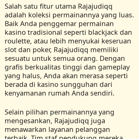
Salah satu fitur utama Rajajudiqq
adalah koleksi permainannya yang luas.
Baik Anda penggemar permainan
kasino tradisional seperti blackjack dan
roulette, atau lebih menyukai keseruan
slot dan poker, Rajajudiqq memiliki
sesuatu untuk semua orang. Dengan
grafis berkualitas tinggi dan gameplay
yang halus, Anda akan merasa seperti
berada di kasino sungguhan dari
kenyamanan rumah Anda sendiri.
Selain pilihan permainannya yang
mengesankan, Rajajudiqq juga
menawarkan layanan pelanggan
terbaik. Tim staf pendukung mereka