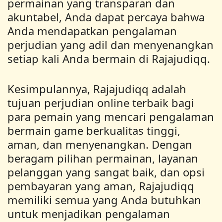
permainan yang transparan dan
akuntabel, Anda dapat percaya bahwa
Anda mendapatkan pengalaman
perjudian yang adil dan menyenangkan
setiap kali Anda bermain di Rajajudiqq.
Kesimpulannya, Rajajudiqq adalah
tujuan perjudian online terbaik bagi
para pemain yang mencari pengalaman
bermain game berkualitas tinggi,
aman, dan menyenangkan. Dengan
beragam pilihan permainan, layanan
pelanggan yang sangat baik, dan opsi
pembayaran yang aman, Rajajudiqq
memiliki semua yang Anda butuhkan
untuk menjadikan pengalaman