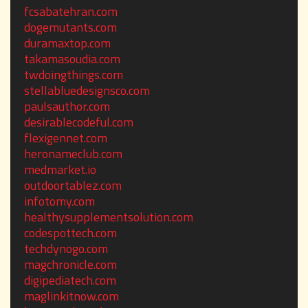
fcsabatehran.com
dogemutants.com
duramaxtop.com
takamasoudia.com
twdoingthings.com
stellabluedesignsco.com
paulsauthor.com
desirablecodeful.com
flexigennet.com
heronameclub.com
medmarket.io
outdoortablez.com
infotomy.com
healthysupplementsolution.com
codespottech.com
techdynogo.com
magchronicle.com
digipediatech.com
maglinkitnow.com