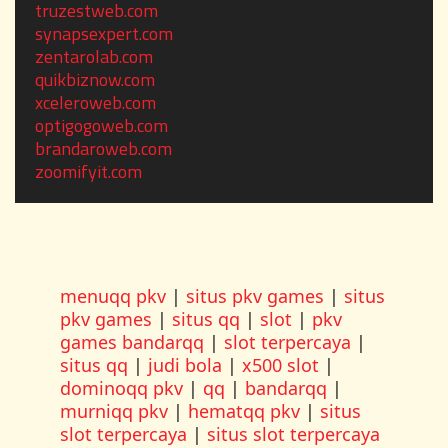
truzestweb.com
synapsexpert.com
zentarolab.com
quikbiznow.com
xceleroweb.com
optigogoweb.com
brandaroweb.com
zoomifyit.com
menuqq pkv
|
situs pkv games
|
situs
pkv games
|
situs qq
|
slot
|
pkv
games bandarqq
|
slot terpercaya
|
situs qq
|
judi bola
|
x500 slot
|
dominoqq pkv
|
qq
|
bandarqq
|
murniqq pkv
|
hematqq pkv
|
situs
slot terpercaya
|
situs slot terpercaya