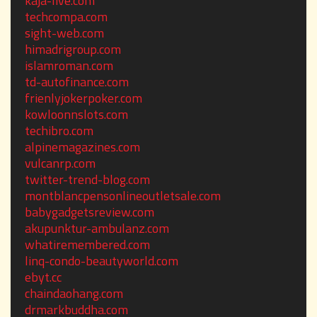
kaja-live.com
techcompa.com
sight-web.com
himadrigroup.com
islamroman.com
td-autofinance.com
frienlyjokerpoker.com
kowloonnslots.com
techibro.com
alpinemagazines.com
vulcanrp.com
twitter-trend-blog.com
montblancpensonlineoutletsale.com
babygadgetsreview.com
akupunktur-ambulanz.com
whatiremembered.com
linq-condo-beautyworld.com
ebyt.cc
chaindaohang.com
drmarkbuddha.com