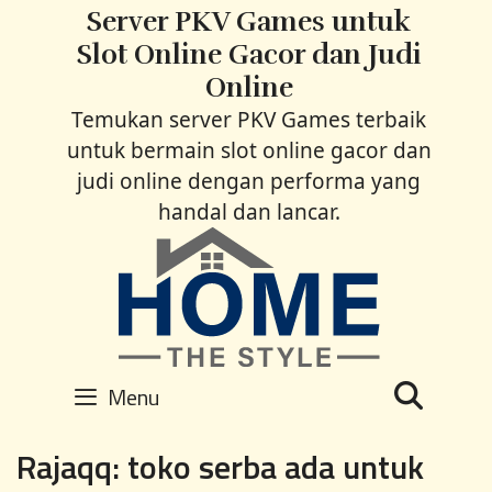
Skip
Server PKV Games untuk
to
Slot Online Gacor dan Judi
content
Online
Temukan server PKV Games terbaik
untuk bermain slot online gacor dan
judi online dengan performa yang
handal dan lancar.
Sear
Menu
Rajaqq: toko serba ada untuk