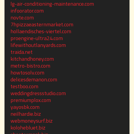
lg-air-conditioning-maintenance.com
infoorator.com
novte.com
7hpizzaeasternmarket.com
hollaendisches-viertel.com
proengine-ultra24.com
lifewithoutlanyards.com
traida.net
kitchandhoney.com
metro-bistro.com
howtosolv.com
delicesdemanon.com
testboo.com
weddingdressstudio.com
premiumplox.com
yayosbk.com
neilhardie.biz
webmoneysurf.biz
kolohebluet.biz