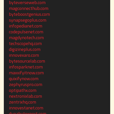
byteverseweb.com
magconnecthub.com
byteboostgenius.com
synapsegoplus.com
infopedianet.com
codepulsenet.com
magdynotech.com
techscopehq.com
digizineplus.com
innovexaro.com
bytesourcelab.com
infosparknet.com
maxxifyitnow.com
quixifynow.com
zephyruspro.com
optipathx.com
nextronixlab.com
zentrixhq.com
innovestanet.com
dynabytexpert.com