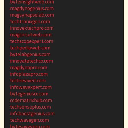
byteinsightweb.com
magdynogenius.com
magsynapselab.com
techtronixgen.com
innovextechpro.com
magcircuitweb.com
techscopexpert.com
techpediaweb.com
bytelabgenius.com
innovatetechco.com
magdynopro.com
infoplazapro.com
techreviveit.com
infowavexpert.com
bytegeniusco.com
codematrixhub.com
techsenseplus.com
infoboostgenius.com
techwavegen.com
bytesavvypro.com