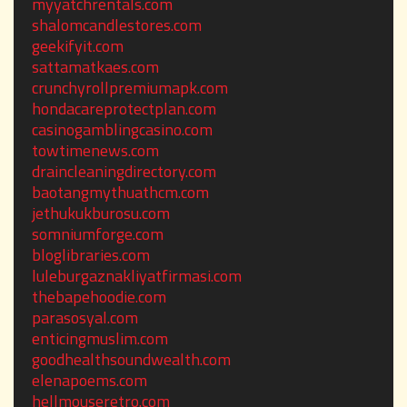
myyatchrentals.com
shalomcandlestores.com
geekifyit.com
sattamatkaes.com
crunchyrollpremiumapk.com
hondacareprotectplan.com
casinogamblingcasino.com
towtimenews.com
draincleaningdirectory.com
baotangmythuathcm.com
jethukukburosu.com
somniumforge.com
bloglibraries.com
luleburgaznakliyatfirmasi.com
thebapehoodie.com
parasosyal.com
enticingmuslim.com
goodhealthsoundwealth.com
elenapoems.com
hellmouseretro.com