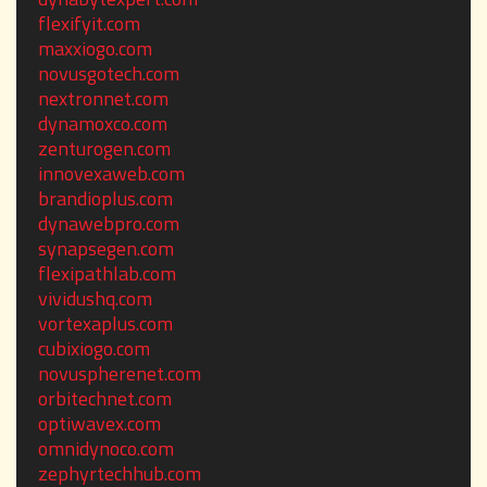
flexifyit.com
maxxiogo.com
novusgotech.com
nextronnet.com
dynamoxco.com
zenturogen.com
innovexaweb.com
brandioplus.com
dynawebpro.com
synapsegen.com
flexipathlab.com
vividushq.com
vortexaplus.com
cubixiogo.com
novuspherenet.com
orbitechnet.com
optiwavex.com
omnidynoco.com
zephyrtechhub.com