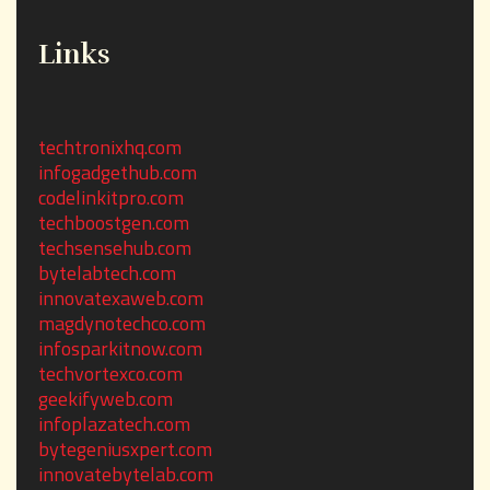
Links
techtronixhq.com
infogadgethub.com
codelinkitpro.com
techboostgen.com
techsensehub.com
bytelabtech.com
innovatexaweb.com
magdynotechco.com
infosparkitnow.com
techvortexco.com
geekifyweb.com
infoplazatech.com
bytegeniusxpert.com
innovatebytelab.com