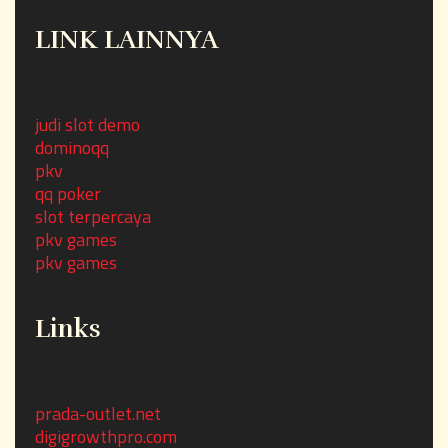
LINK LAINNYA
judi slot demo
dominoqq
pkv
qq poker
slot terpercaya
pkv games
pkv games
Links
prada-outlet.net
digigrowthpro.com