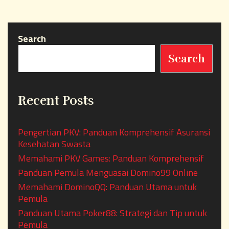
Search
Search
Recent Posts
Pengertian PKV: Panduan Komprehensif Asuransi
Kesehatan Swasta
Memahami PKV Games: Panduan Komprehensif
Panduan Pemula Menguasai Domino99 Online
Memahami DominoQQ: Panduan Utama untuk
Pemula
Panduan Utama Poker88: Strategi dan Tip untuk
Pemula