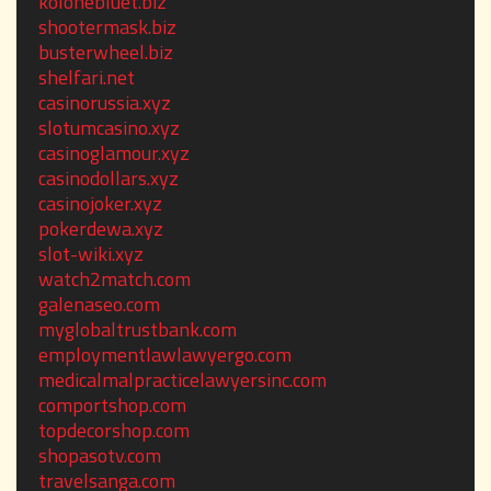
kolohebluet.biz
shootermask.biz
busterwheel.biz
shelfari.net
casinorussia.xyz
slotumcasino.xyz
casinoglamour.xyz
casinodollars.xyz
casinojoker.xyz
pokerdewa.xyz
slot-wiki.xyz
watch2match.com
galenaseo.com
myglobaltrustbank.com
employmentlawlawyergo.com
medicalmalpracticelawyersinc.com
comportshop.com
topdecorshop.com
shopasotv.com
travelsanga.com