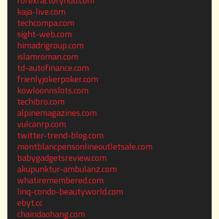
forexfactoryhub.com
kaja-live.com
techcompa.com
sight-web.com
himadrigroup.com
islamroman.com
td-autofinance.com
frienlyjokerpoker.com
kowloonnslots.com
techibro.com
alpinemagazines.com
vulcanrp.com
twitter-trend-blog.com
montblancpensonlineoutletsale.com
babygadgetsreview.com
akupunktur-ambulanz.com
whatiremembered.com
linq-condo-beautyworld.com
ebyt.cc
chaindaohang.com