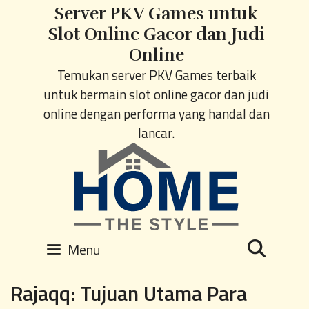
Skip
Server PKV Games untuk
to
Slot Online Gacor dan Judi
content
Online
Temukan server PKV Games terbaik
untuk bermain slot online gacor dan judi
online dengan performa yang handal dan
lancar.
Sear
Menu
Rajaqq: Tujuan Utama Para