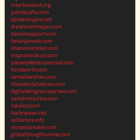
interbolaslot.org
palmkuafor.com
dataentrypro.net
dreamrummypro.com
kaiminsupport.com
belanjareceh.com
shannonsticker.com
insprationbuzz.com
passeiodebarcoarraial.com
fondworth.com
iamseharkhan.com
thelatestkhabrain.com
digitaldesignproperties.com
sarkariresultex.com
mealizo.com
barknpaws.net
cellostore.info
asmediamaker.com
globalthoughtonline.com