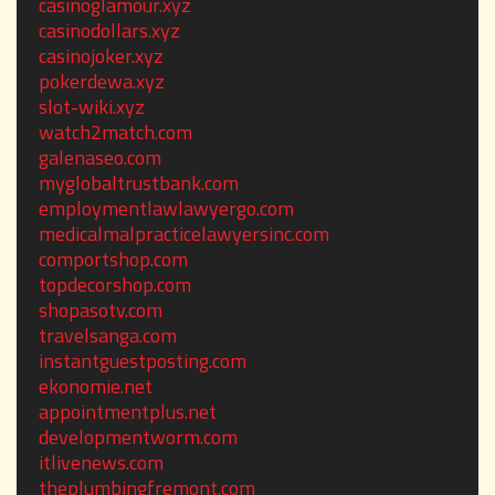
casinoglamour.xyz
casinodollars.xyz
casinojoker.xyz
pokerdewa.xyz
slot-wiki.xyz
watch2match.com
galenaseo.com
myglobaltrustbank.com
employmentlawlawyergo.com
medicalmalpracticelawyersinc.com
comportshop.com
topdecorshop.com
shopasotv.com
travelsanga.com
instantguestposting.com
ekonomie.net
appointmentplus.net
developmentworm.com
itlivenews.com
theplumbingfremont.com