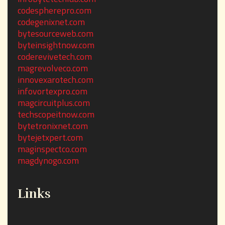
codespherepro.com
codegenixnet.com
bytesourceweb.com
byteinsightnow.com
coderevivetech.com
magrevolveco.com
innovexarotech.com
infovortexpro.com
magcircuitplus.com
techscopeitnow.com
bytetronixnet.com
bytejetxpert.com
maginspectco.com
magdynogo.com
Links