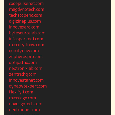
codepulsenet.com
magdynotech.com
techscopehq.com
digizineplus.com
innovexaro.com
bytesourcelab.com
infosparknet.com
maxxifyitnow.com
quixifynow.com
zephyruspro.com
optipathx.com
nextronixlab.com
zentrixhq.com
innovestanet.com
dynabytexpert.com
flexifyit.com
maxxiogo.com
novusgotech.com
nextronnet.com