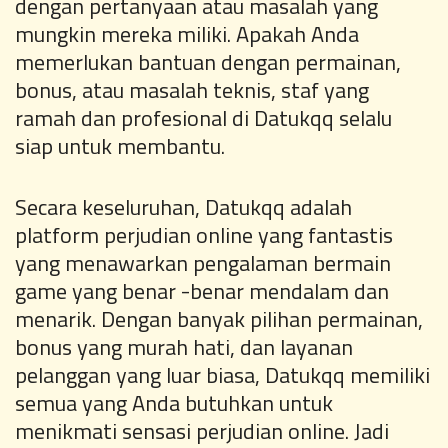
dengan pertanyaan atau masalah yang
mungkin mereka miliki. Apakah Anda
memerlukan bantuan dengan permainan,
bonus, atau masalah teknis, staf yang
ramah dan profesional di Datukqq selalu
siap untuk membantu.
Secara keseluruhan, Datukqq adalah
platform perjudian online yang fantastis
yang menawarkan pengalaman bermain
game yang benar -benar mendalam dan
menarik. Dengan banyak pilihan permainan,
bonus yang murah hati, dan layanan
pelanggan yang luar biasa, Datukqq memiliki
semua yang Anda butuhkan untuk
menikmati sensasi perjudian online. Jadi