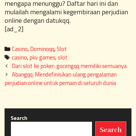
mengapa menunggu? Daftar hari ini dan
mulailah mengalami kegembiraan perjudian
online dengan datukqq.
[ad_2]
Categories
Casino
,
Dominoqq
,
Slot
Tags
casino
,
pkv games
,
slot
Post
Dari slot ke poker: gocengqq memiliki semuanya
navigation
Abangqq: Mendefinisikan ulang pengalaman
perjudian online untuk pemain di seluruh dunia
Search
Search