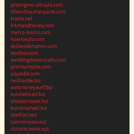
proengine-ultra24.com
lifewithoutlanyards.com
traida.net
kitchandhoney.com
metro-bistro.com
howtosolv.com
delicesdemanon.com
testboo.com
weddingdressstudio.com
premiumplox.com
yayosbk.com
neilhardie.biz
webmoneysurf.biz
kolohebluet.biz
shootermask.biz
busterwheel.biz
shelfari.net
casinorussia.xyz
slotumcasino.xyz