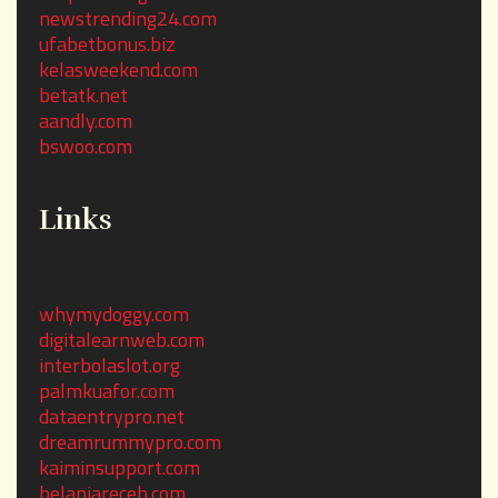
newstrending24.com
ufabetbonus.biz
kelasweekend.com
betatk.net
aandly.com
bswoo.com
Links
whymydoggy.com
digitalearnweb.com
interbolaslot.org
palmkuafor.com
dataentrypro.net
dreamrummypro.com
kaiminsupport.com
belanjareceh.com