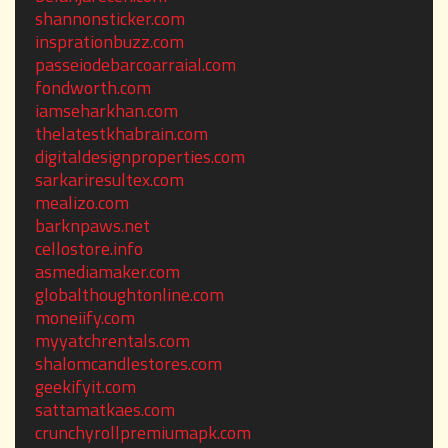
shannonsticker.com
insprationbuzz.com
passeiodebarcoarraial.com
fondworth.com
iamseharkhan.com
thelatestkhabrain.com
digitaldesignproperties.com
sarkariresultex.com
mealizo.com
barknpaws.net
cellostore.info
asmediamaker.com
globalthoughtonline.com
moneiify.com
myyatchrentals.com
shalomcandlestores.com
geekifyit.com
sattamatkaes.com
crunchyrollpremiumapk.com