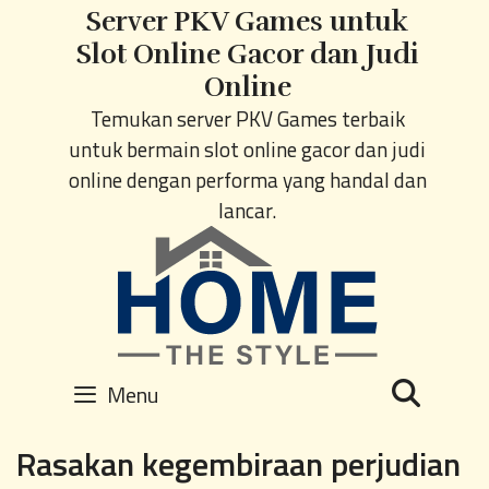
Skip
Server PKV Games untuk
to
Slot Online Gacor dan Judi
content
Online
Temukan server PKV Games terbaik
untuk bermain slot online gacor dan judi
online dengan performa yang handal dan
lancar.
Sear
Menu
Rasakan kegembiraan perjudian