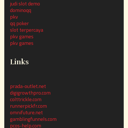
judi slot demo
dominoqq
pkv
qq poker
slot terpercaya
pkv games
pkv games
Links
prada-outlet.net
digigrowthpro.com
colttrickle.com
runnerpickfr.com
omnifuture.net
gamblingfunnels.com
pcos-help.com