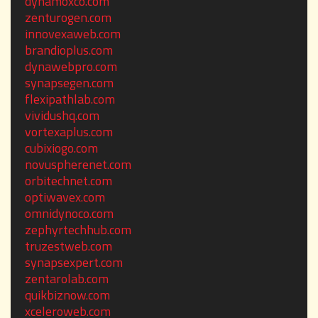
dynamoxco.com
zenturogen.com
innovexaweb.com
brandioplus.com
dynawebpro.com
synapsegen.com
flexipathlab.com
vividushq.com
vortexaplus.com
cubixiogo.com
novuspherenet.com
orbitechnet.com
optiwavex.com
omnidynoco.com
zephyrtechhub.com
truzestweb.com
synapsexpert.com
zentarolab.com
quikbiznow.com
xceleroweb.com