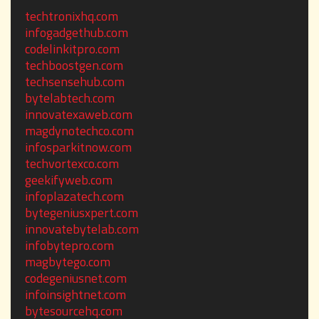
techtronixhq.com
infogadgethub.com
codelinkitpro.com
techboostgen.com
techsensehub.com
bytelabtech.com
innovatexaweb.com
magdynotechco.com
infosparkitnow.com
techvortexco.com
geekifyweb.com
infoplazatech.com
bytegeniusxpert.com
innovatebytelab.com
infobytepro.com
magbytego.com
codegeniusnet.com
infoinsightnet.com
bytesourcehq.com