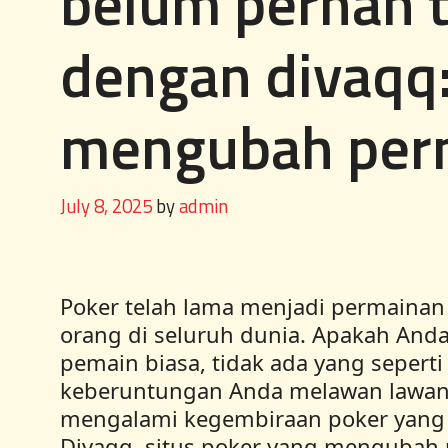
belum pernah 
dengan divaqq:
mengubah per
July 8, 2025
by
admin
Poker telah lama menjadi permainan
orang di seluruh dunia. Apakah And
pemain biasa, tidak ada yang sepert
keberuntungan Anda melawan lawan. 
mengalami kegembiraan poker yang 
Divaqq, situs poker yang mengubah 