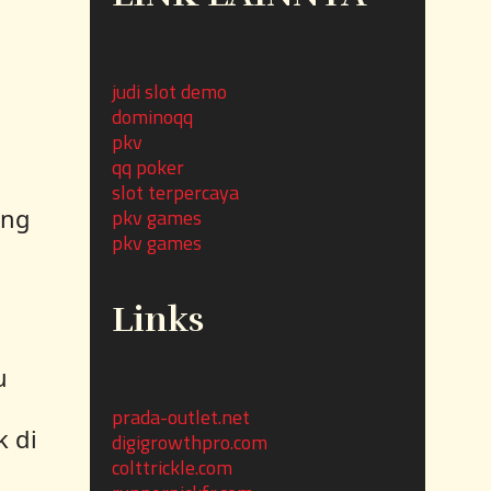
judi slot demo
dominoqq
pkv
qq poker
slot terpercaya
ang
pkv games
pkv games
Links
u
prada-outlet.net
k di
digigrowthpro.com
colttrickle.com