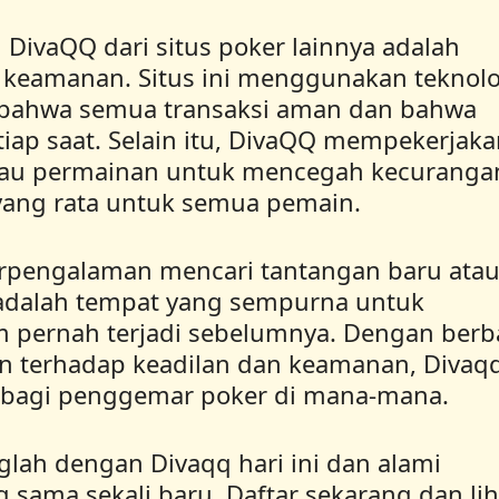
DivaQQ dari situs poker lainnya adalah
 keamanan. Situs ini menggunakan teknolo
 bahwa semua transaksi aman dan bahwa
tiap saat. Selain itu, DivaQQ mempekerjak
au permainan untuk mencegah kecuranga
ang rata untuk semua pemain.
erpengalaman mencari tantangan baru ata
adalah tempat yang sempurna untuk
 pernah terjadi sebelumnya. Dengan berb
en terhadap keadilan dan keamanan, Divaq
n bagi penggemar poker di mana-mana.
ah dengan Divaqq hari ini dan alami
sama sekali baru. Daftar sekarang dan lih