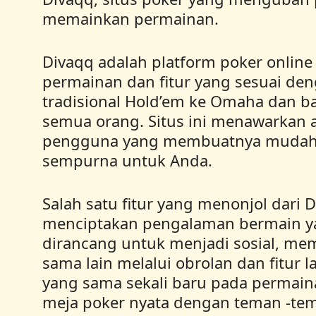
memainkan permainan.
Divaqq adalah platform poker onlin
permainan dan fitur yang sesuai deng
tradisional Hold’em ke Omaha dan ba
semua orang. Situs ini menawarkan
pengguna yang membuatnya mudah 
sempurna untuk Anda.
Salah satu fitur yang menonjol dar
menciptakan pengalaman bermain ya
dirancang untuk menjadi sosial, me
sama lain melalui obrolan dan fitur
yang sama sekali baru pada permain
meja poker nyata dengan teman -te