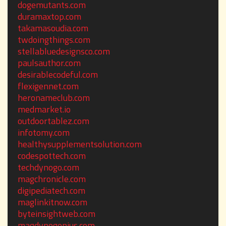
dogemutants.com
duramaxtop.com
takamasoudia.com
twdoingthings.com
stellabluedesignsco.com
paulsauthor.com
desirablecodeful.com
flexigennet.com
heronameclub.com
medmarket.io
outdoortablez.com
infotomy.com
healthysupplementsolution.com
codespottech.com
techdynogo.com
magchronicle.com
digipediatech.com
maglinkitnow.com
byteinsightweb.com
magdynogenius.com