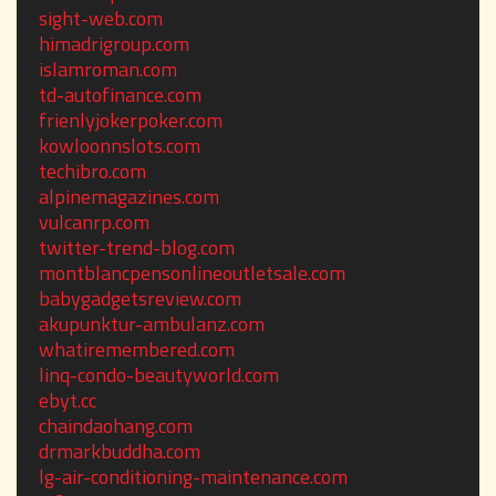
sight-web.com
himadrigroup.com
islamroman.com
td-autofinance.com
frienlyjokerpoker.com
kowloonnslots.com
techibro.com
alpinemagazines.com
vulcanrp.com
twitter-trend-blog.com
montblancpensonlineoutletsale.com
babygadgetsreview.com
akupunktur-ambulanz.com
whatiremembered.com
linq-condo-beautyworld.com
ebyt.cc
chaindaohang.com
drmarkbuddha.com
lg-air-conditioning-maintenance.com