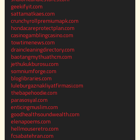
geekifyit.com
sattamatkaes.com
crunchyrollpremiumapk.com
hondacareprotectplan.com
casinogamblingcasino.com
towtimenews.com
draincleaningdirectory.com
baotangmythuathcm.com
jethukukburosu.com
somniumforge.com
bloglibraries.com
luleburgaznakliyatfirmasi.com
thebapehoodie.com
parasosyal.com
enticingmuslim.com
goodhealthsoundwealth.com
elenapoems.com
hellmouseretro.com
fcsabatehran.com