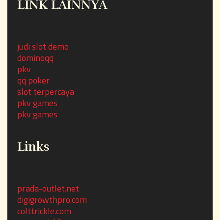
LINK LAINNYA
judi slot demo
dominoqq
pkv
qq poker
slot terpercaya
pkv games
pkv games
Links
prada-outlet.net
digigrowthpro.com
colttrickle.com