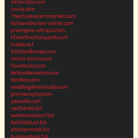
infoorator.com
novte.com
7hpizzaeasternmarket.com
hollaendisches-viertel.com
proengine-ultra24.com
lifewithoutlanyards.com
traida.net
kitchandhoney.com
metro-bistro.com
howtosolv.com
delicesdemanon.com
testboo.com
weddingdressstudio.com
premiumplox.com
yayosbk.com
neilhardie.biz
webmoneysurf.biz
kolohebluet.biz
shootermask.biz
busterwheel.biz