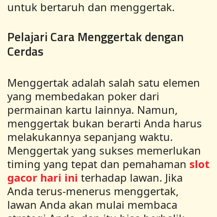
untuk bertaruh dan menggertak.
Pelajari Cara Menggertak dengan
Cerdas
Menggertak adalah salah satu elemen
yang membedakan poker dari
permainan kartu lainnya. Namun,
menggertak bukan berarti Anda harus
melakukannya sepanjang waktu.
Menggertak yang sukses memerlukan
timing yang tepat dan pemahaman
slot
gacor hari ini
terhadap lawan. Jika
Anda terus-menerus menggertak,
lawan Anda akan mulai membaca