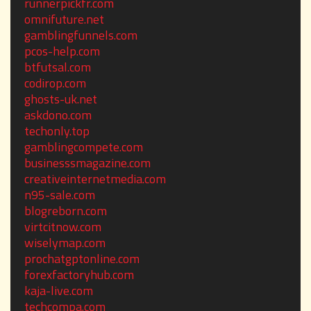
runnerpickfr.com
omnifuture.net
gamblingfunnels.com
pcos-help.com
btfutsal.com
codirop.com
ghosts-uk.net
askdono.com
techonly.top
gamblingcompete.com
businesssmagazine.com
creativeinternetmedia.com
n95-sale.com
blogreborn.com
virtcitnow.com
wiselymap.com
prochatgptonline.com
forexfactoryhub.com
kaja-live.com
techcompa.com