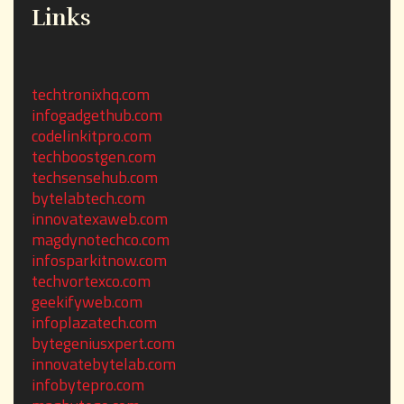
Links
techtronixhq.com
infogadgethub.com
codelinkitpro.com
techboostgen.com
techsensehub.com
bytelabtech.com
innovatexaweb.com
magdynotechco.com
infosparkitnow.com
techvortexco.com
geekifyweb.com
infoplazatech.com
bytegeniusxpert.com
innovatebytelab.com
infobytepro.com