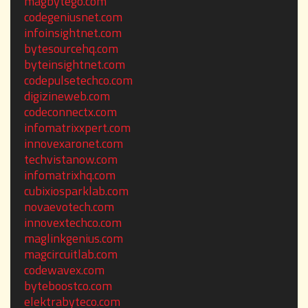
magbytego.com
codegeniusnet.com
infoinsightnet.com
bytesourcehq.com
byteinsightnet.com
codepulsetechco.com
digizineweb.com
codeconnectx.com
infomatrixxpert.com
innovexaronet.com
techvistanow.com
infomatrixhq.com
cubixiosparklab.com
novaevotech.com
innovextechco.com
maglinkgenius.com
magcircuitlab.com
codewavex.com
byteboostco.com
elektrabyteco.com