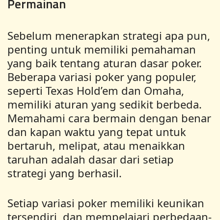
Permainan
Sebelum menerapkan strategi apa pun,
penting untuk memiliki pemahaman
yang baik tentang aturan dasar poker.
Beberapa variasi poker yang populer,
seperti Texas Hold’em dan Omaha,
memiliki aturan yang sedikit berbeda.
Memahami cara bermain dengan benar
dan kapan waktu yang tepat untuk
bertaruh, melipat, atau menaikkan
taruhan adalah dasar dari setiap
strategi yang berhasil.
Setiap variasi poker memiliki keunikan
tersendiri, dan mempelajari perbedaan-