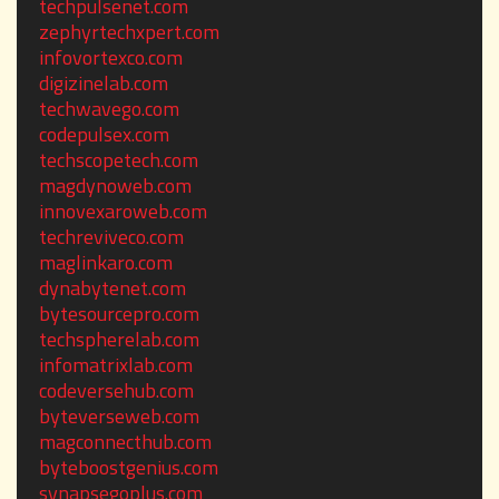
techpulsenet.com
zephyrtechxpert.com
infovortexco.com
digizinelab.com
techwavego.com
codepulsex.com
techscopetech.com
magdynoweb.com
innovexaroweb.com
techreviveco.com
maglinkaro.com
dynabytenet.com
bytesourcepro.com
techspherelab.com
infomatrixlab.com
codeversehub.com
byteverseweb.com
magconnecthub.com
byteboostgenius.com
synapsegoplus.com