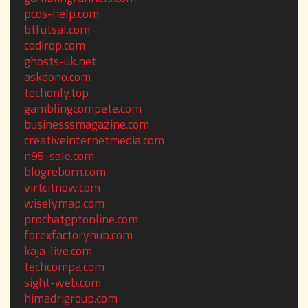
pcos-help.com
btfutsal.com
codirop.com
ghosts-uk.net
askdono.com
techonly.top
gamblingcompete.com
businesssmagazine.com
creativeinternetmedia.com
n95-sale.com
blogreborn.com
virtcitnow.com
wiselymap.com
prochatgptonline.com
forexfactoryhub.com
kaja-live.com
techcompa.com
sight-web.com
himadrigroup.com