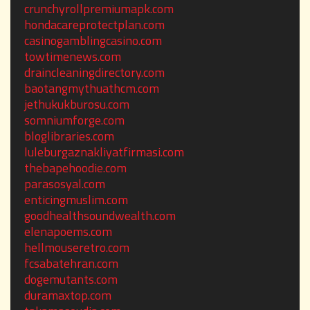
crunchyrollpremiumapk.com
hondacareprotectplan.com
casinogamblingcasino.com
towtimenews.com
draincleaningdirectory.com
baotangmythuathcm.com
jethukukburosu.com
somniumforge.com
bloglibraries.com
luleburgaznakliyatfirmasi.com
thebapehoodie.com
parasosyal.com
enticingmuslim.com
goodhealthsoundwealth.com
elenapoems.com
hellmouseretro.com
fcsabatehran.com
dogemutants.com
duramaxtop.com