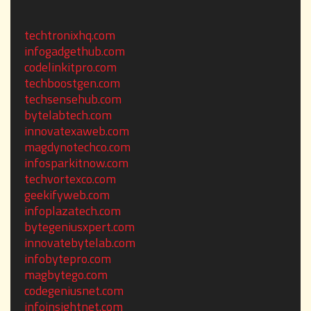
techtronixhq.com
infogadgethub.com
codelinkitpro.com
techboostgen.com
techsensehub.com
bytelabtech.com
innovatexaweb.com
magdynotechco.com
infosparkitnow.com
techvortexco.com
geekifyweb.com
infoplazatech.com
bytegeniusxpert.com
innovatebytelab.com
infobytepro.com
magbytego.com
codegeniusnet.com
infoinsightnet.com