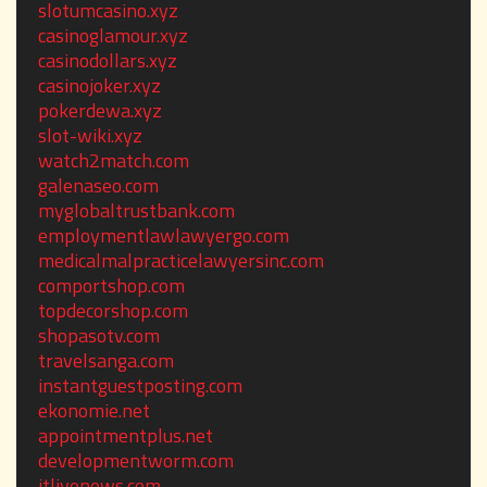
slotumcasino.xyz
casinoglamour.xyz
casinodollars.xyz
casinojoker.xyz
pokerdewa.xyz
slot-wiki.xyz
watch2match.com
galenaseo.com
myglobaltrustbank.com
employmentlawlawyergo.com
medicalmalpracticelawyersinc.com
comportshop.com
topdecorshop.com
shopasotv.com
travelsanga.com
instantguestposting.com
ekonomie.net
appointmentplus.net
developmentworm.com
itlivenews.com