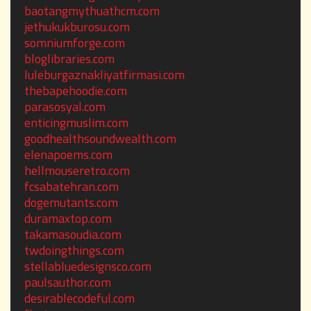
baotangmythuathcm.com
jethukukburosu.com
somniumforge.com
bloglibraries.com
luleburgaznakliyatfirmasi.com
thebapehoodie.com
parasosyal.com
enticingmuslim.com
goodhealthsoundwealth.com
elenapoems.com
hellmouseretro.com
fcsabatehran.com
dogemutants.com
duramaxtop.com
takamasoudia.com
twdoingthings.com
stellabluedesignsco.com
paulsauthor.com
desirablecodeful.com