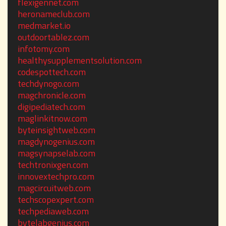
flexigennet.com
heronameclub.com
medmarket.io
outdoortablez.com
infotomy.com
healthysupplementsolution.com
codespottech.com
techdynogo.com
magchronicle.com
digipediatech.com
maglinkitnow.com
byteinsightweb.com
magdynogenius.com
magsynapselab.com
techtronixgen.com
innovextechpro.com
magcircuitweb.com
techscopexpert.com
techpediaweb.com
bytelabgenius.com