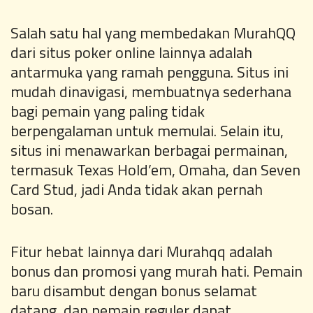
Salah satu hal yang membedakan MurahQQ
dari situs poker online lainnya adalah
antarmuka yang ramah pengguna. Situs ini
mudah dinavigasi, membuatnya sederhana
bagi pemain yang paling tidak
berpengalaman untuk memulai. Selain itu,
situs ini menawarkan berbagai permainan,
termasuk Texas Hold’em, Omaha, dan Seven
Card Stud, jadi Anda tidak akan pernah
bosan.
Fitur hebat lainnya dari Murahqq adalah
bonus dan promosi yang murah hati. Pemain
baru disambut dengan bonus selamat
datang, dan pemain reguler dapat