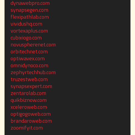
dynawebpro.com
synapsegen.com
flexipathlab.com
vividushq.com
vortexaplus.com
cubixiogo.com
novuspherenet.com
orbitechnet.com
optiwavex.com
omnidynoco.com
zephyrtechhub.com
truzestweb.com
synapsexpert.com
zentarolab.com
quikbiznow.com
xceleroweb.com
optigogoweb.com
brandaroweb.com
zoomifyit.com