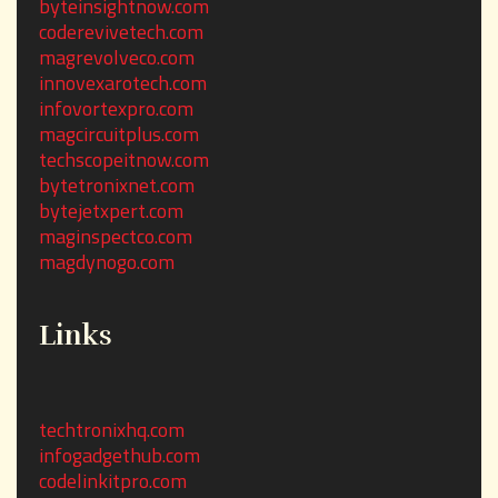
byteinsightnow.com
coderevivetech.com
magrevolveco.com
innovexarotech.com
infovortexpro.com
magcircuitplus.com
techscopeitnow.com
bytetronixnet.com
bytejetxpert.com
maginspectco.com
magdynogo.com
Links
techtronixhq.com
infogadgethub.com
codelinkitpro.com