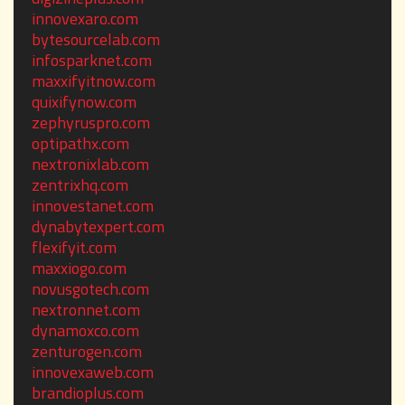
innovexaro.com
bytesourcelab.com
infosparknet.com
maxxifyitnow.com
quixifynow.com
zephyruspro.com
optipathx.com
nextronixlab.com
zentrixhq.com
innovestanet.com
dynabytexpert.com
flexifyit.com
maxxiogo.com
novusgotech.com
nextronnet.com
dynamoxco.com
zenturogen.com
innovexaweb.com
brandioplus.com