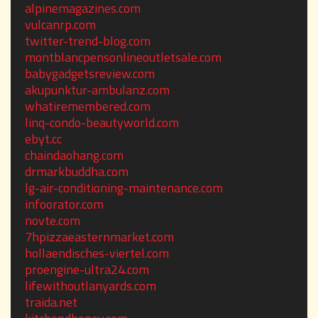
alpinemagazines.com
vulcanrp.com
twitter-trend-blog.com
montblancpensonlineoutletsale.com
babygadgetsreview.com
akupunktur-ambulanz.com
whatiremembered.com
linq-condo-beautyworld.com
ebyt.cc
chaindaohang.com
drmarkbuddha.com
lg-air-conditioning-maintenance.com
infoorator.com
novte.com
7hpizzaeasternmarket.com
hollaendisches-viertel.com
proengine-ultra24.com
lifewithoutlanyards.com
traida.net