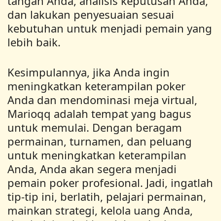
tangan Anda, analisis keputusan Anda,
dan lakukan penyesuaian sesuai
kebutuhan untuk menjadi pemain yang
lebih baik.
Kesimpulannya, jika Anda ingin
meningkatkan keterampilan poker
Anda dan mendominasi meja virtual,
Marioqq adalah tempat yang bagus
untuk memulai. Dengan beragam
permainan, turnamen, dan peluang
untuk meningkatkan keterampilan
Anda, Anda akan segera menjadi
pemain poker profesional. Jadi, ingatlah
tip-tip ini, berlatih, pelajari permainan,
mainkan strategi, kelola uang Anda,