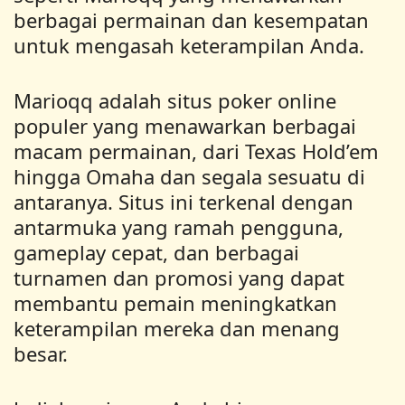
berbagai permainan dan kesempatan
untuk mengasah keterampilan Anda.
Marioqq adalah situs poker online
populer yang menawarkan berbagai
macam permainan, dari Texas Hold’em
hingga Omaha dan segala sesuatu di
antaranya. Situs ini terkenal dengan
antarmuka yang ramah pengguna,
gameplay cepat, dan berbagai
turnamen dan promosi yang dapat
membantu pemain meningkatkan
keterampilan mereka dan menang
besar.