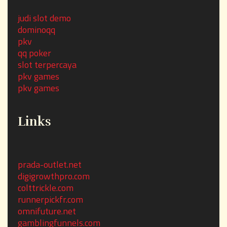
judi slot demo
dominoqq
pkv
qq poker
slot terpercaya
pkv games
pkv games
Links
prada-outlet.net
digigrowthpro.com
colttrickle.com
runnerpickfr.com
omnifuture.net
gamblingfunnels.com