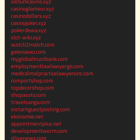
slotumcasino.xyz
casinoglamour.xyz
casinodollars.xyz
casinojoker.xyz
pokerdewa.xyz
slot-wiki.xyz
watch2match.com
galenaseo.com
myglobaltrustbank.com
employmentlawlawyergo.com
medicalmalpracticelawyersinc.com
comportshop.com
topdecorshop.com
shopasotv.com
travelsanga.com
instantguestposting.com
ekonomie.net
appointmentplus.net
developmentworm.com
itlivenews.com