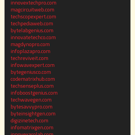
innovextechpro.com
magcircuitweb.com
techscopexpert.com
techpediaweb.com
bytelabgenius.com
innovatetechco.com
magdynopro.com
infoplazapro.com
techreviveit.com
infowavexpert.com
bytegeniusco.com
codematrixhub.com
techsenseplus.com
infoboostgenius.com
techwavegen.com
bytesavvypro.com
byteinsightgen.com
digizinetech.com
infomatrixgen.com
innovexarolab.com