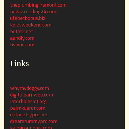
theplumbingfremont.com
newstrending24.com
ufabetbonus.biz
kelasweekend.com
betatk.net
aandly.com
bswoo.com
Links
whymydoggy.com
digitalearnweb.com
interbolaslot.org
palmkuafor.com
dataentrypro.net
dreamrummypro.com
kaiminsupport.com