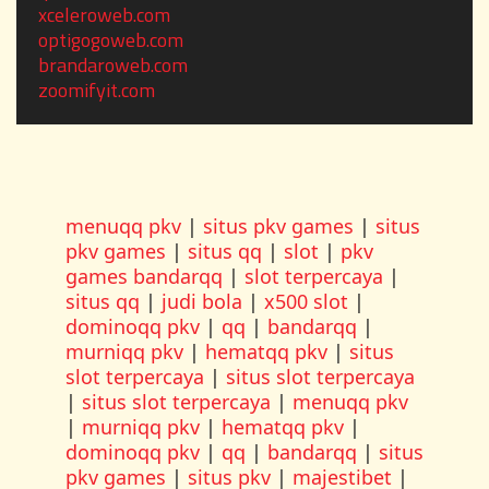
xceleroweb.com
optigogoweb.com
brandaroweb.com
zoomifyit.com
menuqq pkv
|
situs pkv games
|
situs
pkv games
|
situs qq
|
slot
|
pkv
games bandarqq
|
slot terpercaya
|
situs qq
|
judi bola
|
x500 slot
|
dominoqq pkv
|
qq
|
bandarqq
|
murniqq pkv
|
hematqq pkv
|
situs
slot terpercaya
|
situs slot terpercaya
|
situs slot terpercaya
|
menuqq pkv
|
murniqq pkv
|
hematqq pkv
|
dominoqq pkv
|
qq
|
bandarqq
|
situs
pkv games
|
situs pkv
|
majestibet
|