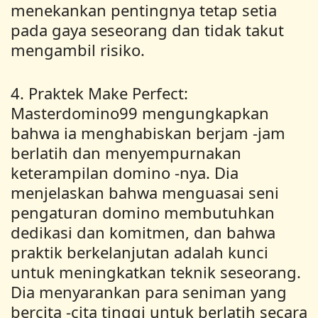
menekankan pentingnya tetap setia
pada gaya seseorang dan tidak takut
mengambil risiko.
4. Praktek Make Perfect:
Masterdomino99 mengungkapkan
bahwa ia menghabiskan berjam -jam
berlatih dan menyempurnakan
keterampilan domino -nya. Dia
menjelaskan bahwa menguasai seni
pengaturan domino membutuhkan
dedikasi dan komitmen, dan bahwa
praktik berkelanjutan adalah kunci
untuk meningkatkan teknik seseorang.
Dia menyarankan para seniman yang
bercita -cita tinggi untuk berlatih secara