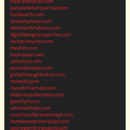
insprationbuzz.com
passeiodebarcoarraial.com
fondworth.com
iamseharkhan.com
thelatestkhabrain.com
digitaldesignproperties.com
sarkariresultex.com
mealizo.com
barknpaws.net
cellostore.info
asmediamaker.com
globalthoughtonline.com
moneiify.com
myyatchrentals.com
shalomcandlestores.com
geekifyit.com
sattamatkaes.com
crunchyrollpremiumapk.com
hondacareprotectplan.com
casinogamblingcasino.com