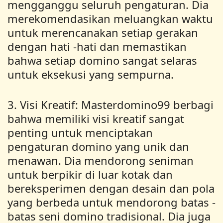
mengganggu seluruh pengaturan. Dia
merekomendasikan meluangkan waktu
untuk merencanakan setiap gerakan
dengan hati -hati dan memastikan
bahwa setiap domino sangat selaras
untuk eksekusi yang sempurna.
3. Visi Kreatif: Masterdomino99 berbagi
bahwa memiliki visi kreatif sangat
penting untuk menciptakan
pengaturan domino yang unik dan
menawan. Dia mendorong seniman
untuk berpikir di luar kotak dan
bereksperimen dengan desain dan pola
yang berbeda untuk mendorong batas -
batas seni domino tradisional. Dia juga