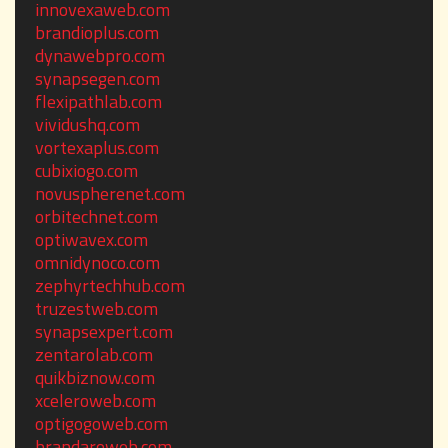
innovexaweb.com
brandioplus.com
dynawebpro.com
synapsegen.com
flexipathlab.com
vividushq.com
vortexaplus.com
cubixiogo.com
novuspherenet.com
orbitechnet.com
optiwavex.com
omnidynoco.com
zephyrtechhub.com
truzestweb.com
synapsexpert.com
zentarolab.com
quikbiznow.com
xceleroweb.com
optigogoweb.com
brandaroweb.com