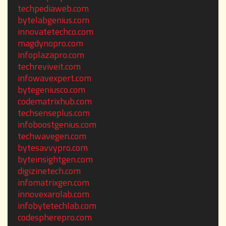
techpediaweb.com
bytelabgenius.com
innovatetechco.com
magdynopro.com
infoplazapro.com
techreviveit.com
infowavexpert.com
bytegeniusco.com
codematrixhub.com
techsenseplus.com
infoboostgenius.com
techwavegen.com
bytesavvypro.com
byteinsightgen.com
digizinetech.com
infomatrixgen.com
innovexarolab.com
infobytetechlab.com
codespherepro.com