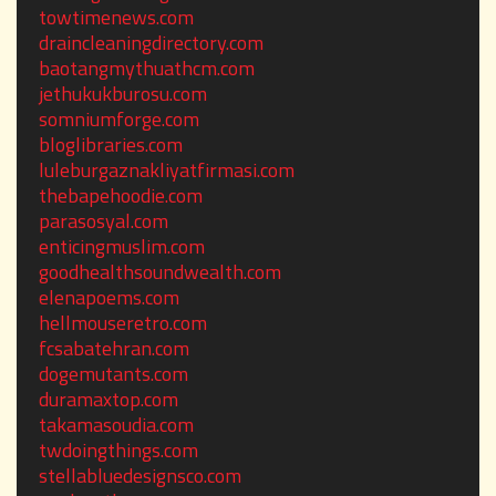
towtimenews.com
draincleaningdirectory.com
baotangmythuathcm.com
jethukukburosu.com
somniumforge.com
bloglibraries.com
luleburgaznakliyatfirmasi.com
thebapehoodie.com
parasosyal.com
enticingmuslim.com
goodhealthsoundwealth.com
elenapoems.com
hellmouseretro.com
fcsabatehran.com
dogemutants.com
duramaxtop.com
takamasoudia.com
twdoingthings.com
stellabluedesignsco.com