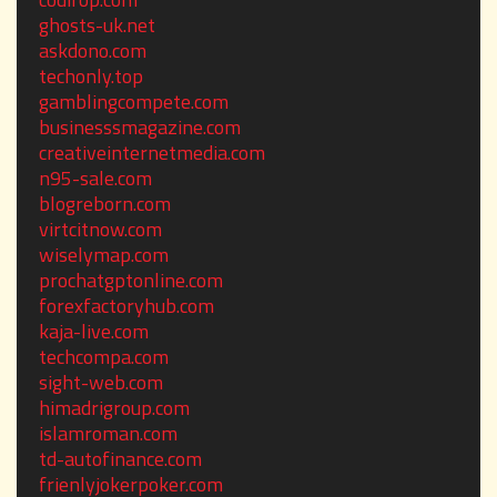
ghosts-uk.net
askdono.com
techonly.top
gamblingcompete.com
businesssmagazine.com
creativeinternetmedia.com
n95-sale.com
blogreborn.com
virtcitnow.com
wiselymap.com
prochatgptonline.com
forexfactoryhub.com
kaja-live.com
techcompa.com
sight-web.com
himadrigroup.com
islamroman.com
td-autofinance.com
frienlyjokerpoker.com