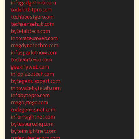
infogadgethub.com
codelinkitpro.com
techboostgen.com
techsensehub.com
bytelabtech.com
innovatexaweb.com
magdynotechco.com
infosparkitnow.com
techvortexco.com
geekifyweb.com
infoplazatech.com
bytegeniusxpert.com
innovatebytelab.com
infobytepro.com
magbytego.com
codegeniusnet.com
infoinsightnet.com
bytesourcehq.com
byteinsightnet.com
codepulsetechco.com