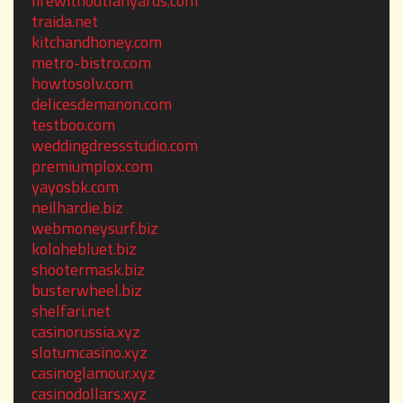
lifewithoutlanyards.com
traida.net
kitchandhoney.com
metro-bistro.com
howtosolv.com
delicesdemanon.com
testboo.com
weddingdressstudio.com
premiumplox.com
yayosbk.com
neilhardie.biz
webmoneysurf.biz
kolohebluet.biz
shootermask.biz
busterwheel.biz
shelfari.net
casinorussia.xyz
slotumcasino.xyz
casinoglamour.xyz
casinodollars.xyz