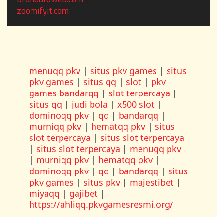
zoomifyit.com
menuqq pkv
|
situs pkv games
|
situs
pkv games
|
situs qq
|
slot
|
pkv
games bandarqq
|
slot terpercaya
|
situs qq
|
judi bola
|
x500 slot
|
dominoqq pkv
|
qq
|
bandarqq
|
murniqq pkv
|
hematqq pkv
|
situs
slot terpercaya
|
situs slot terpercaya
|
situs slot terpercaya
|
menuqq pkv
|
murniqq pkv
|
hematqq pkv
|
dominoqq pkv
|
qq
|
bandarqq
|
situs
pkv games
|
situs pkv
|
majestibet
|
miyaqq
|
gajibet
|
https://ahliqq.pkvgamesresmi.org/