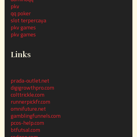
pkv
qq poker
slot terpercaya
pkv games
pkv games
Links
prada-outlet.net
digigrowthpro.com
colttrickle.com
runnerpickfr.com
omnifuture.net
gamblingfunnels.com
pcos-help.com
btfutsal.com
codirop.com