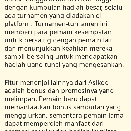
dengan kumpulan hadiah besar, selalu
ada turnamen yang diadakan di
platform. Turnamen-turnamen ini
memberi para pemain kesempatan
untuk bersaing dengan pemain lain
dan menunjukkan keahlian mereka,
sambil bersaing untuk mendapatkan
hadiah uang tunai yang mengesankan.
Fitur menonjol lainnya dari Asikqq
adalah bonus dan promosinya yang
melimpah. Pemain baru dapat
memanfaatkan bonus sambutan yang
menggiurkan, sementara pemain lama
dapat memperoleh manfaat dari