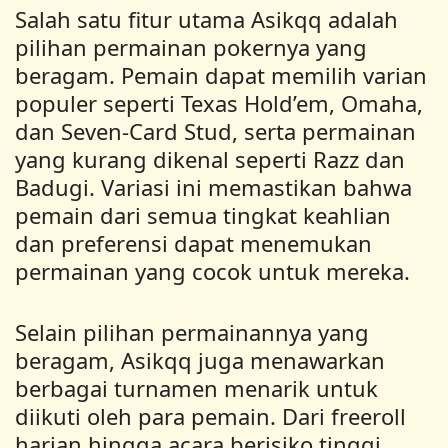
Salah satu fitur utama Asikqq adalah
pilihan permainan pokernya yang
beragam. Pemain dapat memilih varian
populer seperti Texas Hold’em, Omaha,
dan Seven-Card Stud, serta permainan
yang kurang dikenal seperti Razz dan
Badugi. Variasi ini memastikan bahwa
pemain dari semua tingkat keahlian
dan preferensi dapat menemukan
permainan yang cocok untuk mereka.
Selain pilihan permainannya yang
beragam, Asikqq juga menawarkan
berbagai turnamen menarik untuk
diikuti oleh para pemain. Dari freeroll
harian hingga acara berisiko tinggi