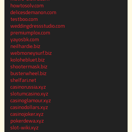
howtosolv.com
delicesdemanon.com
testboo.com
weddingdressstudio.com
premiumplox.com
yayosbk.com
neilhardie.biz
webmoneysurf.biz
kolohebluet.biz
shootermask.biz
busterwheel.biz
shelfari.net
casinorussia.xyz
slotumcasino.xyz
casinoglamour.xyz
casinodollars.xyz
casinojoker.xyz
pokerdewa.xyz
slot-wiki.xyz