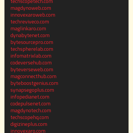
techscopetech.com
magdynoweb.com
innovexaroweb.com
techreviveco.com
maglinkaro.com
dynabytenet.com
bytesourcepro.com
techspherelab.com
infomatrixlab.com
codeversehub.com
byteverseweb.com
magconnecthub.com
byteboostgenius.com
synapsegoplus.com
infopedianet.com
codepulsenet.com
magdynotech.com
techscopehq.com
digizineplus.com
innovexaro.com