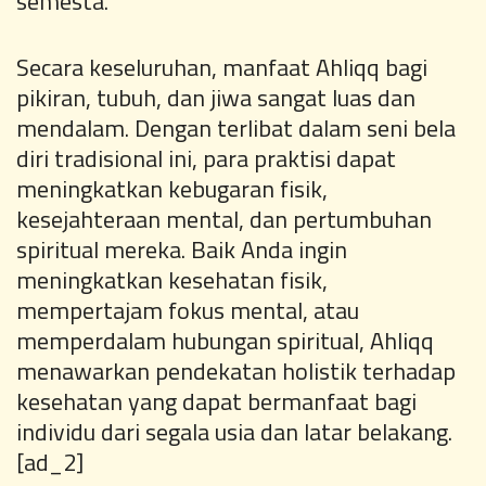
semesta.
Secara keseluruhan, manfaat Ahliqq bagi
pikiran, tubuh, dan jiwa sangat luas dan
mendalam. Dengan terlibat dalam seni bela
diri tradisional ini, para praktisi dapat
meningkatkan kebugaran fisik,
kesejahteraan mental, dan pertumbuhan
spiritual mereka. Baik Anda ingin
meningkatkan kesehatan fisik,
mempertajam fokus mental, atau
memperdalam hubungan spiritual, Ahliqq
menawarkan pendekatan holistik terhadap
kesehatan yang dapat bermanfaat bagi
individu dari segala usia dan latar belakang.
[ad_2]