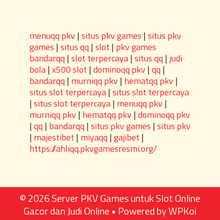
menuqq pkv
|
situs pkv games
|
situs pkv
games
|
situs qq
|
slot
|
pkv games
bandarqq
|
slot terpercaya
|
situs qq
|
judi
bola
|
x500 slot
|
dominoqq pkv
|
qq
|
bandarqq
|
murniqq pkv
|
hematqq pkv
|
situs slot terpercaya
|
situs slot terpercaya
|
situs slot terpercaya
|
menuqq pkv
|
murniqq pkv
|
hematqq pkv
|
dominoqq pkv
|
qq
|
bandarqq
|
situs pkv games
|
situs pkv
|
majestibet
|
miyaqq
|
gajibet
|
https://ahliqq.pkvgamesresmi.org/
© 2026 Server PKV Games untuk Slot Online
Gacor dan Judi Online
• Powered by
WPKoi