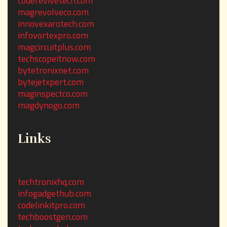
coderevivetech.com
magrevolveco.com
innovexarotech.com
infovortexpro.com
magcircuitplus.com
techscopeitnow.com
bytetronixnet.com
bytejetxpert.com
maginspectco.com
magdynogo.com
Links
techtronixhq.com
infogadgethub.com
codelinkitpro.com
techboostgen.com