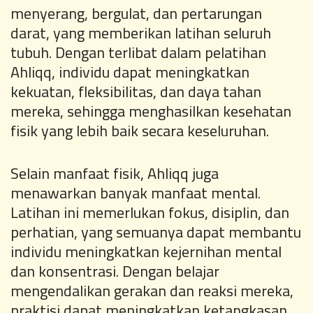
menyerang, bergulat, dan pertarungan
darat, yang memberikan latihan seluruh
tubuh. Dengan terlibat dalam pelatihan
Ahliqq, individu dapat meningkatkan
kekuatan, fleksibilitas, dan daya tahan
mereka, sehingga menghasilkan kesehatan
fisik yang lebih baik secara keseluruhan.
Selain manfaat fisik, Ahliqq juga
menawarkan banyak manfaat mental.
Latihan ini memerlukan fokus, disiplin, dan
perhatian, yang semuanya dapat membantu
individu meningkatkan kejernihan mental
dan konsentrasi. Dengan belajar
mengendalikan gerakan dan reaksi mereka,
praktisi dapat meningkatkan ketangkasan