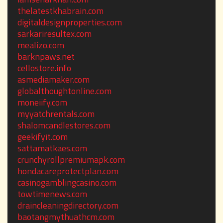
thelatestkhabrain.com
digitaldesignproperties.com
sarkariresultex.com
mealizo.com
barknpaws.net
cellostore.info
asmediamaker.com
globalthoughtonline.com
moneiify.com
myyatchrentals.com
shalomcandlestores.com
geekifyit.com
sattamatkaes.com
crunchyrollpremiumapk.com
hondacareprotectplan.com
casinogamblingcasino.com
towtimenews.com
draincleaningdirectory.com
baotangmythuathcm.com