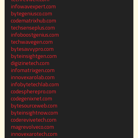
infowavexpert.com
bytegeniusco.com
codematrixhub.com
techsenseplus.com
infoboostgenius.com
techwavegen.com
bytesavvypro.com
byteinsightgen.com
digizinetech.com
infomatrixgen.com
innovexarolab.com
infobytetechlab.com
codespherepro.com
codegenixnet.com
bytesourceweb.com
byteinsightnow.com
coderevivetech.com
magrevolveco.com
innovexarotech.com