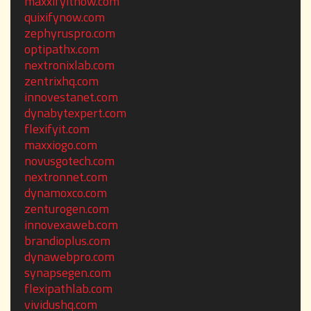
maxxifyitnow.com
quixifynow.com
zephyruspro.com
optipathx.com
nextronixlab.com
zentrixhq.com
innovestanet.com
dynabytexpert.com
flexifyit.com
maxxiogo.com
novusgotech.com
nextronnet.com
dynamoxco.com
zenturogen.com
innovexaweb.com
brandioplus.com
dynawebpro.com
synapsegen.com
flexipathlab.com
vividushq.com