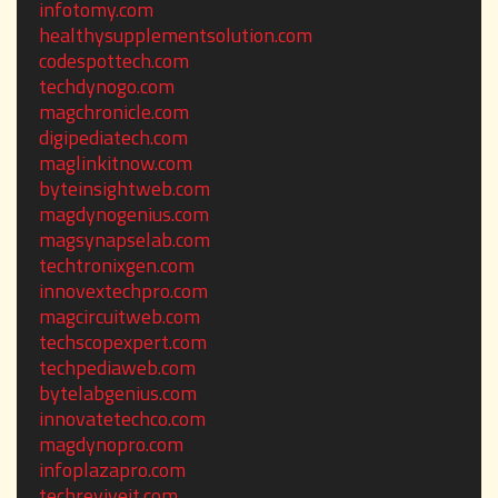
infotomy.com
healthysupplementsolution.com
codespottech.com
techdynogo.com
magchronicle.com
digipediatech.com
maglinkitnow.com
byteinsightweb.com
magdynogenius.com
magsynapselab.com
techtronixgen.com
innovextechpro.com
magcircuitweb.com
techscopexpert.com
techpediaweb.com
bytelabgenius.com
innovatetechco.com
magdynopro.com
infoplazapro.com
techreviveit.com