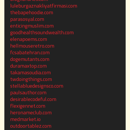
luleburgaznakliyatfirmasi.com
thebapehoodie.com
parasosyal.com
enticingmuslim.com
goodhealthsoundwealth.com
elenapoems.com
hellmouseretro.com
fcsabatehran.com
dogemutants.com
duramaxtop.com
takamasoudia.com
twdoingthings.com
stellabluedesignsco.com
paulsauthor.com
desirablecodeful.com
flexigennet.com
heronameclub.com
medmarket.io
outdoortablez.com