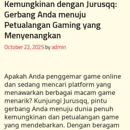
Kemungkinan dengan Jurusqq:
Gerbang Anda menuju
Petualangan Gaming yang
Menyenangkan
October 22, 2025
by
admin
Apakah Anda penggemar game online
dan sedang mencari platform yang
menawarkan berbagai macam game
menarik? Kunjungi Jurusqq, pintu
gerbang Anda menuju dunia penuh
kemungkinan dan petualangan game
yang mendebarkan. Dengan beragam