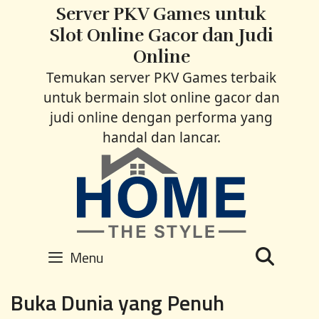
Skip
Server PKV Games untuk
to
Slot Online Gacor dan Judi
content
Online
Temukan server PKV Games terbaik
untuk bermain slot online gacor dan
judi online dengan performa yang
handal dan lancar.
Sear
Menu
Buka Dunia yang Penuh