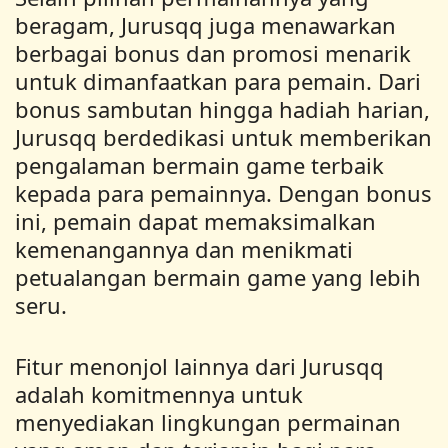
beragam, Jurusqq juga menawarkan
berbagai bonus dan promosi menarik
untuk dimanfaatkan para pemain. Dari
bonus sambutan hingga hadiah harian,
Jurusqq berdedikasi untuk memberikan
pengalaman bermain game terbaik
kepada para pemainnya. Dengan bonus
ini, pemain dapat memaksimalkan
kemenangannya dan menikmati
petualangan bermain game yang lebih
seru.
Fitur menonjol lainnya dari Jurusqq
adalah komitmennya untuk
menyediakan lingkungan permainan