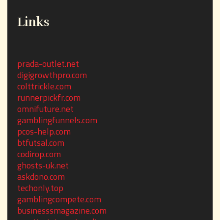
Links
prada-outlet.net
digigrowthpro.com
colttrickle.com
runnerpickfr.com
omnifuture.net
gamblingfunnels.com
pcos-help.com
btfutsal.com
codirop.com
ghosts-uk.net
askdono.com
techonly.top
gamblingcompete.com
businesssmagazine.com