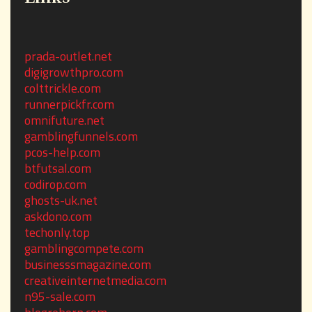
prada-outlet.net
digigrowthpro.com
colttrickle.com
runnerpickfr.com
omnifuture.net
gamblingfunnels.com
pcos-help.com
btfutsal.com
codirop.com
ghosts-uk.net
askdono.com
techonly.top
gamblingcompete.com
businesssmagazine.com
creativeinternetmedia.com
n95-sale.com