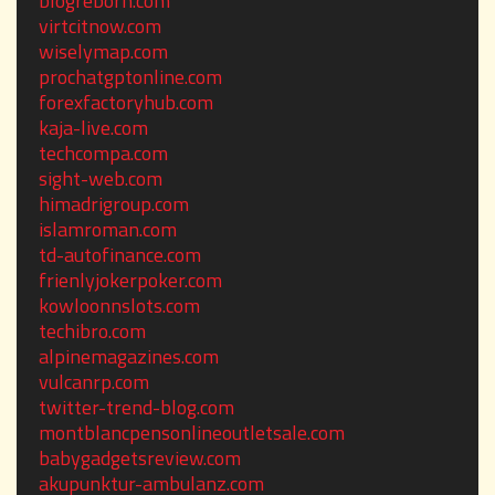
blogreborn.com
virtcitnow.com
wiselymap.com
prochatgptonline.com
forexfactoryhub.com
kaja-live.com
techcompa.com
sight-web.com
himadrigroup.com
islamroman.com
td-autofinance.com
frienlyjokerpoker.com
kowloonnslots.com
techibro.com
alpinemagazines.com
vulcanrp.com
twitter-trend-blog.com
montblancpensonlineoutletsale.com
babygadgetsreview.com
akupunktur-ambulanz.com