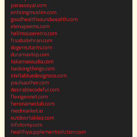
parasosyal.com
enticingmuslim.com
goodhealthsoundwealth.com
elenapoems.com
hellmouseretro.com
fcsabatehran.com
dogemutants.com
duramaxtop.com
takamasoudia.com
twdoingthings.com
stellabluedesignsco.com
paulsauthor.com
desirablecodeful.com
flexigennet.com
heronameclub.com
medmarket.io
outdoortablez.com
infotomy.com
healthysupplementsolution.com