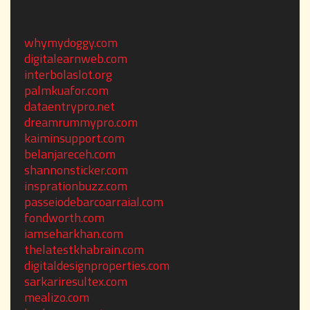
whymydoggy.com
digitalearnweb.com
interbolaslot.org
palmkuafor.com
dataentrypro.net
dreamrummypro.com
kaiminsupport.com
belanjareceh.com
shannonsticker.com
insprationbuzz.com
passeiodebarcoarraial.com
fondworth.com
iamseharkhan.com
thelatestkhabrain.com
digitaldesignproperties.com
sarkariresultex.com
mealizo.com