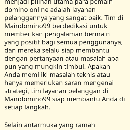
menjadi pilihan utama para pemain
domino online adalah layanan
pelanggannya yang sangat baik. Tim di
Maindomino99 berdedikasi untuk
memberikan pengalaman bermain
yang positif bagi semua penggunanya,
dan mereka selalu siap membantu
dengan pertanyaan atau masalah apa
pun yang mungkin timbul. Apakah
Anda memiliki masalah teknis atau
hanya memerlukan saran mengenai
strategi, tim layanan pelanggan di
Maindomino99 siap membantu Anda di
setiap langkah.
Selain antarmuka yang ramah