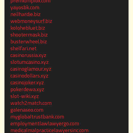
premiumplox.com
yayosbk.com
neilhardie.biz
webmoneysurf.biz
kolohebluet.biz
shootermask.biz
busterwheel.biz
shelfari.net
casinorussia.xyz
slotumcasino.xyz
casinoglamour.xyz
casinodollars.xyz
casinojoker.xyz
pokerdewa.xyz
slot-wiki.xyz
watch2match.com
galenaseo.com
myglobaltrustbank.com
employmentlawlawyergo.com
medicalmalpracticelawyersinc.com