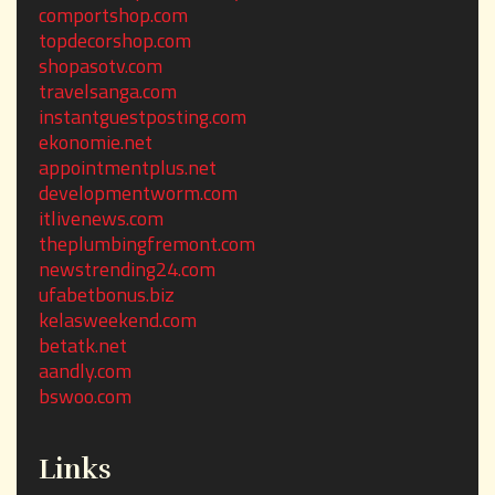
comportshop.com
topdecorshop.com
shopasotv.com
travelsanga.com
instantguestposting.com
ekonomie.net
appointmentplus.net
developmentworm.com
itlivenews.com
theplumbingfremont.com
newstrending24.com
ufabetbonus.biz
kelasweekend.com
betatk.net
aandly.com
bswoo.com
Links